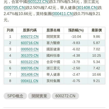
元，合富中國(
603122.CN
)跌3.78%報5.34元，浙江震元
(
000705.CN
)跌2.50%報7.42元，華人健康(
301408.CN
)跌
2.47%報10.66元，英特集團(
000411.CN
)跌0.75%報9.21
元。
列表
股票代碼
股票名稱
漲跌幅(%)
最新價
1
600272.CN
開開實業
-10.04
9.86
2
603716.CN
塞力醫療
-9.83
5.87
3
000503.CN
國新健康
-6.02
7.02
4
301370.CN
國科恒泰
-4.38
10.25
5
603122.CN
合富中國
-3.78
5.34
6
000705.CN
浙江震元
-2.50
7.42
7
301408.CN
華人健康
-2.47
10.66
8
000411.CN
英特集團
-0.75
9.21
SPD概念
開開實業
600272.CN