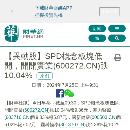
財華智庫網
FINTV
FINMETA
財華證券
媒體矩陣
下載財華財經APP
×
下載APP
智庫沙龍
聯絡我們
把握投資先機
訂閱
简
【異動股】SPD概念板塊低
開，開開實業(600272.CN)跌
10.04%
原創
日期：
2024年7月25日 上午9:31
【財華社訊】今日早盤，截至09:30，SPD概念板塊低開。
開開實業(
600272.CN
)跌10.04%報9.86元，塞力醫療
(
603716.CN
)跌9.83%報5.87元，國新健康(
000503.CN
)跌
6.02%報7.02元，國科恒泰(
301370.CN
)跌4.38%報10.25