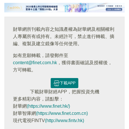
財華網所刊載內容之知識產權為財華網及相關權利
人專屬所有或持有。未經許可，禁止進行轉載、摘
編、複製及建立鏡像等任何使用。
如有意願轉載，請發郵件至
content@finet.com.hk
，獲得書面確認及授權後，
方可轉載。
下載APP
下載財華財經APP，把握投資先機
更多精彩内容，請點擊：
財華網
(https://www.finet.hk/)
財華智庫網
(https://www.finet.com.cn)
現代電視FINTV
(http://www.fintv.hk)