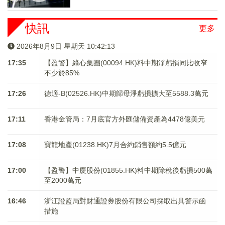
快訊
更多
2026年8月9日 星期天 10:42:14
17:35
【盈警】綠心集團(00094.HK)料中期淨虧損同比收窄
不少於85%
17:26
德適-B(02526.HK)中期歸母淨虧損擴大至5588.3萬元
17:11
香港金管局：7月底官方外匯儲備資產為4478億美元
17:08
寶龍地產(01238.HK)7月合約銷售額約5.5億元
17:00
【盈警】中慶股份(01855.HK)料中期除稅後虧損500萬
至2000萬元
16:46
浙江證監局對財通證券股份有限公司採取出具警示函
措施