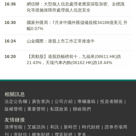
16:36
網信辦：大型個人信息處理者應當採取加密、去標識
化等措施保障所處理個人信息安全
16:30
國家外匯局：7月末中國外匯儲備規模34188億美元 升
幅0.07%
16:24
山金國際：港股上市工作正常推進中
16:20
【異動股】港股跌幅榜前十，九福來(08611.HK)跌
21.43%，天瑞汽車内飾(06162.HK)跌18.44%
相關訊息
法定公告欄
|
廣告查詢
|
公司介紹
|
專欄邀稿
|
投資者關係
|
版權聲明
|
重要聲明
|
私隱政策
|
聯絡我們
友情鏈接
清博智能
|
艾媒諮詢
|
和訊
|
新時空
|
時代財經
|
證券市場周
刊
|
壹財信
|
權衡財經
|
攬富財經
|
更多...