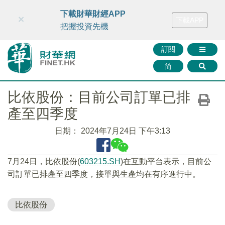
財華智庫網
FINTV
FINMETA
財華證券
媒體矩陣
下載財華財經APP
×
下載APP
智庫沙龍
聯絡我們
把握投資先機
訂閱
简
比依股份：目前公司訂單已排
產至四季度
日期：
2024年7月24日 下午3:13
7月24日，比依股份(
603215.SH
)在互動平台表示，目前公
司訂單已排產至四季度，接單與生產均在有序進行中。
比依股份