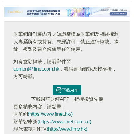
財華網所刊載內容之知識產權為財華網及相關權利
人專屬所有或持有。未經許可，禁止進行轉載、摘
編、複製及建立鏡像等任何使用。
如有意願轉載，請發郵件至
content@finet.com.hk
，獲得書面確認及授權後，
方可轉載。
下載APP
下載財華財經APP，把握投資先機
更多精彩内容，請點擊：
財華網
(https://www.finet.hk/)
財華智庫網
(https://www.finet.com.cn)
現代電視FINTV
(http://www.fintv.hk)