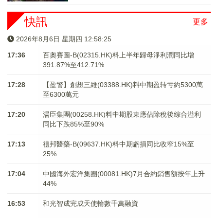
快訊
更多
2026年8月6日 星期四 12:58:25
17:36
百奧賽圖-B(02315.HK)料上半年歸母淨利潤同比增
391.87%至412.71%
17:28
【盈警】創想三維(03388.HK)料中期盈转亏約5300萬
至6300萬元
17:20
湯臣集團(00258.HK)料中期股東應佔除稅後綜合溢利
同比下跌85%至90%
17:13
禮邦醫藥-B(09637.HK)料中期虧損同比收窄15%至
25%
17:04
中國海外宏洋集團(00081.HK)7月合約銷售額按年上升
44%
16:53
和光智成完成天使輪數千萬融資