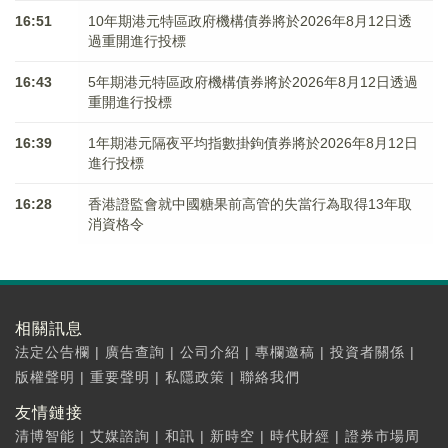
16:51
10年期港元特區政府機構債券將於2026年8月12日透
過重開進行投標
16:43
5年期港元特區政府機構債券將於2026年8月12日透過
重開進行投標
16:39
1年期港元隔夜平均指數掛鉤債券將於2026年8月12日
進行投標
16:28
香港證監會就中國糖果前高管的失當行為取得13年取
消資格令
相關訊息
法定公告欄
|
廣告查詢
|
公司介紹
|
專欄邀稿
|
投資者關係
|
版權聲明
|
重要聲明
|
私隱政策
|
聯絡我們
友情鏈接
清博智能
|
艾媒諮詢
|
和訊
|
新時空
|
時代財經
|
證券市場周