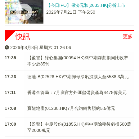
【今日IPO】保济元和[2633.HK]分拆上市
2026年7月21日 下午5:50
快訊
更多
2026年8月8日 星期六 01:26:06
17:35
【盈警】綠心集團(00094.HK)料中期淨虧損同比收窄
不少於85%
17:26
德適-B(02526.HK)中期歸母淨虧損擴大至5588.3萬元
17:11
香港金管局：7月底官方外匯儲備資產為4478億美元
17:08
寶龍地產(01238.HK)7月合約銷售額約5.5億元
17:00
【盈警】中慶股份(01855.HK)料中期除稅後虧損500萬
至2000萬元