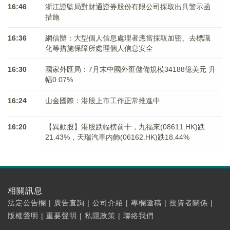
16:46
浙江證監局對財通證券股份有限公司採取出具警示函
措施
16:36
網信辦：大型個人信息處理者應當採取加密、去標識
化等措施保障所處理個人信息安全
16:30
國家外匯局：7月末中國外匯儲備規模34188億美元 升
幅0.07%
16:24
山金國際：港股上市工作正常推進中
16:20
【異動股】港股跌幅榜前十，九福來(08611.HK)跌
21.43%，天瑞汽車内飾(06162.HK)跌18.44%
相關訊息
法定公告欄
|
廣告查詢
|
公司介紹
|
專欄邀稿
|
投資者關係
|
版權聲明
|
重要聲明
|
私隱政策
|
聯絡我們