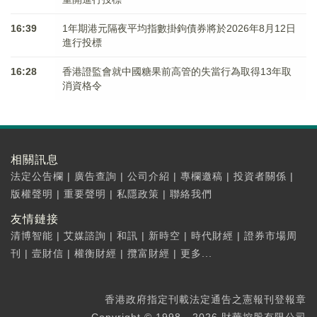
16:39
1年期港元隔夜平均指數掛鉤債券將於2026年8月12日
進行投標
16:28
香港證監會就中國糖果前高管的失當行為取得13年取
消資格令
相關訊息
法定公告欄
|
廣告查詢
|
公司介紹
|
專欄邀稿
|
投資者關係
|
版權聲明
|
重要聲明
|
私隱政策
|
聯絡我們
友情鏈接
清博智能
|
艾媒諮詢
|
和訊
|
新時空
|
時代財經
|
證券市場周
刊
|
壹財信
|
權衡財經
|
攬富財經
|
更多...
香港政府指定刊載法定通告之憲報刊登報章