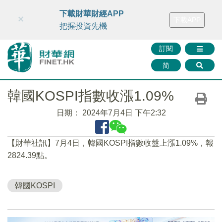
財華智庫網
FINTV
FINMETA
財華證券
媒體矩陣
下載財華財經APP
×
下載APP
智庫沙龍
聯絡我們
把握投資先機
訂閱
简
韓國KOSPI指數收漲1.09%
日期：
2024年7月4日 下午2:32
【財華社訊】7月4日，韓國KOSPI指數收盤上漲1.09%，報
2824.39點。
韓國KOSPI