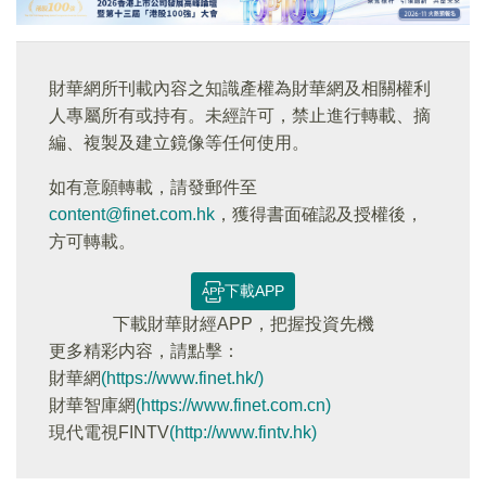
財華網所刊載內容之知識產權為財華網及相關權利
人專屬所有或持有。未經許可，禁止進行轉載、摘
編、複製及建立鏡像等任何使用。
如有意願轉載，請發郵件至
content@finet.com.hk
，獲得書面確認及授權後，
方可轉載。
下載APP
下載財華財經APP，把握投資先機
更多精彩内容，請點擊：
財華網
(https://www.finet.hk/)
財華智庫網
(https://www.finet.com.cn)
現代電視FINTV
(http://www.fintv.hk)