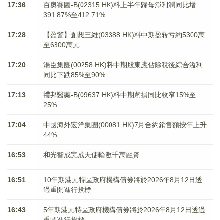
17:36
百奧賽圖-B(02315.HK)料上半年歸母淨利潤同比增
391.87%至412.71%
17:28
【盈警】創想三維(03388.HK)料中期盈转亏約5300萬
至6300萬元
17:20
湯臣集團(00258.HK)料中期股東應佔除稅後綜合溢利
同比下跌85%至90%
17:13
禮邦醫藥-B(09637.HK)料中期虧損同比收窄15%至
25%
17:04
中國海外宏洋集團(00081.HK)7月合約銷售額按年上升
44%
16:53
和光智成完成天使輪數千萬融資
16:51
10年期港元特區政府機構債券將於2026年8月12日透
過重開進行投標
16:43
5年期港元特區政府機構債券將於2026年8月12日透過
重開進行投標