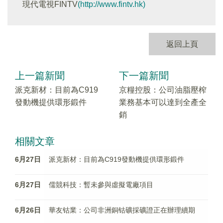
現代電視FINTV
(http://www.fintv.hk)
返回上頁
上一篇新聞
下一篇新聞
派克新材：目前為C919
京糧控股：公司油脂壓榨
發動機提供環形鍛件
業務基本可以達到全產全
銷
相關文章
6月27日
派克新材：目前為C919發動機提供環形鍛件
6月27日
儒競科技：暫未參與虛擬電廠項目
6月26日
華友钴業：公司非洲銅钴礦採礦證正在辦理續期