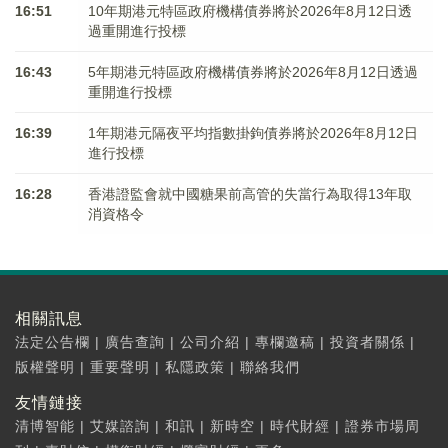
16:51
10年期港元特區政府機構債券將於2026年8月12日透
過重開進行投標
16:43
5年期港元特區政府機構債券將於2026年8月12日透過
重開進行投標
16:39
1年期港元隔夜平均指數掛鉤債券將於2026年8月12日
進行投標
16:28
香港證監會就中國糖果前高管的失當行為取得13年取
消資格令
相關訊息
法定公告欄
|
廣告查詢
|
公司介紹
|
專欄邀稿
|
投資者關係
|
版權聲明
|
重要聲明
|
私隱政策
|
聯絡我們
友情鏈接
清博智能
|
艾媒諮詢
|
和訊
|
新時空
|
時代財經
|
證券市場周