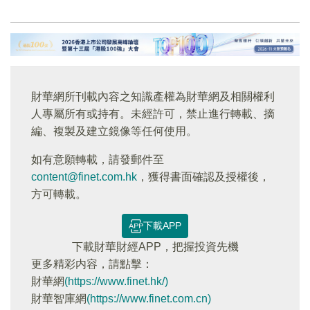
財華網所刊載內容之知識產權為財華網及相關權利
人專屬所有或持有。未經許可，禁止進行轉載、摘
編、複製及建立鏡像等任何使用。
如有意願轉載，請發郵件至
content@finet.com.hk
，獲得書面確認及授權後，
方可轉載。
下載APP
下載財華財經APP，把握投資先機
更多精彩内容，請點擊：
財華網
(https://www.finet.hk/)
財華智庫網
(https://www.finet.com.cn)