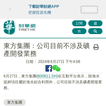
財華智庫網
FINTV
FINMETA
財華證券
媒體矩陣
下載財華財經APP
×
下載APP
智庫沙龍
聯絡我們
把握投資先機
訂閱
简
東方集團：公司目前不涉及礦
產開發業務
日期：
2024年6月27日 下午4:08
6月27日，東方集團(
600811.SH
)在互動平台表示，除海水
提鉀項目屬於海水綜合利用外，公司目前不涉及礦產開發業
務。
東方集團