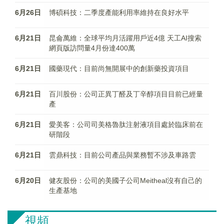
6月26日
博碩科技：二季度產能利用率維持在良好水平
6月21日
昆侖萬維：全球平均月活躍用戶近4億 天工AI搜索
網頁版訪問量4月份達400萬
6月21日
國藥現代：目前尚無開展中的創新藥投資項目
6月21日
百川股份：公司正異丁醛及丁辛醇項目目前已經量
產
6月21日
愛美客：公司司美格魯肽注射液項目處於臨床前在
研階段
6月21日
雲鼎科技：目前公司產品與業務暫不涉及車路雲
6月20日
健友股份：公司的美國子公司Meitheal沒有自己的
生產基地
視頻