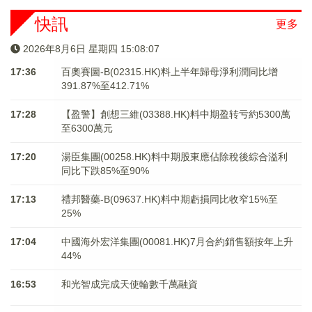
快訊
更多
2026年8月6日 星期四 15:08:07
17:36
百奧賽圖-B(02315.HK)料上半年歸母淨利潤同比增
391.87%至412.71%
17:28
【盈警】創想三維(03388.HK)料中期盈转亏約5300萬
至6300萬元
17:20
湯臣集團(00258.HK)料中期股東應佔除稅後綜合溢利
同比下跌85%至90%
17:13
禮邦醫藥-B(09637.HK)料中期虧損同比收窄15%至
25%
17:04
中國海外宏洋集團(00081.HK)7月合約銷售額按年上升
44%
16:53
和光智成完成天使輪數千萬融資