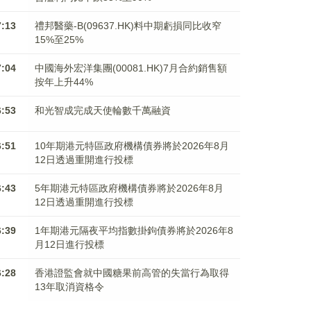
7:13
禮邦醫藥-B(09637.HK)料中期虧損同比收窄
15%至25%
7:04
中國海外宏洋集團(00081.HK)7月合約銷售額
按年上升44%
6:53
和光智成完成天使輪數千萬融資
6:51
10年期港元特區政府機構債券將於2026年8月
12日透過重開進行投標
6:43
5年期港元特區政府機構債券將於2026年8月
12日透過重開進行投標
6:39
1年期港元隔夜平均指數掛鉤債券將於2026年8
月12日進行投標
6:28
香港證監會就中國糖果前高管的失當行為取得
13年取消資格令