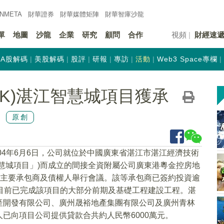
INMETA
財華證券
財華
媒體矩陣
財華
智庫沙龍
單
地圖
沙龍
企業
研究
顧問
合作
視頻
財經速
A股解碼
美股解碼
股評
研報
專訪
活動
Web3 Space專欄
.HK)湛江智慧城項目獲承
原創
004年6月6日，公司就位於中國廣東省湛江市湛江經濟技術
慧城項目」)而成立的間接全資附屬公司廣東港粵金控房地
的主要承包商及債權人舉行會議。該等承包商已簽約投資逾
目前已完成該項目的大部分前期及基礎工程建設工程。湛
產開發有限公司、廣州晟裕地產集團有限公司及廣州青林
已向項目公司提供貸款合共約人民幣6000萬元。