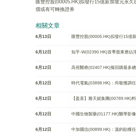
匯豐控股(00005.HK)拟發行15億新加坡元永久
償或有可轉換證券
相關文章
6月13日
匯豐控股(00005.HK)拟發行1
6月12日
知乎-W(02390.HK)首季股東應
6月12日
高視醫療(02407.HK)擬回購最多
6月12日
時代電氣(03898.HK)：尚敬獲
6月12日
【盈喜】雅天妮集團(00789.HK)
6月12日
中國生物製藥(01177.HK)醫
6月12日
中加國信(00899.HK)：溫鈞貽獲