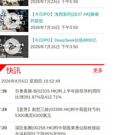
2026年7月24日 下午5:36
【今日IPO】海西新药[2637.HK]脑瘤
药获批
2026年7月16日 下午3:50
【今日IPO】DeepSeek估值4800亿
2026年7月16日 下午3:50
快訊
更多
2026年8月6日 星期四 19:52:49
7:36
百奧賽圖-B(02315.HK)料上半年歸母淨利潤同
比增391.87%至412.71%
7:28
【盈警】創想三維(03388.HK)料中期盈转亏約
5300萬至6300萬元
7:20
湯臣集團(00258.HK)料中期股東應佔除稅後綜
合溢利同比下跌85%至90%