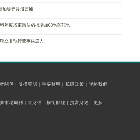
5億新加坡元後償票據
K)料年度股東應佔虧損增加60%至70%
欣為獨立非執行董事候選人
者關係
|
版權聲明
|
重要聲明
|
私隱政策
|
聯絡我們
券市場周刊
|
壹財信
|
權衡財經
|
攬富財經
|
更多...