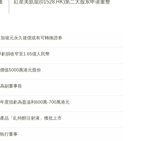
後
紅星美凱龍(01528.HK)第二大股东申请重整
5億新加坡元永久後償或有可轉換證券
佔淨虧損收窄至1.65億人民幣
總價值5000萬港元股份
調任為副董事長
料年度扭虧為盈溢利600萬-700萬港元
學影像產品「釓特醇注射液」獲批上市
任執行董事