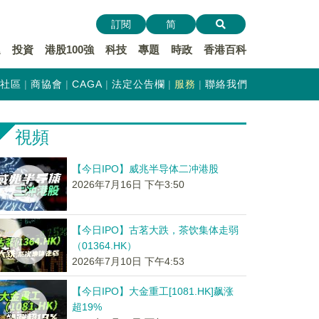
訂閱
简
遞
投資
港股100強
科技
專題
時政
香港百科
社區
商協會
CAGA
法定公告欄
服務
聯絡我們
視頻
【今日IPO】威兆半导体二冲港股
2026年7月16日 下午3:50
【今日IPO】古茗大跌，茶饮集体走弱
（01364.HK）
2026年7月10日 下午4:53
【今日IPO】大金重工[1081.HK]飙涨
超19%