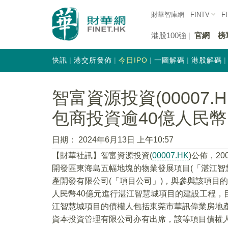
財華智庫網
FINTV
F
港股100強
官網
榜
快訊
港交所發佈
今日IPO
一圖解碼
港股解碼
智富資源投資(00007
包商投資逾40億人民幣
日期：
2024年6月13日 上午10:57
【財華社訊】智富資源投資(
00007.HK
)公佈，2
開發區東海島五幅地塊的物業發展項目(「湛江智
產開發有限公司(「項目公司」)，與參與該項目
人民幣40億元進行湛江智慧城項目的建設工程，
江智慧城項目的債權人包括東莞市華訊偉業房地
資本投資管理有限公司亦有出席，該等項目債權人