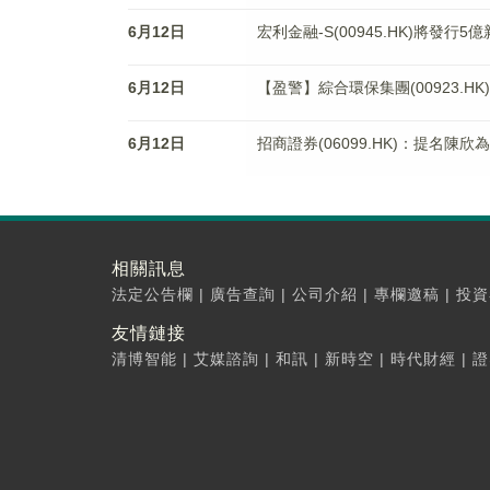
6月12日
宏利金融-S(00945.HK)將發行
6月12日
【盈警】綜合環保集團(00923.H
6月12日
招商證券(06099.HK)：提名陳
相關訊息
法定公告欄
|
廣告查詢
|
公司介紹
|
專欄邀稿
|
投資
友情鏈接
清博智能
|
艾媒諮詢
|
和訊
|
新時空
|
時代財經
|
證