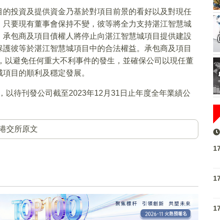
目的投資及提供資金乃基於對項目前景的看好以及對現任
，只要現有董事會保持不變，彼等將全力支持湛江智慧城
，承包商及項目債權人將停止向湛江智慧城項目提供建設
保護彼等於湛江智慧城項目中的合法權益。承包商及項目
案，以避免任何重大不利事件的發生，並確保公司以現任董
城項目的順利及穩定發展。
，以待刊發公司截至2023年12月31日止年度全年業績公
港交所原文
1
1
1