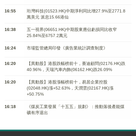
16:55
珩灣科技(01523.HK)中期淨利同比增27.9%至2771.8
萬美元 派息15.66港仙
16:38
五一視界(06651.HK)中期股東應佔虧損同比收窄
25.84%至6757.2萬元
16:24
市場監管總局印發《廣告業統計調查制度》
16:20
【異動股】港股跌幅榜前十，賽迪顧問(02176.HK)跌
40.96%，天瑞汽車内飾(06162.HK)跌26.09%
16:20
【異動股】港股漲幅榜前十，易居企業控股
(02048.HK)漲+52.63%，天潤雲(02167.HK)漲
+50.75%
16:18
《煤炭工業發展「十五五」規劃》：推動落後產能煤
礦有序退出