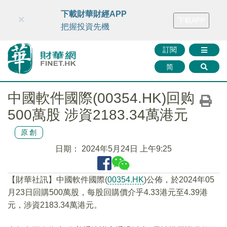
財華智庫網
FINTV
FINMETA
財華證券
媒體矩陣
下載財華財經APP
×
下載APP
智庫沙龍
聯絡我們
把握投資先機
訂閱
简
中國軟件國際(00354.HK)回购
500萬股 涉資2183.34萬港元
原創
日期：
2024年5月24日 上午9:25
【財華社訊】中國軟件國際(
00354.HK
)公佈，於2024年05
月23日回購500萬股，每股回購價介乎4.33港元至4.39港
元，涉資2183.34萬港元。