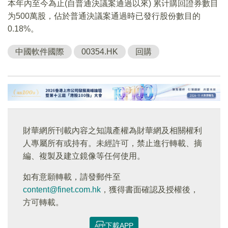
本年內至今為止(自普通決議案通過以來) 累计購回證券數目
为500萬股，佔於普通決議案通過時已發行股份數目的
0.18%。
中國軟件國際
00354.HK
回購
財華網所刊載內容之知識產權為財華網及相關權利
人專屬所有或持有。未經許可，禁止進行轉載、摘
編、複製及建立鏡像等任何使用。
如有意願轉載，請發郵件至
content@finet.com.hk
，獲得書面確認及授權後，
方可轉載。
下載APP