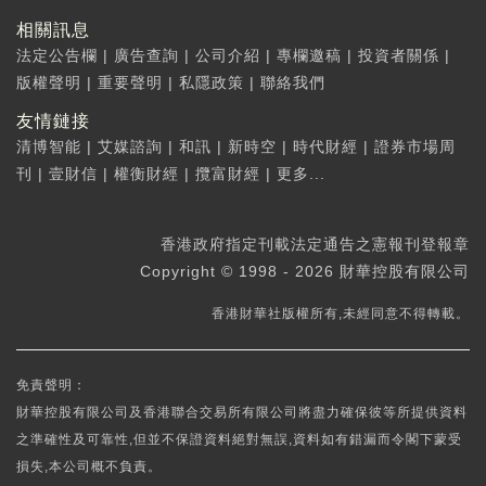
相關訊息
法定公告欄
|
廣告查詢
|
公司介紹
|
專欄邀稿
|
投資者關係
|
版權聲明
|
重要聲明
|
私隱政策
|
聯絡我們
友情鏈接
清博智能
|
艾媒諮詢
|
和訊
|
新時空
|
時代財經
|
證券市場周
刊
|
壹財信
|
權衡財經
|
攬富財經
|
更多...
香港政府指定刊載法定通告之憲報刊登報章
Copyright © 1998 - 2026 財華控股有限公司
香港財華社版權所有,未經同意不得轉載。
免責聲明：
財華控股有限公司及香港聯合交易所有限公司將盡力確保彼等所提供資料
之準確性及可靠性,但並不保證資料絕對無誤,資料如有錯漏而令閣下蒙受
損失,本公司概不負責。