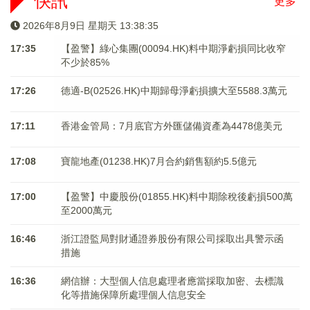
快訊
更多
2026年8月9日 星期天 13:38:35
17:35
【盈警】綠心集團(00094.HK)料中期淨虧損同比收窄
不少於85%
17:26
德適-B(02526.HK)中期歸母淨虧損擴大至5588.3萬元
17:11
香港金管局：7月底官方外匯儲備資產為4478億美元
17:08
寶龍地產(01238.HK)7月合約銷售額約5.5億元
17:00
【盈警】中慶股份(01855.HK)料中期除稅後虧損500萬
至2000萬元
16:46
浙江證監局對財通證券股份有限公司採取出具警示函
措施
16:36
網信辦：大型個人信息處理者應當採取加密、去標識
化等措施保障所處理個人信息安全