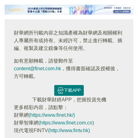
財華網所刊載內容之知識產權為財華網及相關權利
人專屬所有或持有。未經許可，禁止進行轉載、摘
編、複製及建立鏡像等任何使用。
如有意願轉載，請發郵件至
content@finet.com.hk
，獲得書面確認及授權後，
方可轉載。
下載APP
下載財華財經APP，把握投資先機
更多精彩内容，請點擊：
財華網
(https://www.finet.hk/)
財華智庫網
(https://www.finet.com.cn)
現代電視FINTV
(http://www.fintv.hk)