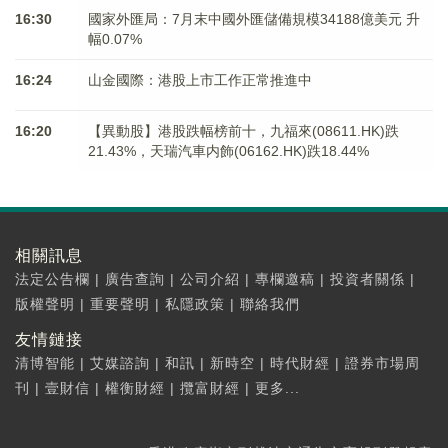
16:30
國家外匯局：7月末中國外匯儲備規模34188億美元 升
幅0.07%
16:24
山金國際：港股上市工作正常推進中
16:20
【異動股】港股跌幅榜前十，九福來(08611.HK)跌
21.43%，天瑞汽車内飾(06162.HK)跌18.44%
相關訊息
法定公告欄
|
廣告查詢
|
公司介紹
|
專欄邀稿
|
投資者關係
|
版權聲明
|
重要聲明
|
私隱政策
|
聯絡我們
友情鏈接
清博智能
|
艾媒諮詢
|
和訊
|
新時空
|
時代財經
|
證券市場周
刊
|
壹財信
|
權衡財經
|
攬富財經
|
更多...