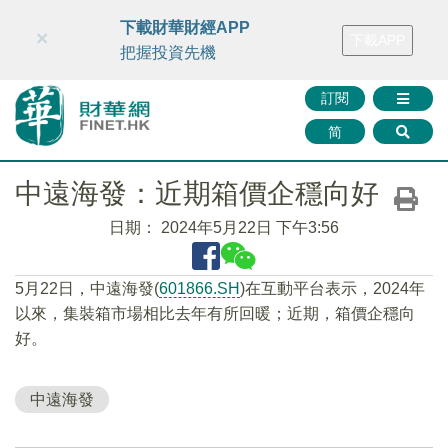
財華智庫網
FINTV
FINMETA
財華證券
媒體矩陣
下載財華財經APP
×
下載APP
智庫沙龍
聯絡我們
把握投資先機
訂閱
简
中遠海發：近期箱價企穩向好
日期：
2024年5月22日 下午3:56
5月22日，中遠海發(
601866.SH
)在互動平台表示，2024年
以來，集裝箱市場相比去年有所回暖；近期，箱價企穩向
好。
中遠海發