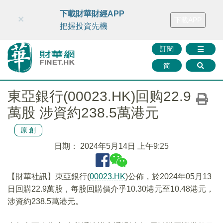
財華智庫網
FINTV
FINMETA
財華證券
媒體矩陣
下載財華財經APP
×
下載APP
智庫沙龍
聯絡我們
把握投資先機
訂閱
简
東亞銀行(00023.HK)回购22.9
萬股 涉資約238.5萬港元
原創
日期：
2024年5月14日 上午9:25
【財華社訊】東亞銀行(
00023.HK
)公佈，於2024年05月13
日回購22.9萬股，每股回購價介乎10.30港元至10.48港元，
涉資約238.5萬港元。