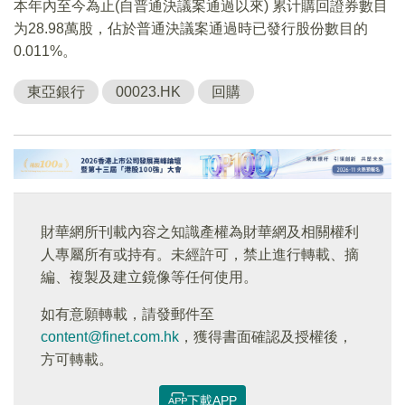
本年內至今為止(自普通決議案通過以來) 累计購回證券數目
为28.98萬股，佔於普通決議案通過時已發行股份數目的
0.011%。
東亞銀行
00023.HK
回購
財華網所刊載內容之知識產權為財華網及相關權利
人專屬所有或持有。未經許可，禁止進行轉載、摘
編、複製及建立鏡像等任何使用。
如有意願轉載，請發郵件至
content@finet.com.hk
，獲得書面確認及授權後，
方可轉載。
下載APP