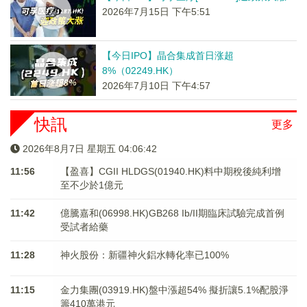
2026年7月15日 下午5:51
【今日IPO】晶合集成首日涨超
8%（02249.HK）
2026年7月10日 下午4:57
快訊
更多
2026年8月7日 星期五 04:06:42
11:56
【盈喜】CGII HLDGS(01940.HK)料中期稅後純利增
至不少於1億元
11:42
億騰嘉和(06998.HK)GB268 Ib/II期臨床試驗完成首例
受試者給藥
11:28
神火股份：新疆神火鋁水轉化率已100%
11:15
金力集團(03919.HK)盤中漲超54% 擬折讓5.1%配股淨
籌410萬港元