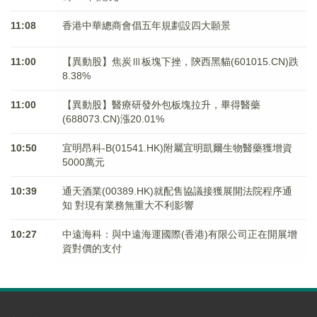
11:08
香港中華總商會倡五年規劃設四大願景
11:00
【異動股】焦炭Ⅲ板塊下挫，陝西黑貓(601015.CN)跌
8.38%
11:00
【異動股】醫療研發外包板塊拉升，畢得醫藥
(688073.CN)漲20.01%
10:50
宜明昂科-B(01541.HK)附屬宜明凱爾生物醫藥獲增資
5000萬元
10:39
通天酒業(00389.HK)就配售協議接獲展開法院程序通
知 對現有業務無重大不利影響
10:27
中遠海科：與中遠海運國際(香港)有限公司正在開展增
資對價的支付