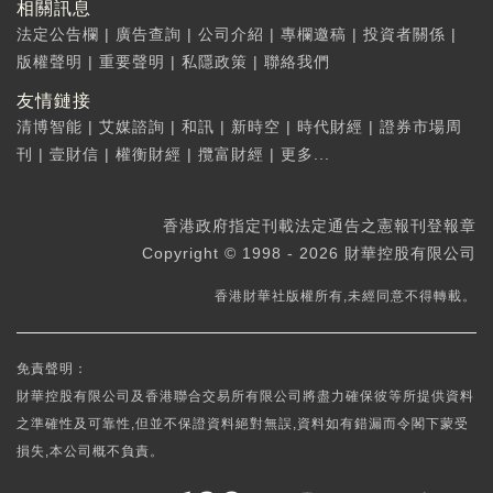
相關訊息
法定公告欄
|
廣告查詢
|
公司介紹
|
專欄邀稿
|
投資者關係
|
版權聲明
|
重要聲明
|
私隱政策
|
聯絡我們
友情鏈接
清博智能
|
艾媒諮詢
|
和訊
|
新時空
|
時代財經
|
證券市場周
刊
|
壹財信
|
權衡財經
|
攬富財經
|
更多...
香港政府指定刊載法定通告之憲報刊登報章
Copyright © 1998 - 2026 財華控股有限公司
香港財華社版權所有,未經同意不得轉載。
免責聲明：
財華控股有限公司及香港聯合交易所有限公司將盡力確保彼等所提供資料
之準確性及可靠性,但並不保證資料絕對無誤,資料如有錯漏而令閣下蒙受
損失,本公司概不負責。