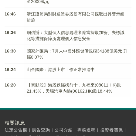
至2000萬元
16:46
浙江證監局對財通證券股份有限公司採取出具警示函
措施
16:36
網信辦：大型個人信息處理者應當採取加密、去標識
化等措施保障所處理個人信息安全
16:30
國家外匯局：7月末中國外匯儲備規模34188億美元 升
幅0.07%
16:24
山金國際：港股上市工作正常推進中
16:20
【異動股】港股跌幅榜前十，九福來(08611.HK)跌
21.43%，天瑞汽車内飾(06162.HK)跌18.44%
相關訊息
法定公告欄
|
廣告查詢
|
公司介紹
|
專欄邀稿
|
投資者關係
|