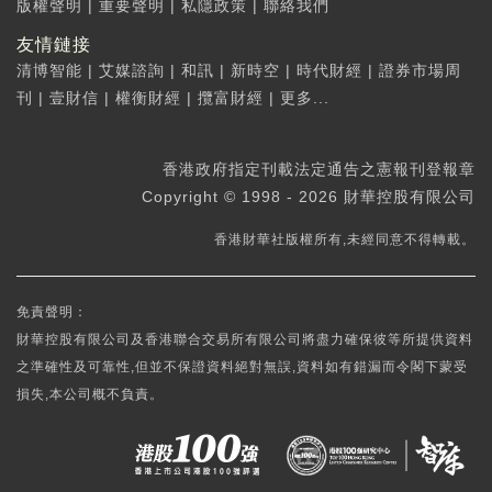
版權聲明
|
重要聲明
|
私隱政策
|
聯絡我們
友情鏈接
清博智能
|
艾媒諮詢
|
和訊
|
新時空
|
時代財經
|
證券市場周
刊
|
壹財信
|
權衡財經
|
攬富財經
|
更多...
香港政府指定刊載法定通告之憲報刊登報章
Copyright © 1998 - 2026 財華控股有限公司
香港財華社版權所有,未經同意不得轉載。
免責聲明：
財華控股有限公司及香港聯合交易所有限公司將盡力確保彼等所提供資料
之準確性及可靠性,但並不保證資料絕對無誤,資料如有錯漏而令閣下蒙受
損失,本公司概不負責。