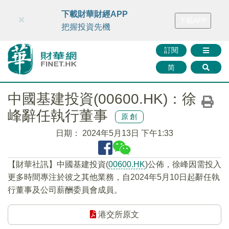
財華智庫網
FINTV
FINMETA
財華證券
媒體矩陣
下載財華財經APP
×
下載APP
智庫沙龍
聯絡我們
把握投資先機
訂閱
简
中國基建投資(00600.HK)：徐
峰辭任執行董事
原創
日期：
2024年5月13日 下午1:33
【財華社訊】中國基建投資(
00600.HK
)公佈，徐峰因需投入
更多時間專注於彼之其他業務，自2024年5月10日起辭任執
行董事及公司薪酬委員會成員。
港交所原文