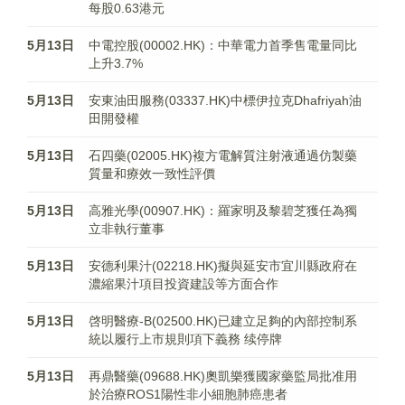
每股0.63港元
5月13日
中電控股(00002.HK)：中華電力首季售電量同比
上升3.7%
5月13日
安東油田服務(03337.HK)中標伊拉克Dhafriyah油
田開發權
5月13日
石四藥(02005.HK)複方電解質注射液通過仿製藥
質量和療效一致性評價
5月13日
高雅光學(00907.HK)：羅家明及黎碧芝獲任為獨
立非執行董事
5月13日
安德利果汁(02218.HK)擬與延安市宜川縣政府在
濃縮果汁項目投資建設等方面合作
5月13日
啓明醫療-B(02500.HK)已建立足夠的內部控制系
統以履行上市規則項下義務 续停牌
5月13日
再鼎醫藥(09688.HK)奧凱樂獲國家藥監局批准用
於治療ROS1陽性非小細胞肺癌患者