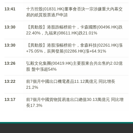
13:41
十方控股(01831.HK)董事會否決一宗涉嫌重大內幕交
易的紙質股票過戶申請
13:30
【異動股】港股跌幅榜前十，卡森國際(00496.HK)跌
22.40%，九福來(08611.HK)跌21.01%
13:30
【異動股】港股漲幅榜前十，拿森科技(02261.HK)漲
+75.05%，辰興發展(02286.HK)漲+64.91%
13:26
弘毅文化集團(00419.HK)主要股東合共出售約2.02億
股 盤中漲超54%
13:22
前7個月中國出口機電產品11.12萬億元 同比增長
21.2%
13:17
前7個月中國貨物貿易進出口總值30.13萬億元 同比增
長17.3%