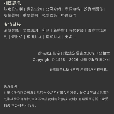
相關訊息
法定公告欄
|
廣告查詢
|
公司介紹
|
專欄邀稿
|
投資者關係
|
版權聲明
|
重要聲明
|
私隱政策
|
聯絡我們
友情鏈接
清博智能
|
艾媒諮詢
|
和訊
|
新時空
|
時代財經
|
證券市場周
刊
|
壹財信
|
權衡財經
|
攬富財經
|
更多...
香港政府指定刊載法定通告之憲報刊登報章
Copyright © 1998 - 2026 財華控股有限公司
香港財華社版權所有,未經同意不得轉載。
免責聲明：
財華控股有限公司及香港聯合交易所有限公司將盡力確保彼等所提供資料
之準確性及可靠性,但並不保證資料絕對無誤,資料如有錯漏而令閣下蒙受
損失,本公司概不負責。