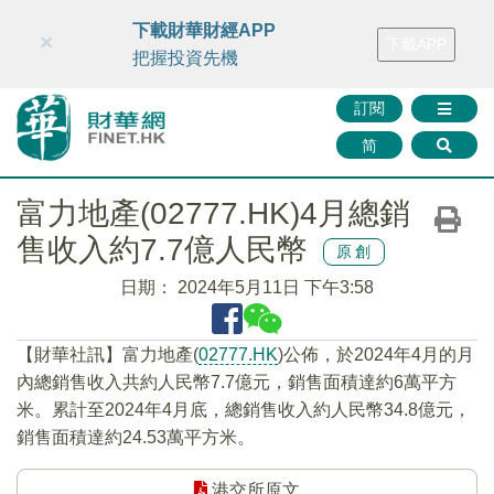
財華智庫網
FINTV
FINMETA
財華證券
媒體矩陣
下載財華財經APP
×
下載APP
智庫沙龍
聯絡我們
把握投資先機
訂閱
简
富力地產(02777.HK)4月總銷
售收入約7.7億人民幣
原創
日期：
2024年5月11日 下午3:58
【財華社訊】富力地產(
02777.HK
)公佈，於2024年4月的月
內總銷售收入共約人民幣7.7億元，銷售面積達約6萬平方
米。累計至2024年4月底，總銷售收入約人民幣34.8億元，
銷售面積達約24.53萬平方米。
港交所原文