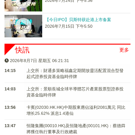
2026年7月24日 下午5:36
【今日IPO】贝斯特获赴港上市备案
2026年7月15日 下午5:50
快訊
更多
2026年8月7日 星期五 06:21:31
14:15
上交所：財通多策略福鑫定期開放靈活配置混合型發
起式證券投資基金臨時停牌
14:03
上交所：景順長城全球半導體芯片產業股票型證券投
資基金臨時停牌
13:56
卡賓(02030.HK.HK)中期股東應佔溢利2081萬元 同比
增长25.62% 派息1.4港仙
13:47
恒隆集團(00010.HK)及恒隆地產(00101.HK)：蔡德粦
將獲任執行董事及行政總裁