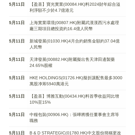
5月11日
【盈喜】寶光實業(00084.HK)料2024財年綜合溢
利淨額不少於4.7億港元
5月11日
上海實業環境(00807.HK)附屬武漢漢西污水處理
廠三期項目總投資約16.4億人民幣
5月11日
新城發展(01030.HK)4月合約銷售金額約37.04億
人民幣
5月11日
天津發展(00882.HK)附屬擬出售天津田邊製藥
24.65%股權
5月11日
HKE HOLDINGS(01726.HK)擬折讓配售最多3000
萬股净筹5940萬港元
5月11日
【盈喜】博雅互動(00434.HK)料首季收益同比增
10%至15%
5月11日
中糧包裝(00906.HK)：張曄將獲任董事會主席等
職務
5月11日
B & D STRATEGIC(01780.HK)中文股份簡稱更改