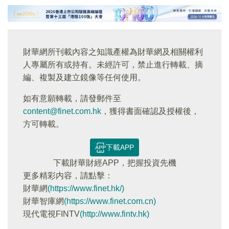
財華網所刊載內容之知識產權為財華網及相關權利
人專屬所有或持有。未經許可，禁止進行轉載、摘
編、複製及建立鏡像等任何使用。
如有意願轉載，請發郵件至
content@finet.com.hk
，獲得書面確認及授權後，
方可轉載。
下載APP
下載財華財經APP，把握投資先機
更多精彩内容，請點擊：
財華網
(https://www.finet.hk/)
財華智庫網
(https://www.finet.com.cn)
現代電視FINTV
(http://www.fintv.hk)