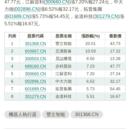
47.77元，江蘇雷利(
300660.CN
)漲7.20%報27.24元，中大
力德(
002896.CN
)漲6.52%報32.17元，拓普集團
(
601689.CN
)漲5.73%報54.45元，金道科技(
301279.CN
)漲
5.51%報16.67元。
列表
股票代碼
股票名稱
漲跌幅(%)
最新價
1
301368.CN
豐立智能
20.01
43.73
2
603667.CN
五洲新春
10.03
17.22
3
300503.CN
昊誌機電
8.50
13.28
4
688160.CN
步科股份
7.23
47.77
5
300660.CN
江蘇雷利
7.20
27.24
6
002896.CN
中大力德
6.52
32.17
7
601689.CN
拓普集團
5.73
54.45
8
301279.CN
金道科技
5.51
16.67
機器人執行器
豐立智能
301368.CN