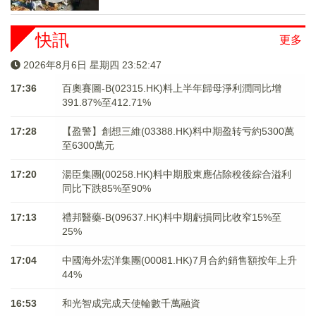
快訊
更多
2026年8月6日 星期四 23:52:47
17:36
百奧賽圖-B(02315.HK)料上半年歸母淨利潤同比增
391.87%至412.71%
17:28
【盈警】創想三維(03388.HK)料中期盈转亏約5300萬
至6300萬元
17:20
湯臣集團(00258.HK)料中期股東應佔除稅後綜合溢利
同比下跌85%至90%
17:13
禮邦醫藥-B(09637.HK)料中期虧損同比收窄15%至
25%
17:04
中國海外宏洋集團(00081.HK)7月合約銷售額按年上升
44%
16:53
和光智成完成天使輪數千萬融資