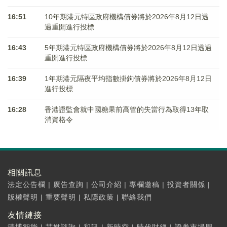
16:51
10年期港元特區政府機構債券將於2026年8月12日透
過重開進行投標
16:43
5年期港元特區政府機構債券將於2026年8月12日透過
重開進行投標
16:39
1年期港元隔夜平均指數掛鉤債券將於2026年8月12日
進行投標
16:28
香港證監會就中國糖果前高管的失當行為取得13年取
消資格令
相關訊息
法定公告欄
|
廣告查詢
|
公司介紹
|
專欄邀稿
|
投資者關係
|
版權聲明
|
重要聲明
|
私隱政策
|
聯絡我們
友情鏈接