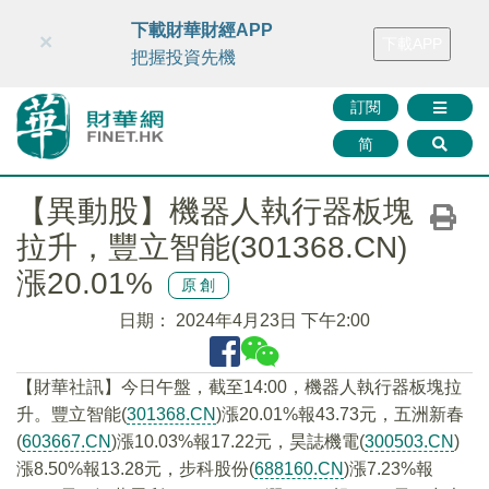
財華智庫網
FINTV
FINMETA
財華證券
媒體矩陣
下載財華財經APP
×
下載APP
智庫沙龍
聯絡我們
把握投資先機
訂閱
简
【異動股】機器人執行器板塊
拉升，豐立智能(301368.CN)
漲20.01%
原創
日期：
2024年4月23日 下午2:00
【財華社訊】今日午盤，截至14:00，機器人執行器板塊拉
升。豐立智能(
301368.CN
)漲20.01%報43.73元，五洲新春
(
603667.CN
)漲10.03%報17.22元，昊誌機電(
300503.CN
)
漲8.50%報13.28元，步科股份(
688160.CN
)漲7.23%報