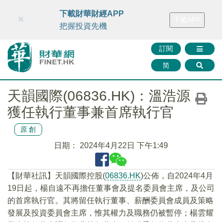
財華智庫網
FINTV
FINMETA
財華證券
媒體矩陣
下載財華財經APP
×
下載APP
智庫沙龍
聯絡我們
把握投資先機
訂閱
简
天韻國際(06836.HK)：溫浩源
獲任執行董事兼首席執行官
原創
日期：
2024年4月22日 下午1:49
【財華社訊】天韻國際控股(
06836.HK
)公佈，自2024年4月
19日起，楊自遠不再擔任董事會及提名委員會主席，及公司
的首席執行官。其將留任執行董事、薪酬委員會成員及策略
發展及投資委員會主席，惟其權力及職務仍被暫停；楊雲耀