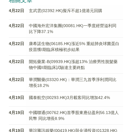
相關文章
4月22日
玄武雲(02392.HK)擬斥不超1億港元回購
4月22日
中國海外宏洋集團(00081.HK)一季度經營溢利同
比下降37.1%
4月22日
康希諾生物(06185.HK)漲近5% 重組肺炎球菌蛋白
疫苗獲I期臨床積極初步結果
4月22日
開拓藥業-B(09939.HK)漲超13% 治療男性脫髮藥
物中國II期臨床試驗達主要終點
4月22日
華潤醫藥(03320.HK)：華潤三九首季淨利潤同比
增長18.2%
4月19日
國泰航空(00293.HK)3月載客同比增加42.4%
4月19日
中國聯通(00762.HK)首季股東應佔盈利56.13億人
民幣 同比增長8.9%
4月19日
華誼騰訊娛樂(00419.HK)與金涌投資(01328.HK)