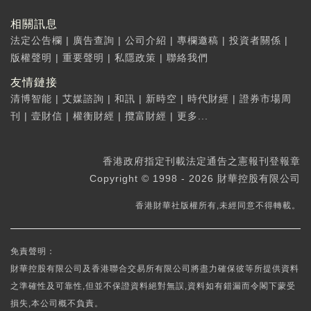
相關訊息
法定公告欄
|
廣告查詢
|
公司介紹
|
專欄邀稿
|
投資者關係
|
版權聲明
|
重要聲明
|
私隱政策
|
聯絡我們
友情鏈接
清博智能
|
艾媒諮詢
|
和訊
|
新時空
|
時代財經
|
證券市場周
刊
|
壹財信
|
權衡財經
|
攬富財經
|
更多...
香港政府指定刊載法定通告之憲報刊登報章
Copyright © 1998 - 2026 財華控股有限公司
香港財華社版權所有,未經同意不得轉載。
免責聲明：
財華控股有限公司及香港聯合交易所有限公司將盡力確保彼等所提供資料
之準確性及可靠性,但並不保證資料絕對無誤,資料如有錯漏而令閣下蒙受
損失,本公司概不負責。