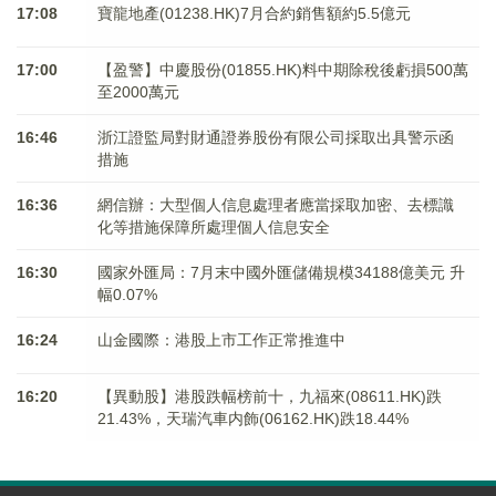
17:08
寶龍地產(01238.HK)7月合約銷售額約5.5億元
17:00
【盈警】中慶股份(01855.HK)料中期除稅後虧損500萬
至2000萬元
16:46
浙江證監局對財通證券股份有限公司採取出具警示函
措施
16:36
網信辦：大型個人信息處理者應當採取加密、去標識
化等措施保障所處理個人信息安全
16:30
國家外匯局：7月末中國外匯儲備規模34188億美元 升
幅0.07%
16:24
山金國際：港股上市工作正常推進中
16:20
【異動股】港股跌幅榜前十，九福來(08611.HK)跌
21.43%，天瑞汽車内飾(06162.HK)跌18.44%