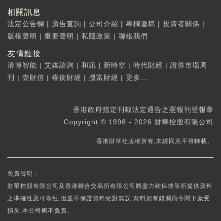
相關訊息
法定公告欄
|
廣告查詢
|
公司介紹
|
專欄邀稿
|
投資者關係
|
版權聲明
|
重要聲明
|
私隱政策
|
聯絡我們
友情鏈接
清博智能
|
艾媒諮詢
|
和訊
|
新時空
|
時代財經
|
證券市場周
刊
|
壹財信
|
權衡財經
|
攬富財經
|
更多...
香港政府指定刊載法定通告之憲報刊登報章
Copyright © 1998 - 2026 財華控股有限公司
香港財華社版權所有,未經同意不得轉載。
免責聲明：
財華控股有限公司及香港聯合交易所有限公司將盡力確保彼等所提供資料
之準確性及可靠性,但並不保證資料絕對無誤,資料如有錯漏而令閣下蒙受
損失,本公司概不負責。