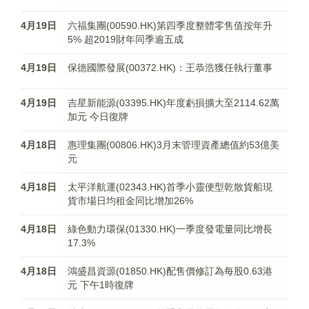
4月19日
六福集團(00590.HK)第四季度整體零售值按年升
5% 超2019財年同季逾五成
4月19日
保德國際發展(00372.HK)：王恭浩獲任執行董事
4月19日
吉星新能源(03395.HK)年度虧損擴大至2114.62萬
加元 今日復牌
4月18日
惠理集團(00806.HK)3月末管理資產總值約53億美
元
4月18日
太平洋航運(02343.HK)首季小靈便型乾散貨船現
貨市場日均租金同比增加26%
4月18日
綠色動力環保(01330.HK)一季度發電量同比增長
17.3%
4月18日
鴻盛昌資源(01850.HK)配售價修訂為每股0.63港
元 下午1時復牌