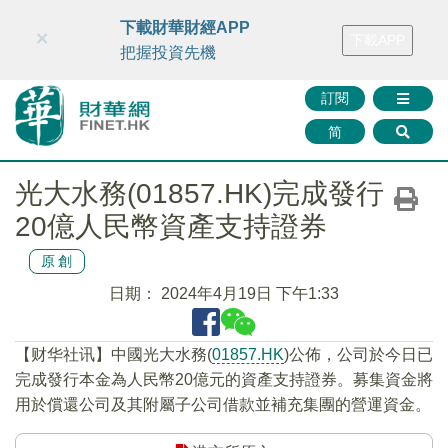
財華智庫網
FINTV
FINMETA
財華證券
媒體矩陣
下載財華財經APP
×
下載APP
智庫沙龍
聯絡我們
把握投資先機
訂閱
简
光大水務(01857.HK)完成發行
20億人民幣資產支持證券
原創
日期：
2024年4月19日 下午1:33
【财华社讯】中國光大水務(
01857.HK
)公佈，公司於今日已
完成發行本金為人民幣20億元的資產支持證券。募集資金將
用於償還公司及其附屬子公司借款並補充集團的營運資金。