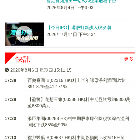
香港寬頻推出一站式AI企業服務平台
2026年8月4日 下午3:03
【今日IPO】港股打新步入破发潮
2026年7月14日 下午3:34
快訊
更多
2026年8月6日 星期四 15:11:15
17:36
百奧賽圖-B(02315.HK)料上半年歸母淨利潤同比增
391.87%至412.71%
17:28
【盈警】創想三維(03388.HK)料中期盈转亏約5300萬
至6300萬元
17:20
湯臣集團(00258.HK)料中期股東應佔除稅後綜合溢利
同比下跌85%至90%
17:13
禮邦醫藥-B(09637.HK)料中期虧損同比收窄15%至