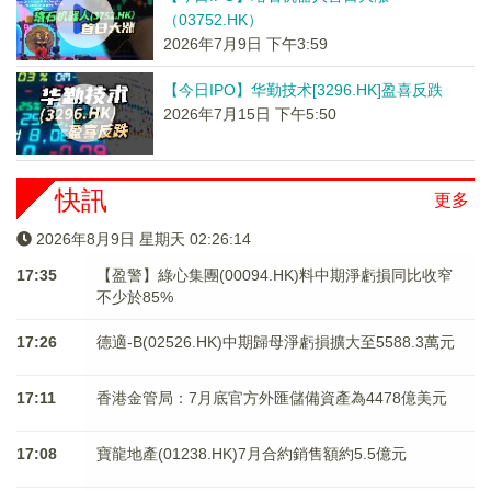
（03752.HK）
2026年7月9日 下午3:59
【今日IPO】华勤技术[3296.HK]盈喜反跌
2026年7月15日 下午5:50
快訊
更多
2026年8月9日 星期天 02:26:14
17:35
【盈警】綠心集團(00094.HK)料中期淨虧損同比收窄
不少於85%
17:26
德適-B(02526.HK)中期歸母淨虧損擴大至5588.3萬元
17:11
香港金管局：7月底官方外匯儲備資產為4478億美元
17:08
寶龍地產(01238.HK)7月合約銷售額約5.5億元