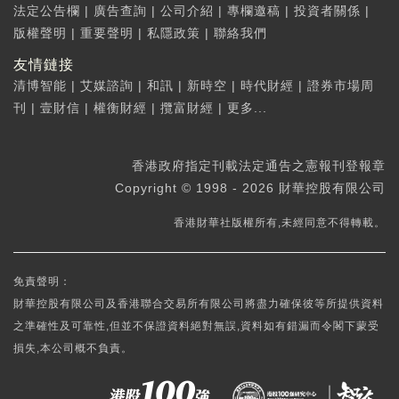
法定公告欄
|
廣告查詢
|
公司介紹
|
專欄邀稿
|
投資者關係
|
版權聲明
|
重要聲明
|
私隱政策
|
聯絡我們
友情鏈接
清博智能
|
艾媒諮詢
|
和訊
|
新時空
|
時代財經
|
證券市場周
刊
|
壹財信
|
權衡財經
|
攬富財經
|
更多...
香港政府指定刊載法定通告之憲報刊登報章
Copyright © 1998 - 2026 財華控股有限公司
香港財華社版權所有,未經同意不得轉載。
免責聲明：
財華控股有限公司及香港聯合交易所有限公司將盡力確保彼等所提供資料
之準確性及可靠性,但並不保證資料絕對無誤,資料如有錯漏而令閣下蒙受
損失,本公司概不負責。