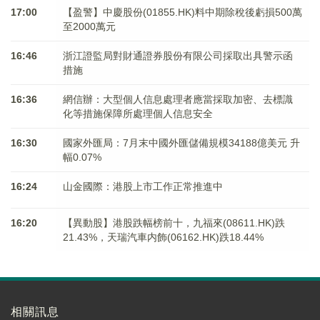
17:00
【盈警】中慶股份(01855.HK)料中期除稅後虧損500萬
至2000萬元
16:46
浙江證監局對財通證券股份有限公司採取出具警示函
措施
16:36
網信辦：大型個人信息處理者應當採取加密、去標識
化等措施保障所處理個人信息安全
16:30
國家外匯局：7月末中國外匯儲備規模34188億美元 升
幅0.07%
16:24
山金國際：港股上市工作正常推進中
16:20
【異動股】港股跌幅榜前十，九福來(08611.HK)跌
21.43%，天瑞汽車内飾(06162.HK)跌18.44%
相關訊息