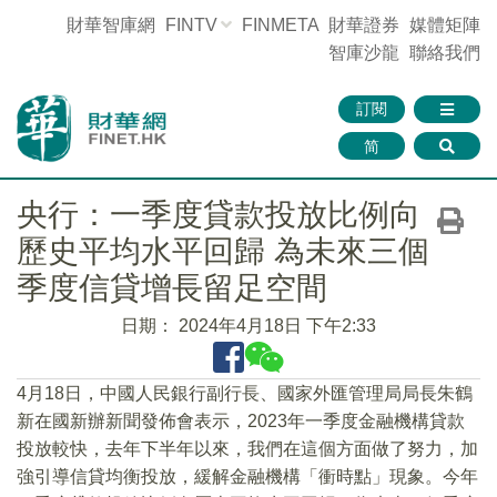
財華智庫網
FINTV
FINMETA
財華證券
媒體矩陣
智庫沙龍
聯絡我們
訂閱
简
央行：一季度貸款投放比例向
歷史平均水平回歸 為未來三個
季度信貸增長留足空間
日期：
2024年4月18日 下午2:33
4月18日，中國人民銀行副行長、國家外匯管理局局長朱鶴
新在國新辦新聞發佈會表示，2023年一季度金融機構貸款
投放較快，去年下半年以來，我們在這個方面做了努力，加
強引導信貸均衡投放，緩解金融機構「衝時點」現象。今年