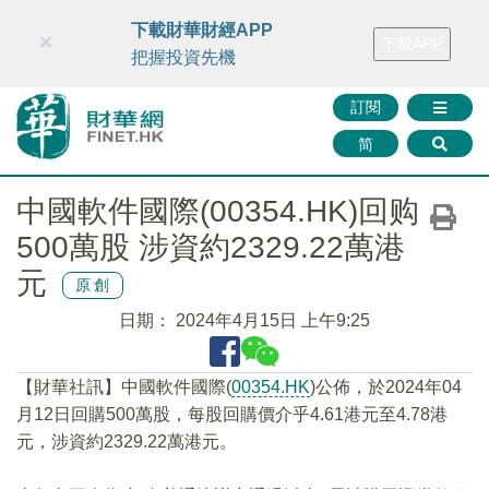
財華智庫網
FINTV
FINMETA
財華證券
媒體矩陣
下載財華財經APP
×
下載APP
智庫沙龍
聯絡我們
把握投資先機
訂閱
简
中國軟件國際(00354.HK)回购
500萬股 涉資約2329.22萬港
元
原創
日期：
2024年4月15日 上午9:25
【財華社訊】中國軟件國際(
00354.HK
)公佈，於2024年04
月12日回購500萬股，每股回購價介乎4.61港元至4.78港
元，涉資約2329.22萬港元。