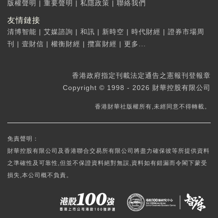
版權聲明
|
重要聲明
|
私隱政策
|
聯絡我們
友情鏈接
清博智能
|
艾媒諮詢
|
和訊
|
新時空
|
時代財經
|
證券市場周
刊
|
壹財信
|
權衡財經
|
攬富財經
|
更多...
香港政府指定刊載法定通告之憲報刊登報章
Copyright © 1998 - 2026 財華控股有限公司
香港財華社版權所有,未經同意不得轉載。
免責聲明：
財華控股有限公司及香港聯合交易所有限公司將盡力確保彼等所提供資料
之準確性及可靠性,但並不保證資料絕對無誤,資料如有錯漏而令閣下蒙受
損失,本公司概不負責。