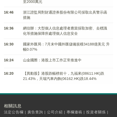
至2000萬元
16:46
浙江證監局對財通證券股份有限公司採取出具警示函
措施
16:36
網信辦：大型個人信息處理者應當採取加密、去標識
化等措施保障所處理個人信息安全
16:30
國家外匯局：7月末中國外匯儲備規模34188億美元 升
幅0.07%
16:24
山金國際：港股上市工作正常推進中
16:20
【異動股】港股跌幅榜前十，九福來(08611.HK)跌
21.43%，天瑞汽車内飾(06162.HK)跌18.44%
相關訊息
法定公告欄
|
廣告查詢
|
公司介紹
|
專欄邀稿
|
投資者關係
|