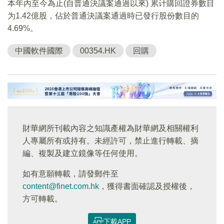
本年內至今為止(自普通決議案通過以來) 累计購回證券數目
为1.42億股，佔於普通決議案通過時已發行股份數目的
4.69%。
中國軟件國際
00354.HK
回購
財華網所刊載內容之知識產權為財華網及相關權利
人專屬所有或持有。未經許可，禁止進行轉載、摘
編、複製及建立鏡像等任何使用。
如有意願轉載，請發郵件至
content@finet.com.hk
，獲得書面確認及授權後，
方可轉載。
下載APP