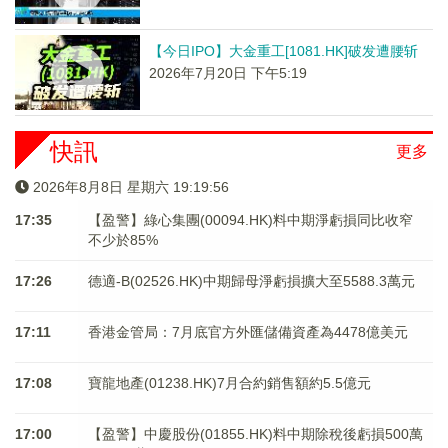
【今日IPO】大金重工[1081.HK]破发遭腰斩
2026年7月20日 下午5:19
快訊
更多
2026年8月8日 星期六 19:19:56
17:35
【盈警】綠心集團(00094.HK)料中期淨虧損同比收窄
不少於85%
17:26
德適-B(02526.HK)中期歸母淨虧損擴大至5588.3萬元
17:11
香港金管局：7月底官方外匯儲備資產為4478億美元
17:08
寶龍地產(01238.HK)7月合約銷售額約5.5億元
17:00
【盈警】中慶股份(01855.HK)料中期除稅後虧損500萬