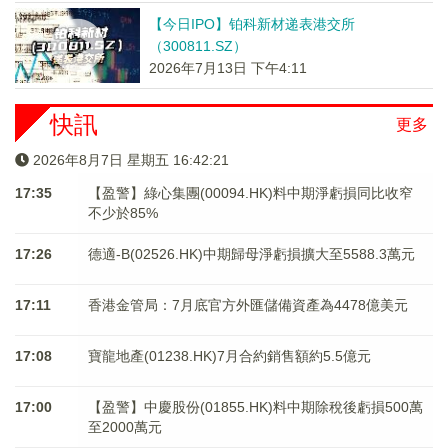
【今日IPO】铂科新材递表港交所
（300811.SZ）
2026年7月13日 下午4:11
快訊
更多
2026年8月7日 星期五 16:42:21
17:35
【盈警】綠心集團(00094.HK)料中期淨虧損同比收窄
不少於85%
17:26
德適-B(02526.HK)中期歸母淨虧損擴大至5588.3萬元
17:11
香港金管局：7月底官方外匯儲備資產為4478億美元
17:08
寶龍地產(01238.HK)7月合約銷售額約5.5億元
17:00
【盈警】中慶股份(01855.HK)料中期除稅後虧損500萬
至2000萬元