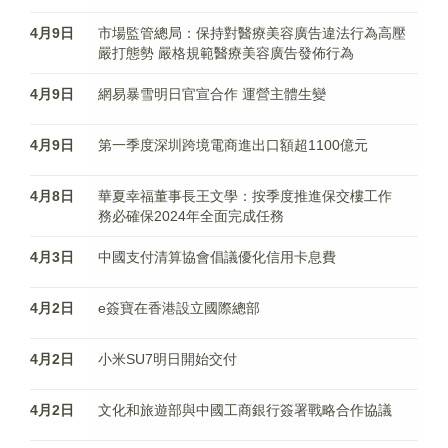
4月9日
市場監管總局：保持對醫療美容廣告違法行為高壓
嚴打態勢 嚴格規範醫療美容廣告發佈行為
4月9日
網易暴雪明日官宣合作 運營主體生變
4月9日
第一季度深圳跨境電商進出口額超1100億元
4月8日
華夏幸福董事長王文學：按季度推進保交樓工作
務必確保2024年全面完成任務
4月3日
中國支付清算協會倡議優化信用卡息費
4月2日
e簽寶在香港設立國際總部
4月2日
小米SU7明日開始交付
4月2日
文化和旅遊部與中國工商銀行簽署戰略合作協議