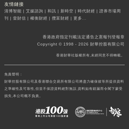
友情鏈接
清博智能
|
艾媒諮詢
|
和訊
|
新時空
|
時代財經
|
證券市場周
刊
|
壹財信
|
權衡財經
|
攬富財經
|
更多...
香港政府指定刊載法定通告之憲報刊登報章
Copyright © 1998 - 2026 財華控股有限公司
香港財華社版權所有,未經同意不得轉載。
免責聲明：
財華控股有限公司及香港聯合交易所有限公司將盡力確保彼等所提供資料
之準確性及可靠性,但並不保證資料絕對無誤,資料如有錯漏而令閣下蒙受
損失,本公司概不負責。