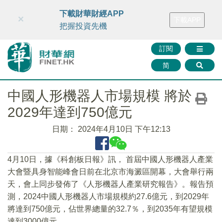
財華智庫網
FINTV
FINMETA
財華證券
媒體矩陣
下載財華財經APP
×
下載APP
智庫沙龍
聯絡我們
把握投資先機
訂閱
简
中國人形機器人市場規模 將於
2029年達到750億元
日期：
2024年4月10日 下午12:13
4月10日，據《科創板日報》訊， 首屆中國人形機器人產業
大會暨具身智能峰會日前在北京市海澱區開幕，大會舉行兩
天，會上同步發佈了《人形機器人產業研究報告》。報告預
測，2024中國人形機器人市場規模約27.6億元，到2029年
將達到750億元，佔世界總量的32.7％，到2035年有望規模
達到3000億元。