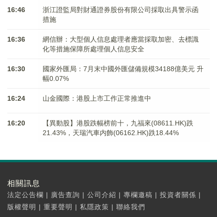
16:46
浙江證監局對財通證券股份有限公司採取出具警示函
措施
16:36
網信辦：大型個人信息處理者應當採取加密、去標識
化等措施保障所處理個人信息安全
16:30
國家外匯局：7月末中國外匯儲備規模34188億美元 升
幅0.07%
16:24
山金國際：港股上市工作正常推進中
16:20
【異動股】港股跌幅榜前十，九福來(08611.HK)跌
21.43%，天瑞汽車内飾(06162.HK)跌18.44%
相關訊息
法定公告欄
|
廣告查詢
|
公司介紹
|
專欄邀稿
|
投資者關係
|
版權聲明
|
重要聲明
|
私隱政策
|
聯絡我們