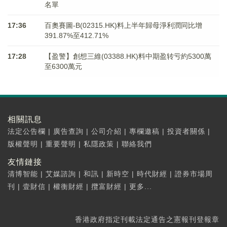
名單
17:36
百奧賽圖-B(02315.HK)料上半年歸母淨利潤同比增
391.87%至412.71%
17:28
【盈警】創想三維(03388.HK)料中期盈转亏約5300萬
至6300萬元
相關訊息
法定公告欄
|
廣告查詢
|
公司介紹
|
專欄邀稿
|
投資者關係
|
版權聲明
|
重要聲明
|
私隱政策
|
聯絡我們
友情鏈接
清博智能
|
艾媒諮詢
|
和訊
|
新時空
|
時代財經
|
證券市場周
刊
|
壹財信
|
權衡財經
|
攬富財經
|
更多...
香港政府指定刊載法定通告之憲報刊登報章