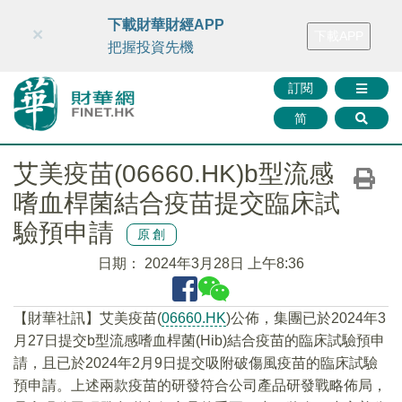
財華智庫網
FINTV
FINMETA
財華證券
媒體矩陣
下載財華財經APP
×
下載APP
智庫沙龍
聯絡我們
把握投資先機
訂閱
简
艾美疫苗(06660.HK)b型流感
嗜血桿菌結合疫苗提交臨床試
驗預申請
原創
日期：
2024年3月28日 上午8:36
【財華社訊】艾美疫苗(
06660.HK
)公佈，集團已於2024年3
月27日提交b型流感嗜血桿菌(Hib)結合疫苗的臨床試驗預申
請，且已於2024年2月9日提交吸附破傷風疫苗的臨床試驗
預申請。上述兩款疫苗的研發符合公司產品研發戰略佈局，