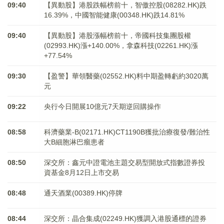
09:40
【異動股】港股跌幅榜前十，智傲控股(08282.HK)跌
16.39%，中國智能健康(00348.HK)跌14.81%
09:40
【異動股】港股漲幅榜前十，帝國科技集團股權
(02993.HK)漲+140.00%，拿森科技(02261.HK)漲
+77.54%
09:30
【盈警】華領醫藥(02552.HK)料中期盈轉虧約3020萬
元
09:22
央行今日開展10億元7天期逆回購操作
08:58
科濟藥業-B(02171.HK)CT1190B獲批治療復發/難治性
大B細胞淋巴瘤患者
08:50
深交所：鑫元中證電池主題交易型開放式指數證券投
資基金8月12日上市交易
08:48
通天酒業(00389.HK)停牌
08:44
深交所：晶合集成(02249.HK)獲調入港股通標的證券