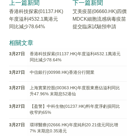
上一篇新聞
下一篇新聞
香港科技探索(01137.HK)
艾美疫苗(06660.HK)四價
年度溢利4532.1萬港元
MDCK細胞流感病毒疫苗
同比減少78.64%
提交臨床試驗預申請
相關文章
3月27日
香港科技探索(01137.HK)年度溢利4532.1萬港元
同比減少78.64%
3月27日
中信銀行(00998.HK)香港分行開業
3月27日
上海實業控股(00363.HK)年度股東應佔溢利同比
升47.96% 末期息52港仙
3月27日
【盈警】中科生物(01237.HK)料年度淨虧損同比
收窄約65%
3月27日
環球醫療(02666.HK)年度純利20.21億元同比增
7% 末期息0.35港元