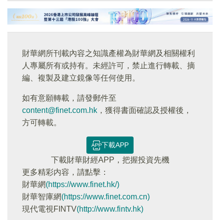
財華網所刊載內容之知識產權為財華網及相關權利
人專屬所有或持有。未經許可，禁止進行轉載、摘
編、複製及建立鏡像等任何使用。
如有意願轉載，請發郵件至
content@finet.com.hk
，獲得書面確認及授權後，
方可轉載。
下載APP
下載財華財經APP，把握投資先機
更多精彩内容，請點擊：
財華網
(https://www.finet.hk/)
財華智庫網
(https://www.finet.com.cn)
現代電視FINTV
(http://www.fintv.hk)