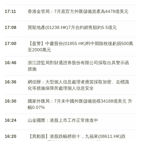
17:11
香港金管局：7月底官方外匯儲備資產為4478億美元
17:08
寶龍地產(01238.HK)7月合約銷售額約5.5億元
17:00
【盈警】中慶股份(01855.HK)料中期除稅後虧損500萬
至2000萬元
16:46
浙江證監局對財通證券股份有限公司採取出具警示函
措施
16:36
網信辦：大型個人信息處理者應當採取加密、去標識
化等措施保障所處理個人信息安全
16:30
國家外匯局：7月末中國外匯儲備規模34188億美元 升
幅0.07%
16:24
山金國際：港股上市工作正常推進中
16:20
【異動股】港股跌幅榜前十，九福來(08611.HK)跌