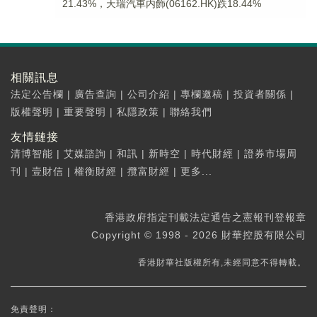
21.43%，天瑞汽車内飾(06162.HK)跌18.44%
相關訊息
法定公告欄
|
廣告查詢
|
公司介紹
|
專欄邀稿
|
投資者關係
|
版權聲明
|
重要聲明
|
私隱政策
|
聯絡我們
友情鏈接
清博智能
|
艾媒諮詢
|
和訊
|
新時空
|
時代財經
|
證券市場周
刊
|
壹財信
|
權衡財經
|
攬富財經
|
更多...
香港政府指定刊載法定通告之憲報刊登報章
Copyright © 1998 - 2026 財華控股有限公司
香港財華社版權所有,未經同意不得轉載。
免責聲明：