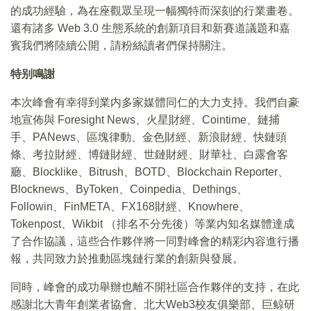
的成功經驗，為在座觀眾呈現一幅獨特而深刻的行業畫卷。
還有諸多 Web 3.0 生態系統的創新項目和新賽道議題和嘉
賓我們將陸續公開，請粉絲讀者們保持關注。
特别鳴謝
本次峰會有幸得到業内多家媒體同仁的大力支持。我們自豪
地宣佈與 Foresight News、火星財經、Cointime、鏈捕
手、PANews、區塊律動、金色財經、新浪財經、快鏈頭
條、考拉財經、博鏈財經、世鏈財經、財華社、白露會客
廳、Blocklike、Bitrush、BOTD、Blockchain Reporter、
Blocknews、ByToken、Coinpedia、Dethings、
Followin、FinMETA、FX168財經、Knowhere、
Tokenpost、Wikbit （排名不分先後）等業内知名媒體達成
了合作協議，這些合作夥伴將一同對峰會的精彩内容進行播
報，共同致力於推動區塊鏈行業的創新與發展。
同時，峰會的成功舉辦也離不開社區合作夥伴的支持，在此
感謝北大青年創業者協會、北大Web3校友俱樂部、巨鲸研