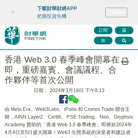
財華智庫網
FINTV
FINMETA
財華證券
媒體矩陣
下載財華財經APP
×
下載APP
智庫沙龍
聯絡我們
把握投資先機
訂閱
简
香港 Web 3.0 春季峰會開幕在
即，重磅嘉賓、會議議程、合
作夥伴等首次公開
日期：
2024年3月19日 下午8:13
由 Meta Era、Web3Labs、iPollo 和 Cronos Trade 聯合主
辦，AINN Layer2、CertiK、PSE Trading、Neo、Gryphsis
Academy 贊助的「香港 Web 3.0 春季峰會」即將於2024年
4月4日至5日盛大開幕！Web3 生態系統的決策者和建設者