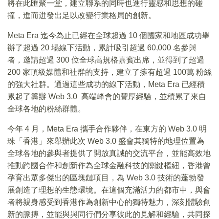
將在此匯聚一堂，建立聯系的同時也進行靈感和思想的碰
撞，進而迸發出足以改變行業格局的創新。
Meta Era 迄今為止已經在全球超過 10 個國家和地區成功舉
辦了超過 20 場線下活動，累計吸引超過 60,000 名參與
者，邀請超過 300 位全球高規格嘉賓出席，並得到了超過
200 家頂級媒體和社群的支持，建立了擁有超過 100萬 粉絲
的強大社群。通過這些成功的線下活動，Meta Era 已經積
累起了籌辦 Web 3.0 高端峰會的豐厚經驗，並積累了來自
全球各地的粉絲群體。
今年 4 月，Meta Era 攜手合作夥伴，在東方的 Web 3.0 明
珠「香港」來舉辦此次 Web 3.0 盛會其獨特的地理位置為
全球各地的參與者提供了開放真誠的交流平台，並能高效地
推動跨國合作和創新作為全球金融科技的關鍵樞紐，香港曾
孕育出眾多傑出的區塊鏈項目，為 Web 3.0 技術的蓬勃發
展創造了理想的生態環境。在這個充滿活力的都市中，與會
者將親身感受到香港作為創新中心的獨特魅力，深刻體驗創
新的脈搏，並能與與同行們分享彼此的見解和經驗，共同探