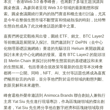
本次 「香港Web 3.0 春季峰會」 也籌劃了多場主題演講與
圓桌會議，為參與者呈現 Web 3.0 領域的最新動態和探
索。圓桌會議圍繞行業内的熱門賽道和概念進行討論，尤其
是今年在整個生態市場不斷豐富和情緒熱漲的時刻，比特幣
生態自然成為了此次峰會話題的重中之重。
嘉賓們將從宏觀格局出發，圍繞 ETF、銘文、BTC Layer2
等前瞻議題展開深入探討。我們邀請到了 DePIN（去中心
化物理基礎設施網絡）賽道的先驅項目 Helium 來開啟圓桌
探討未來去中心化網絡的發展。還有 BTC Layer2 的龍頭項
目 Merlin Chain 來探討比特幣生態當前的基礎建設和未來
的生態拓展。 包括香港合規政策等最新的信息等本次峰會
都將一一公開。同時，NFT、AI、支付等話題也將成為嘉賓
們暢所欲言的内容，並分享他們對於這些領域的動態判斷、
創新見解和未來趨勢。
峰會還格外榮幸邀請到 Animoca Brands 聯合創始人兼執行
主席 Yat Siu 先生進行現場專訪，作為區塊鏈領域的傑出創
業者，Yat Siu 先生將分享他在數字經濟和區塊鏈領域取得