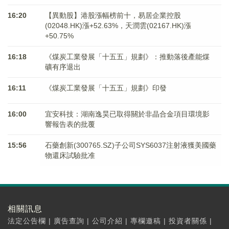
16:20
【異動股】港股漲幅榜前十，易居企業控股
(02048.HK)漲+52.63%，天潤雲(02167.HK)漲
+50.75%
16:18
《煤炭工業發展「十五五」規劃》：推動落後產能煤
礦有序退出
16:11
《煤炭工業發展「十五五」規劃》印發
16:00
宜安科技：湖南逸昊已取得關於非晶合金項目環境影
響報告表的批覆
15:56
石藥創新(300765.SZ)子公司SYS6037注射液獲美國藥
物還床試驗批准
相關訊息
法定公告欄
|
廣告查詢
|
公司介紹
|
專欄邀稿
|
投資者關係
|