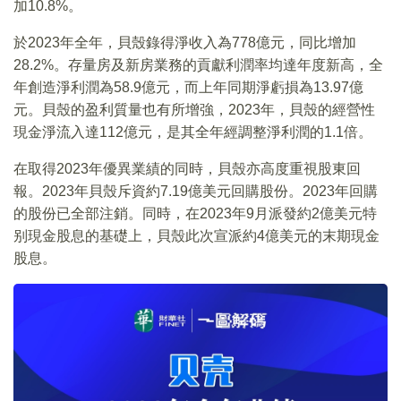
加10.8%。
於2023年全年，貝殼錄得淨收入為778億元，同比增加
28.2%。存量房及新房業務的貢獻利潤率均達年度新高，全
年創造淨利潤為58.9億元，而上年同期淨虧損為13.97億
元。貝殼的盈利質量也有所增強，2023年，貝殼的經營性
現金淨流入達112億元，是其全年經調整淨利潤的1.1倍。
在取得2023年優異業績的同時，貝殼亦高度重視股東回
報。2023年貝殼斥資約7.19億美元回購股份。2023年回購
的股份已全部注銷。同時，在2023年9月派發約2億美元特
别現金股息的基礎上，貝殼此次宣派約4億美元的末期現金
股息。