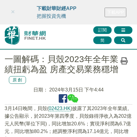
財華智庫網
FINTV
FINMETA
財華證券
媒體矩陣
下載財華財經APP
×
下載APP
智庫沙龍
聯絡我們
把握投資先機
訂閱
简
一圖解碼：貝殼2023年全年業
績扭虧為盈 房產交易業務穩增
原創
日期：
2024年3月15日 下午4:44
3月14日晚間，貝殼(
02423.HK
)披露了其2023年全年業績。
據公告顯示，於2023年第四季度，貝殼錄得淨收入為202億
元人民幣(單位下同)，同比增加20.6%；實現淨利潤為6.7億
元，同比增加80.2%；經調整淨利潤為17.14億元，同比增