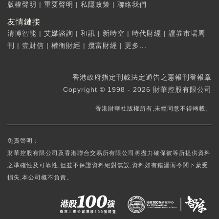
版權聲明
|
重要聲明
|
私隱政策
|
聯絡我們
友情鏈接
清博智能
|
艾媒諮詢
|
和訊
|
新時空
|
時代財經
|
證券市場周
刊
|
壹財信
|
權衡財經
|
攬富財經
|
更多...
香港政府指定刊載法定通告之憲報刊登報章
Copyright © 1998 - 2026 財華控股有限公司
香港財華社版權所有,未經同意不得轉載。
免責聲明：
財華控股有限公司及香港聯合交易所有限公司將盡力確保彼等所提供資料
之準確性及可靠性,但並不保證資料絕對無誤,資料如有錯漏而令閣下蒙受
損失,本公司概不負責。