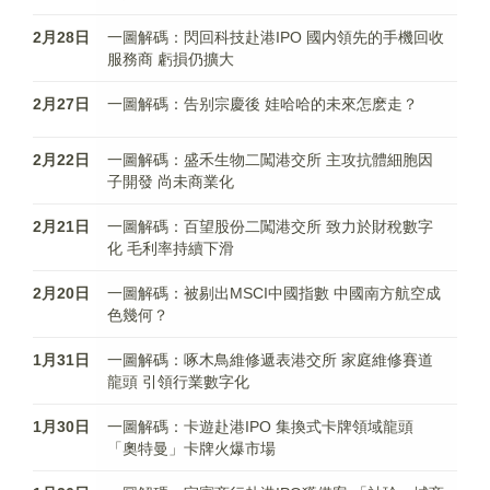
2月28日
一圖解碼：閃回科技赴港IPO 國内領先的手機回收
服務商 虧損仍擴大
2月27日
一圖解碼：告别宗慶後 娃哈哈的未來怎麽走？
2月22日
一圖解碼：盛禾生物二闖港交所 主攻抗體細胞因
子開發 尚未商業化
2月21日
一圖解碼：百望股份二闖港交所 致力於財稅數字
化 毛利率持續下滑
2月20日
一圖解碼：被剔出MSCI中國指數 中國南方航空成
色幾何？
1月31日
一圖解碼：啄木鳥維修遞表港交所 家庭維修賽道
龍頭 引領行業數字化
1月30日
一圖解碼：卡遊赴港IPO 集換式卡牌領域龍頭
「奧特曼」卡牌火爆市場