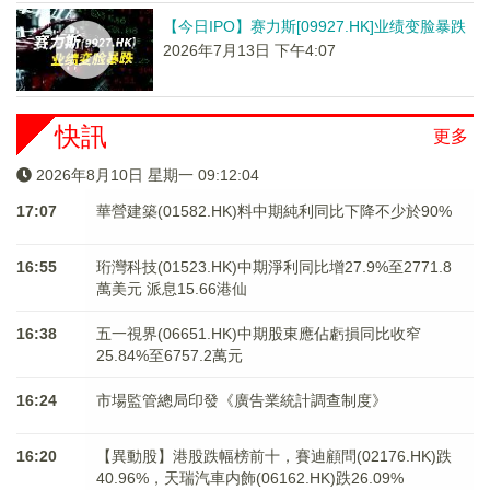
【今日IPO】赛力斯[09927.HK]业绩变脸暴跌
2026年7月13日 下午4:07
快訊
更多
2026年8月10日 星期一 09:12:05
17:07
華營建築(01582.HK)料中期純利同比下降不少於90%
16:55
珩灣科技(01523.HK)中期淨利同比增27.9%至2771.8
萬美元 派息15.66港仙
16:38
五一視界(06651.HK)中期股東應佔虧損同比收窄
25.84%至6757.2萬元
16:24
市場監管總局印發《廣告業統計調查制度》
16:20
【異動股】港股跌幅榜前十，賽迪顧問(02176.HK)跌
40.96%，天瑞汽車内飾(06162.HK)跌26.09%