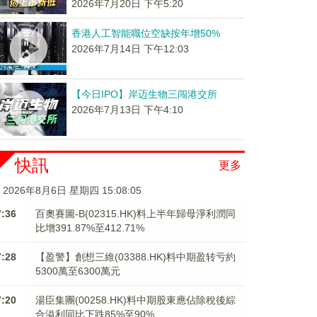
2026年7月20日 下午5:20
香港人工智能職位空缺按年增50%
2026年7月14日 下午12:03
【今日IPO】岸迈生物三闯港交所
2026年7月13日 下午4:10
快訊
更多
2026年8月6日 星期四 15:08:06
7:36
百奧賽圖-B(02315.HK)料上半年歸母淨利潤同
比增391.87%至412.71%
7:28
【盈警】創想三維(03388.HK)料中期盈转亏約
5300萬至6300萬元
7:20
湯臣集團(00258.HK)料中期股東應佔除稅後綜
合溢利同比下跌85%至90%