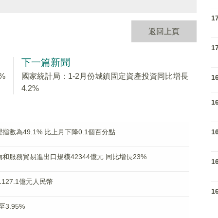
1
返回上頁
1
下一篇新聞
%
國家統計局：1-2月份城鎮固定資產投資同比增長
1
4.2%
1
1
數為49.1% 比上月下降0.1個百分點
和服務貿易進出口規模42344億元 同比增長23%
1
127.1億元人民幣
1
3.95%