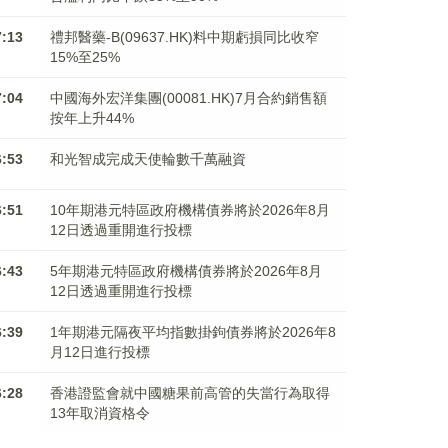
7:13
禮邦醫藥-B(09637.HK)料中期虧損同比收窄
15%至25%
7:04
中國海外宏洋集團(00081.HK)7月合約銷售額
按年上升44%
6:53
和光智成完成天使輪數千萬融資
6:51
10年期港元特區政府機構債券將於2026年8月
12日透過重開進行投標
6:43
5年期港元特區政府機構債券將於2026年8月
12日透過重開進行投標
6:39
1年期港元隔夜平均指數掛鉤債券將於2026年8
月12日進行投標
6:28
香港證監會就中國糖果前高管的失當行為取得
13年取消資格令