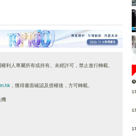
關權利人專屬所有或持有。未經許可，禁止進行轉載、
om.hk
，獲得書面確認及授權後，方可轉載。
1
先機
1
1