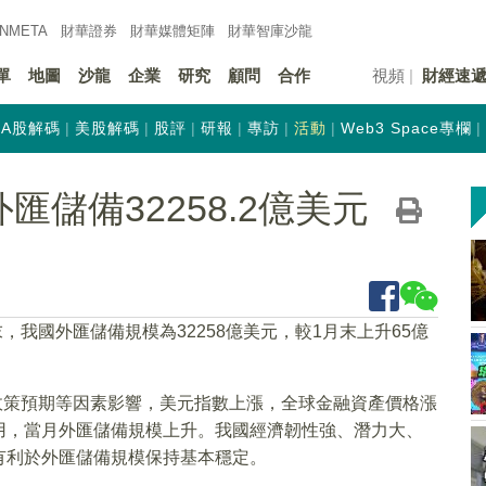
INMETA
財華證券
財華
媒體矩陣
財華
智庫沙龍
單
地圖
沙龍
企業
研究
顧問
合作
視頻
財經速
A股解碼
美股解碼
股評
研報
專訪
活動
Web3 Space專欄
儲備32258.2億美元
，我國外匯儲備規模為32258億美元，較1月末上升65億
幣政策預期等因素影響，美元指數上漲，全球金融資產價格漲
用，當月外匯儲備規模上升。我國經濟韌性強、潛力大、
有利於外匯儲備規模保持基本穩定。