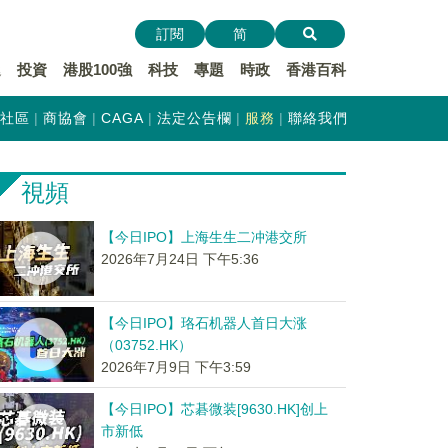
訂閱
简
遞
投資
港股100強
科技
專題
時政
香港百科
社區
商協會
CAGA
法定公告欄
服務
聯絡我們
視頻
【今日IPO】上海生生二冲港交所
2026年7月24日 下午5:36
【今日IPO】珞石机器人首日大涨
（03752.HK）
2026年7月9日 下午3:59
【今日IPO】芯碁微装[9630.HK]创上
市新低