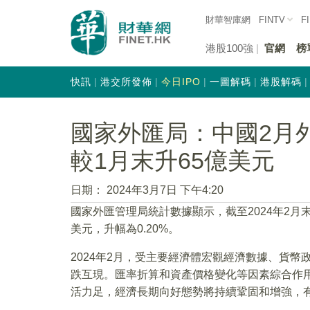
財華智庫網
FINTV
F
港股100強
官網
榜
快訊
港交所發佈
今日IPO
一圖解碼
港股解碼
國家外匯局：中國2月外匯
較1月末升65億美元
日期：
2024年3月7日 下午4:20
國家外匯管理局統計數據顯示，截至2024年2月末
美元，升幅為0.20%。
2024年2月，受主要經濟體宏觀經濟數據、貨
跌互現。匯率折算和資產價格變化等因素綜合作
活力足，經濟長期向好態勢將持續鞏固和增強，