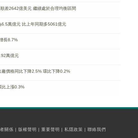
順差2642億美元 繼續處於合理均衡區間
.5萬億元 比上年同期多5061億元
長8.7%
92萬億元
價格同比下降2.5% 環比下降0.2%
比上漲0.3%
者關係
|
版權聲明
|
重要聲明
|
私隱政策
|
聯絡我們