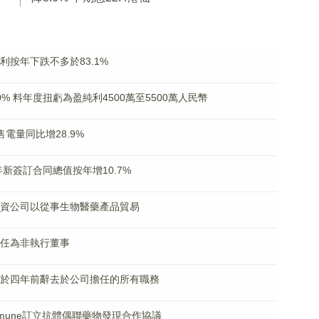
溢利按年下跌不多於83.1%
50% 料年度扭虧為盈純利4500萬至5500萬人民幣
月售電量同比增28.9%
23年新簽訂合同總值按年增10.7%
成立合資公司以從事生物醫藥產品貿易
將獲任為非執行董事
廣義已於四年前辭去於公司擔任的所有職務
stimmune訂立抗體偶聯藥物發現合作協議