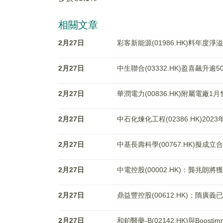
相關文章
2月27日
彩客新能源(01986.HK)料年度淨
2月27日
中生聯合(03332.HK)盈喜飆升逾
2月27日
華潤電力(00836.HK)附屬電廠1
2月27日
中石化煉化工程(02386.HK)20
2月27日
中基長壽科學(00767.HK)擬
2月27日
中電控股(00002.HK)：龔兆朗
2月27日
鼎益豐控股(00612.HK)：隋
2月27日
和鉑醫藥-B(02142.HK)與Boo