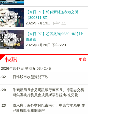
【今日IPO】铂科新材递表港交所
（300811.SZ）
2026年7月13日 下午4:11
【今日IPO】芯碁微装[9630.HK]创上
市新低
2026年7月20日 下午5:20
快訊
更多
2026年8月7日 星期五 06:42:45
4:32
日韓股市收盤雙雙下跌
4:29
朱鶴新局長會見明訊銀行董事長、德意志交易
所集團執行委員會成員斯蒂芬妮•埃克兒曼
4:23
依米康：海外交付以東南亞、中東市場為主 並
已取得歐美相關認證