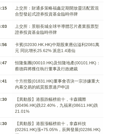
4:15
上交所：財通多策略福鑫定期開放靈活配置混
合型發起式證券投資基金臨時停牌
4:03
上交所：景順長城全球半導體芯片產業股票型
證券投資基金臨時停牌
3:56
卡賓(02030.HK.HK)中期股東應佔溢利2081萬
元 同比增长25.62% 派息1.4港仙
3:47
恒隆集團(00010.HK)及恒隆地產(00101.HK)：
蔡德粦將獲任執行董事及行政總裁
3:41
十方控股(01831.HK)董事會否決一宗涉嫌重大
內幕交易的紙質股票過戶申請
3:30
【異動股】港股跌幅榜前十，卡森國際
(00496.HK)跌22.40%，九福來(08611.HK)跌
21.01%
3:30
【異動股】港股漲幅榜前十，拿森科技
(02261.HK)漲+75.05%，辰興發展(02286.HK)