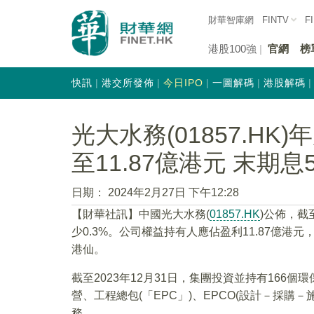
財華智庫網
FINTV
F
港股100強
官網
榜
快訊
港交所發佈
今日IPO
一圖解碼
港股解碼
光大水務(01857.HK
至11.87億港元 末期息5
日期：
2024年2月27日 下午12:28
【財華社訊】中國光大水務(
01857.HK
)公佈，截
少0.3%。公司權益持有人應佔盈利11.87億港元，
港仙。
截至2023年12月31日，集團投資並持有166個
營、工程總包(「EPC」)、EPCO(設計－採
務。