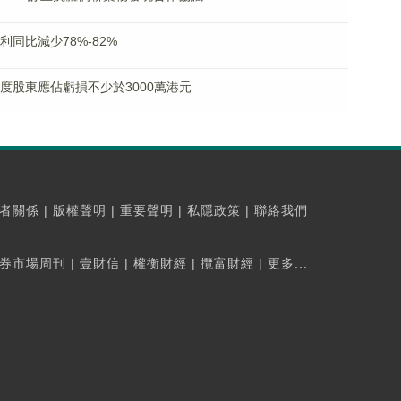
淨利同比減少78%-82%
料年度股東應佔虧損不少於3000萬港元
者關係
|
版權聲明
|
重要聲明
|
私隱政策
|
聯絡我們
券市場周刊
|
壹財信
|
權衡財經
|
攬富財經
|
更多...