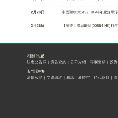
2月26日
中國聖牧(01432.HK)料年度錄母
2月26日
【盈警】漢思能源(00554.HK)
相關訊息
法定公告欄
|
廣告查詢
|
公司介紹
|
專欄邀稿
|
投資
友情鏈接
清博智能
|
艾媒諮詢
|
和訊
|
新時空
|
時代財經
|
證