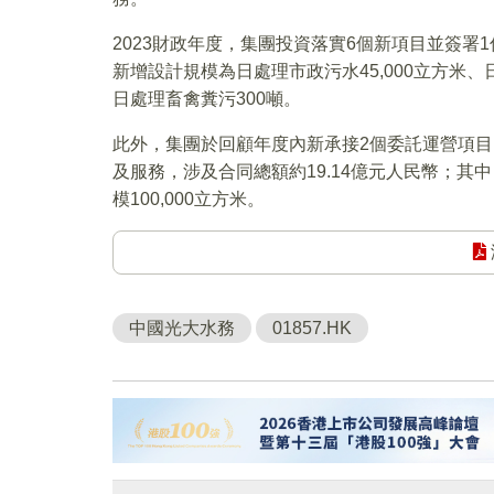
2023財政年度，集團投資落實6個新項目並簽署
新增設計規模為日處理市政污水45,000立方米、日
日處理畜禽糞污300噸。
此外，集團於回顧年度內新承接2個委託運營項目(
及服務，涉及合同總額約19.14億元人民幣；其
模100,000立方米。
中國光大水務
01857.HK