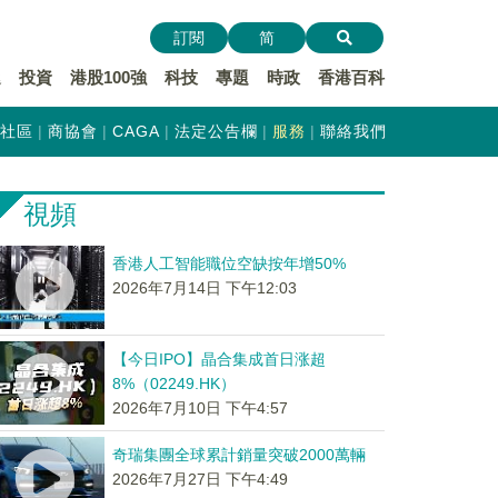
訂閱
简
遞
投資
港股100強
科技
專題
時政
香港百科
社區
商協會
CAGA
法定公告欄
服務
聯絡我們
視頻
香港人工智能職位空缺按年增50%
2026年7月14日 下午12:03
【今日IPO】晶合集成首日涨超
8%（02249.HK）
2026年7月10日 下午4:57
奇瑞集團全球累計銷量突破2000萬輛
2026年7月27日 下午4:49