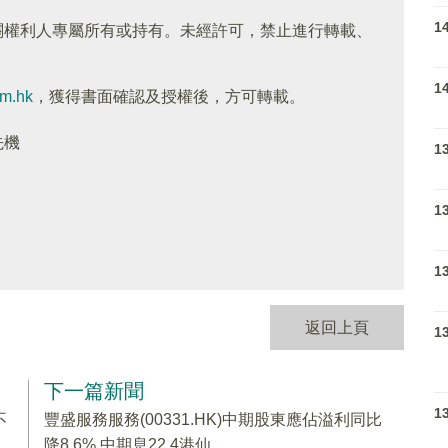
1
關權利人專屬所有或持有。未經許可，禁止進行轉載、
1
om.hk
，獲得書面確認及授權後，方可轉載。
先機
1
1
1
返回上頁
1
下一篇新聞
1
不
豐盛服務服務(00331.HK)中期股東應佔溢利同比
降8.6% 中期息22.4港仙