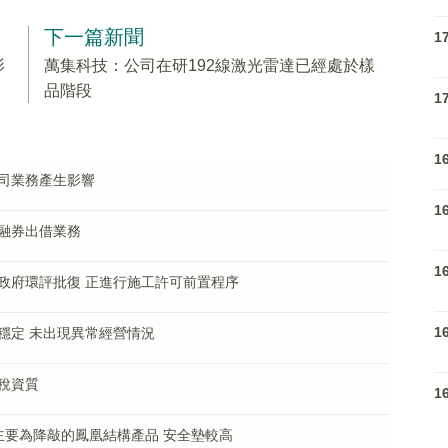
下一篇新聞
1
影
萬集科技：公司在研192線激光雷達已經處於樣
品階段
1
1
司業務產生影響
1
融券出借業務
1
政府環評批復 正進行施工許可前置程序
1
穩定 未出現異常經營情況
稅資質
1
主要為降敲的鳳凰結構產品 安全墊較高