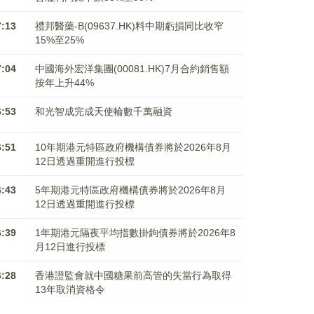
7:13
禮邦醫藥-B(09637.HK)料中期虧損同比收窄
15%至25%
7:04
中國海外宏洋集團(00081.HK)7月合約銷售額
按年上升44%
6:53
和光智成完成天使輪數千萬融資
6:51
10年期港元特區政府機構債券將於2026年8月
12日透過重開進行投標
6:43
5年期港元特區政府機構債券將於2026年8月
12日透過重開進行投標
6:39
1年期港元隔夜平均指數掛鉤債券將於2026年8
月12日進行投標
6:28
香港證監會就中國糖果前高管的失當行為取得
13年取消資格令