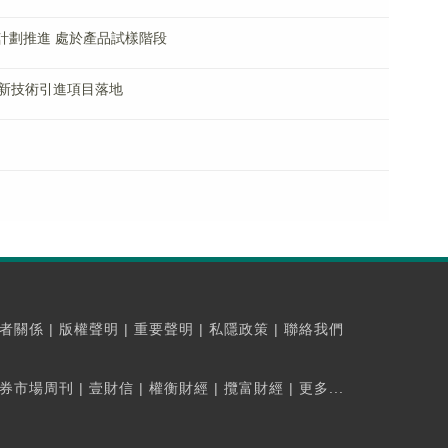
計劃推進 處於產品試樣階段
新技術引進項目落地
者關係
|
版權聲明
|
重要聲明
|
私隱政策
|
聯絡我們
券市場周刊
|
壹財信
|
權衡財經
|
攬富財經
|
更多...