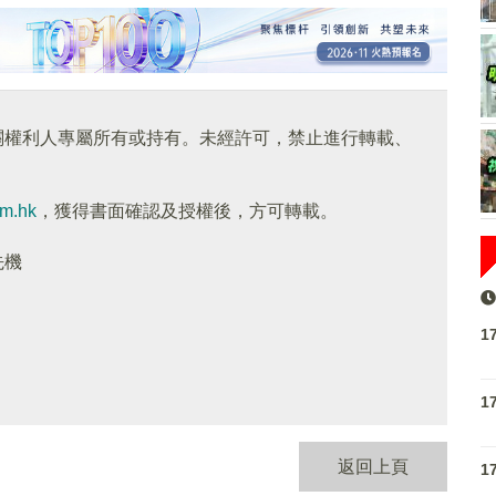
關權利人專屬所有或持有。未經許可，禁止進行轉載、
om.hk
，獲得書面確認及授權後，方可轉載。
先機
1
1
返回上頁
1