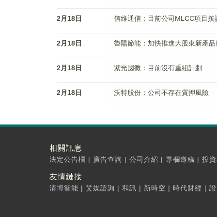
2月18日
信維通信：目前公司MLCC項目按
2月18日
魯陽節能：加快推進大股東新產品
2月18日
紫光國微：目前沒有重組計劃
2月18日
沃特股份：公司不存在質押風險
相關訊息
法定公告欄
|
廣告查詢
|
公司介紹
|
專欄邀稿
|
投資
友情鏈接
清博智能
|
艾媒諮詢
|
和訊
|
新時空
|
時代財經
|
證