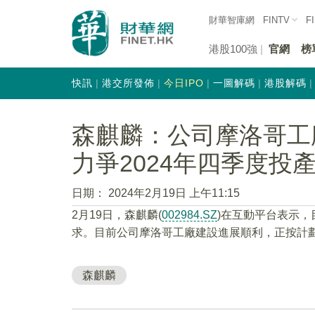
財華智庫網
FINTV
F
港股100強
官網
榜
快訊
港交所發佈
今日IPO
一圖解碼
港股解碼
森麒麟：公司摩洛哥工
力爭2024年四季度投
日期：
2024年2月19日 上午11:15
2月19日，森麒麟(
002984.SZ
)在互動平台表示
求。目前公司摩洛哥工廠建設進展順利，正按計劃
森麒麟