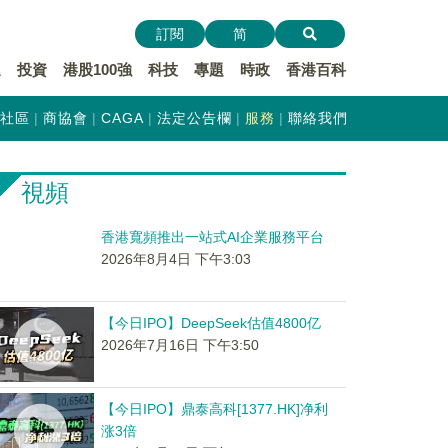
訂閱
简
遞
投資
港股100強
科技
專題
時政
香港百科
社區
商協會
CAGA
法定公告欄
服務
聯絡我們
視頻
香港寬頻推出一站式AI企業服務平台
2026年8月4日 下午3:03
【今日IPO】DeepSeek估值4800亿
2026年7月16日 下午3:50
【今日IPO】鼎泰高科[1377.HK]净利
涨3倍