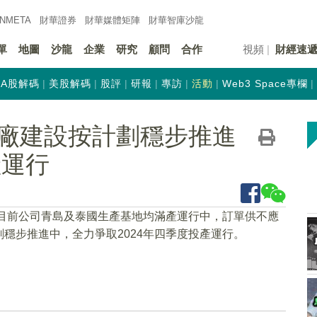
INMETA
財華證券
財華
媒體矩陣
財華
智庫沙龍
單
地圖
沙龍
企業
研究
顧問
合作
視頻
財經速
A股解碼
美股解碼
股評
研報
專訪
活動
Web3 Space專欄
廠建設按計劃穩步推進
產運行
，目前公司青島及泰國生產基地均滿產運行中，訂單供不應
穩步推進中，全力爭取2024年四季度投產運行。