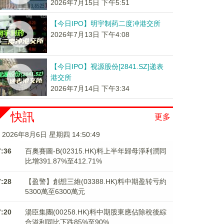
2026年7月15日 下午5:51
【今日IPO】明宇制药二度冲港交所
2026年7月13日 下午4:08
【今日IPO】视源股份[2841.SZ]递表
港交所
2026年7月14日 下午3:34
快訊
更多
2026年8月6日 星期四 14:50:50
7:36
百奧賽圖-B(02315.HK)料上半年歸母淨利潤同
比增391.87%至412.71%
7:28
【盈警】創想三維(03388.HK)料中期盈转亏約
5300萬至6300萬元
7:20
湯臣集團(00258.HK)料中期股東應佔除稅後綜
合溢利同比下跌85%至90%