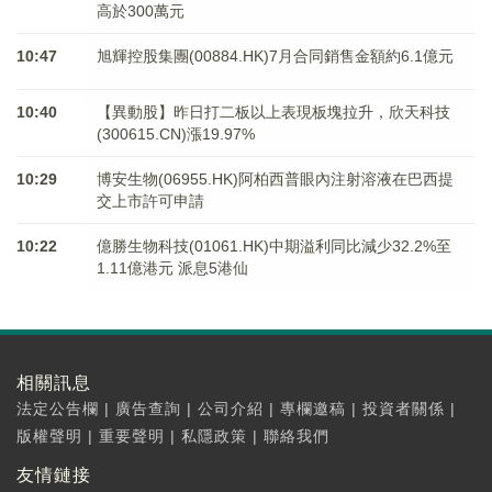
高於300萬元
10:47
旭輝控股集團(00884.HK)7月合同銷售金額約6.1億元
10:40
【異動股】昨日打二板以上表現板塊拉升，欣天科技
(300615.CN)漲19.97%
10:29
博安生物(06955.HK)阿柏西普眼內注射溶液在巴西提
交上市許可申請
10:22
億勝生物科技(01061.HK)中期溢利同比減少32.2%至
1.11億港元 派息5港仙
相關訊息
法定公告欄
|
廣告查詢
|
公司介紹
|
專欄邀稿
|
投資者關係
|
版權聲明
|
重要聲明
|
私隱政策
|
聯絡我們
友情鏈接