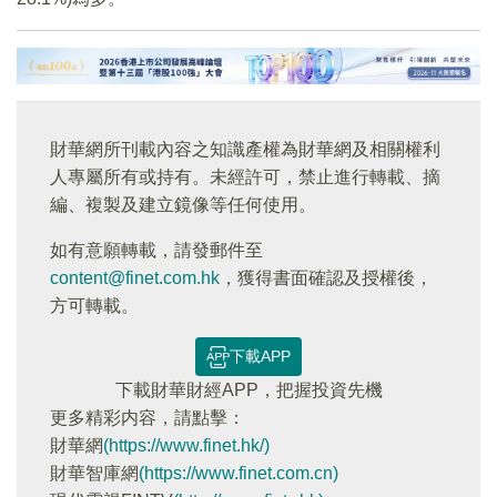
財華網所刊載內容之知識產權為財華網及相關權利
人專屬所有或持有。未經許可，禁止進行轉載、摘
編、複製及建立鏡像等任何使用。
如有意願轉載，請發郵件至
content@finet.com.hk
，獲得書面確認及授權後，
方可轉載。
下載APP
下載財華財經APP，把握投資先機
更多精彩内容，請點擊：
財華網
(https://www.finet.hk/)
財華智庫網
(https://www.finet.com.cn)