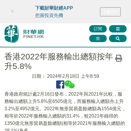
財華智庫網
FINTV
FINMETA
財華證券
媒體矩陣
下載財華財經APP
×
下載APP
智庫沙龍
聯絡我們
把握投資先機
訂閱
简
香港2022年服務輸出總額按年
升5.8%
日期：
2024年2月18日 上午8:59
香港政府統計處2月16日發布，2022年與2021年比較，服
務輸出總額上升5.8%至6505億元，而服務輸入總額亦上升
3.2%至4952億元。2022年無形貿易盈餘總額為1554億元，
相等於2022年服務輸入總額的31.4%，較2021年錄得的
1350億元無形貿易盈餘總額(相等於2021年服務輸入總額的
28.1%)為多。