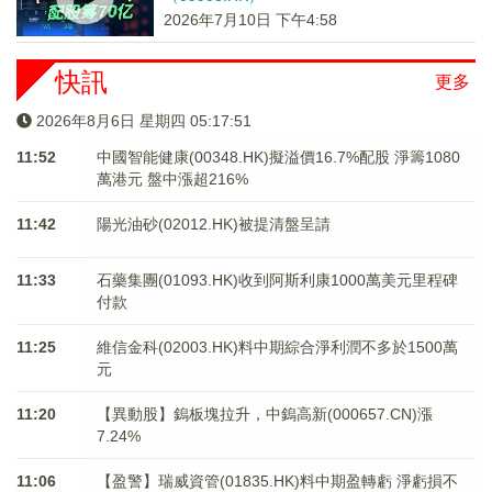
2026年7月10日 下午4:58
快訊
更多
2026年8月6日 星期四 05:17:51
11:52
中國智能健康(00348.HK)擬溢價16.7%配股 淨籌1080
萬港元 ​​​​​​​盤中漲超216%
11:42
陽光油砂(02012.HK)被提清盤呈請
11:33
石藥集團(01093.HK)收到阿斯利康1000萬美元里程碑
付款
11:25
維信金科(02003.HK)料中期綜合淨利潤不多於1500萬
元
11:20
【異動股】鎢板塊拉升，中鎢高新(000657.CN)漲
7.24%
11:06
【盈警】瑞威資管(01835.HK)料中期盈轉虧 淨虧損不