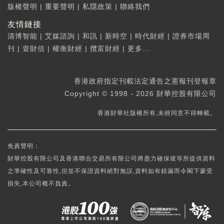
版權聲明
|
重要聲明
|
私隱政策
|
聯絡我們
友情鏈接
清博智能
|
艾媒諮詢
|
和訊
|
新時空
|
時代財經
|
證券市場周
刊
|
壹財信
|
權衡財經
|
攬富財經
|
更多...
香港政府指定刊載法定通告之憲報刊登報章
Copyright © 1998 - 2026 財華控股有限公司
香港財華社版權所有,未經同意不得轉載。
免責聲明：
財華控股有限公司及香港聯合交易所有限公司將盡力確保彼等所提供資料
之準確性及可靠性,但並不保證資料絕對無誤,資料如有錯漏而令閣下蒙受
損失,本公司概不負責。