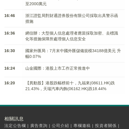
至2000萬元
16:46
浙江證監局對財通證券股份有限公司採取出具警示函
措施
16:36
網信辦：大型個人信息處理者應當採取加密、去標識
化等措施保障所處理個人信息安全
16:30
國家外匯局：7月末中國外匯儲備規模34188億美元 升
幅0.07%
16:24
山金國際：港股上市工作正常推進中
16:20
【異動股】港股跌幅榜前十，九福來(08611.HK)跌
21.43%，天瑞汽車内飾(06162.HK)跌18.44%
相關訊息
法定公告欄
|
廣告查詢
|
公司介紹
|
專欄邀稿
|
投資者關係
|