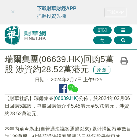
財華智庫網
FINTV
FINMETA
財華證券
媒體矩陣
下載財華財經APP
×
下載APP
智庫沙龍
聯絡我們
把握投資先機
訂閱
简
瑞爾集團(06639.HK)回购5萬
股 涉資約28.52萬港元
原創
日期：
2024年2月7日 上午9:25
【財華社訊】瑞爾集團(
06639.HK
)公佈，於2024年02月06
日回購5萬股，每股回購價介乎5.45港元至5.70港元，涉資
約28.52萬港元。
本年內至今為止(自普通決議案通過以來) 累计購回證券數目
为138萬股，佔於普通決議案通過時已發行股份數目的