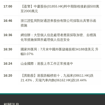
17:00
【盈警】中慶股份(01855.HK)料中期除稅後虧損500萬
至2000萬元
16:46
浙江證監局對財通證券股份有限公司採取出具警示函
措施
16:36
網信辦：大型個人信息處理者應當採取加密、去標識
化等措施保障所處理個人信息安全
16:30
國家外匯局：7月末中國外匯儲備規模34188億美元 升
幅0.07%
16:24
山金國際：港股上市工作正常推進中
16:20
【異動股】港股跌幅榜前十，九福來(08611.HK)跌
21.43%，天瑞汽車内飾(06162.HK)跌18.44%
相關訊息