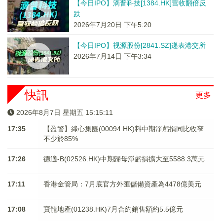
【今日IPO】滴普科技[1384.HK]营收翻倍反
跌
2026年7月20日 下午5:20
【今日IPO】视源股份[2841.SZ]递表港交所
2026年7月14日 下午3:34
快訊
更多
2026年8月7日 星期五 15:15:12
17:35
【盈警】綠心集團(00094.HK)料中期淨虧損同比收窄
不少於85%
17:26
德適-B(02526.HK)中期歸母淨虧損擴大至5588.3萬元
17:11
香港金管局：7月底官方外匯儲備資產為4478億美元
17:08
寶龍地產(01238.HK)7月合約銷售額約5.5億元