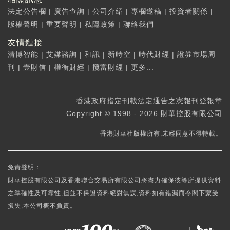
法定公告欄
|
廣告查詢
|
公司介紹
|
專欄邀稿
|
投資者關係
|
版權聲明
|
重要聲明
|
私隱政策
|
聯絡我們
友情鏈接
清博智能
|
艾媒諮詢
|
和訊
|
新時空
|
時代財經
|
證券市場周
刊
|
壹財信
|
權衡財經
|
攬富財經
|
更多...
香港政府指定刊載法定通告之憲報刊登報章
Copyright © 1998 - 2026 財華控股有限公司
香港財華社版權所有,未經同意不得轉載。
免責聲明：
財華控股有限公司及香港聯合交易所有限公司將盡力確保彼等所提供資料
之準確性及可靠性,但並不保證資料絕對無誤,資料如有錯漏而令閣下蒙受
損失,本公司概不負責。