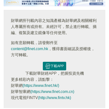
財華網所刊載內容之知識產權為財華網及相關權利
人專屬所有或持有。未經許可，禁止進行轉載、摘
編、複製及建立鏡像等任何使用。
如有意願轉載，請發郵件至
content@finet.com.hk
，獲得書面確認及授權後，
方可轉載。
下載APP
下載財華財經APP，把握投資先機
更多精彩内容，請點擊：
財華網
(https://www.finet.hk/)
財華智庫網
(https://www.finet.com.cn)
現代電視FINTV
(http://www.fintv.hk)