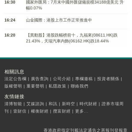
16:30
國家外匯局：7月末中國外匯儲備規模34188億美元 升
幅0.07%
16:24
山金國際：港股上市工作正常推進中
16:20
【異動股】港股跌幅榜前十，九福來(08611.HK)跌
21.43%，天瑞汽車内飾(06162.HK)跌18.44%
相關訊息
法定公告欄
|
廣告查詢
|
公司介紹
|
專欄邀稿
|
投資者關係
|
版權聲明
|
重要聲明
|
私隱政策
|
聯絡我們
友情鏈接
清博智能
|
艾媒諮詢
|
和訊
|
新時空
|
時代財經
|
證券市場周
刊
|
壹財信
|
權衡財經
|
攬富財經
|
更多...
香港政府指定刊載法定通告之憲報刊登報章