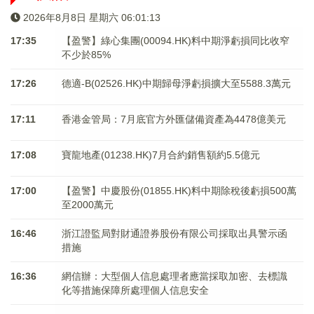
2026年8月8日 星期六 06:01:13
17:35
【盈警】綠心集團(00094.HK)料中期淨虧損同比收窄
不少於85%
17:26
德適-B(02526.HK)中期歸母淨虧損擴大至5588.3萬元
17:11
香港金管局：7月底官方外匯儲備資產為4478億美元
17:08
寶龍地產(01238.HK)7月合約銷售額約5.5億元
17:00
【盈警】中慶股份(01855.HK)料中期除稅後虧損500萬
至2000萬元
16:46
浙江證監局對財通證券股份有限公司採取出具警示函
措施
16:36
網信辦：大型個人信息處理者應當採取加密、去標識
化等措施保障所處理個人信息安全