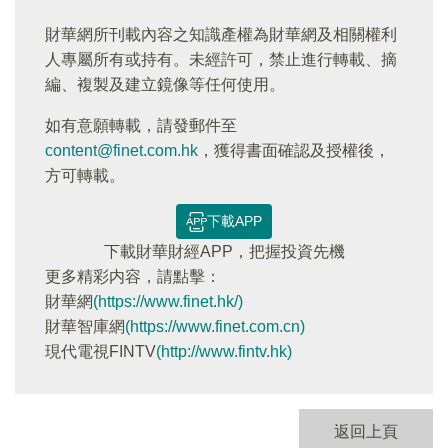
財華網所刊載內容之知識產權為財華網及相關權利
人專屬所有或持有。未經許可，禁止進行轉載、摘
編、複製及建立鏡像等任何使用。
如有意願轉載，請發郵件至
content@finet.com.hk
，獲得書面確認及授權後，
方可轉載。
下載APP
下載財華財經APP，把握投資先機
更多精彩内容，請點擊：
財華網
(https://www.finet.hk/)
財華智庫網
(https://www.finet.com.cn)
現代電視FINTV
(http://www.fintv.hk)
返回上頁