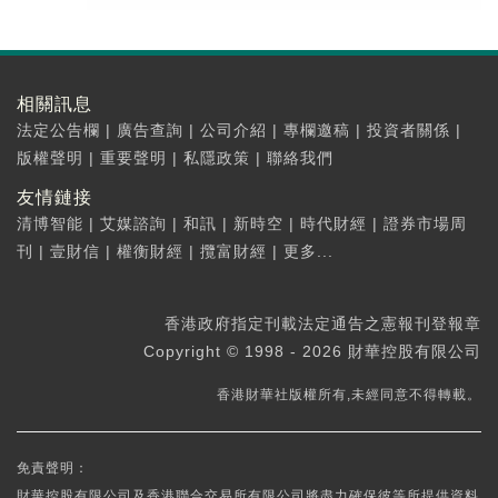
相關訊息
法定公告欄
|
廣告查詢
|
公司介紹
|
專欄邀稿
|
投資者關係
|
版權聲明
|
重要聲明
|
私隱政策
|
聯絡我們
友情鏈接
清博智能
|
艾媒諮詢
|
和訊
|
新時空
|
時代財經
|
證券市場周
刊
|
壹財信
|
權衡財經
|
攬富財經
|
更多...
香港政府指定刊載法定通告之憲報刊登報章
Copyright © 1998 - 2026 財華控股有限公司
香港財華社版權所有,未經同意不得轉載。
免責聲明：
財華控股有限公司及香港聯合交易所有限公司將盡力確保彼等所提供資料