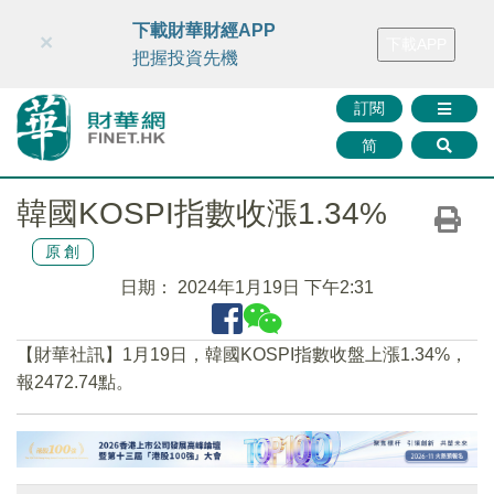
財華智庫網
FINTV
FINMETA
財華證券
媒體矩陣
下載財華財經APP
×
下載APP
智庫沙龍
聯絡我們
把握投資先機
訂閱
简
韓國KOSPI指數收漲1.34%
原創
日期：
2024年1月19日 下午2:31
【財華社訊】1月19日，韓國KOSPI指數收盤上漲1.34%，
報2472.74點。