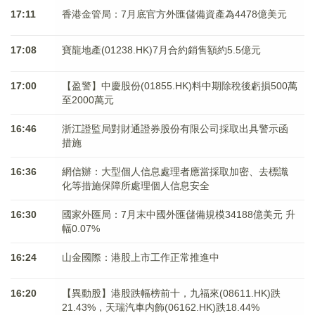
17:11
香港金管局：7月底官方外匯儲備資產為4478億美元
17:08
寶龍地產(01238.HK)7月合約銷售額約5.5億元
17:00
【盈警】中慶股份(01855.HK)料中期除稅後虧損500萬
至2000萬元
16:46
浙江證監局對財通證券股份有限公司採取出具警示函
措施
16:36
網信辦：大型個人信息處理者應當採取加密、去標識
化等措施保障所處理個人信息安全
16:30
國家外匯局：7月末中國外匯儲備規模34188億美元 升
幅0.07%
16:24
山金國際：港股上市工作正常推進中
16:20
【異動股】港股跌幅榜前十，九福來(08611.HK)跌
21.43%，天瑞汽車内飾(06162.HK)跌18.44%