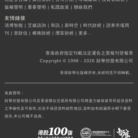
版權聲明
|
重要聲明
|
私隱政策
|
聯絡我們
友情鏈接
清博智能
|
艾媒諮詢
|
和訊
|
新時空
|
時代財經
|
證券市場周
刊
|
壹財信
|
權衡財經
|
攬富財經
|
更多...
香港政府指定刊載法定通告之憲報刊登報章
Copyright © 1998 - 2026 財華控股有限公司
香港財華社版權所有,未經同意不得轉載。
免責聲明：
財華控股有限公司及香港聯合交易所有限公司將盡力確保彼等所提供資料
之準確性及可靠性,但並不保證資料絕對無誤,資料如有錯漏而令閣下蒙受
損失,本公司概不負責。