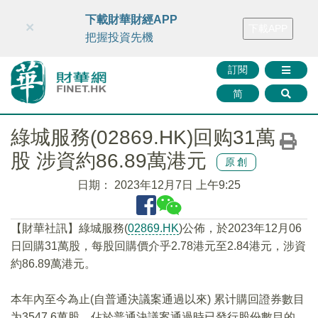
財華智庫網
FINTV
FINMETA
財華證券
媒體矩陣
下載財華財經APP
×
下載APP
智庫沙龍
聯絡我們
把握投資先機
訂閱
简
綠城服務(02869.HK)回购31萬
股 涉資約86.89萬港元
原創
日期：
2023年12月7日 上午9:25
【財華社訊】綠城服務(
02869.HK
)公佈，於2023年12月06
日回購31萬股，每股回購價介乎2.78港元至2.84港元，涉資
約86.89萬港元。
本年內至今為止(自普通決議案通過以來) 累计購回證券數目
为3547.6萬股，佔於普通決議案通過時已發行股份數目的