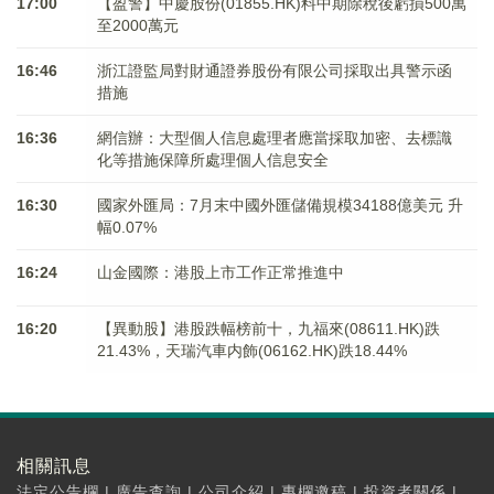
17:00
【盈警】中慶股份(01855.HK)料中期除稅後虧損500萬
至2000萬元
16:46
浙江證監局對財通證券股份有限公司採取出具警示函
措施
16:36
網信辦：大型個人信息處理者應當採取加密、去標識
化等措施保障所處理個人信息安全
16:30
國家外匯局：7月末中國外匯儲備規模34188億美元 升
幅0.07%
16:24
山金國際：港股上市工作正常推進中
16:20
【異動股】港股跌幅榜前十，九福來(08611.HK)跌
21.43%，天瑞汽車内飾(06162.HK)跌18.44%
相關訊息
法定公告欄
|
廣告查詢
|
公司介紹
|
專欄邀稿
|
投資者關係
|