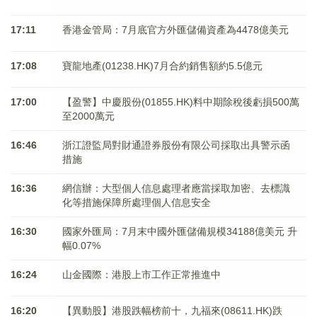
17:11
香港金管局：7月底官方外匯儲備資產為4478億美元
17:08
寶龍地產(01238.HK)7月合約銷售額約5.5億元
17:00
【盈警】中慶股份(01855.HK)料中期除稅後虧損500萬
至2000萬元
16:46
浙江證監局對財通證券股份有限公司採取出具警示函
措施
16:36
網信辦：大型個人信息處理者應當採取加密、去標識
化等措施保障所處理個人信息安全
16:30
國家外匯局：7月末中國外匯儲備規模34188億美元 升
幅0.07%
16:24
山金國際：港股上市工作正常推進中
16:20
【異動股】港股跌幅榜前十，九福來(08611.HK)跌