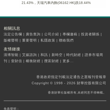
21.43%，天瑞汽車内飾(06162.HK)跌18.44%
相關訊息
法定公告欄
|
廣告查詢
|
公司介紹
|
專欄邀稿
|
投資者關係
|
版權聲明
|
重要聲明
|
私隱政策
|
聯絡我們
友情鏈接
清博智能
|
艾媒諮詢
|
和訊
|
新時空
|
時代財經
|
證券市場周
刊
|
壹財信
|
權衡財經
|
攬富財經
|
更多...
香港政府指定刊載法定通告之憲報刊登報章
Copyright © 1998 - 2026 財華控股有限公司
香港財華社版權所有,未經同意不得轉載。
免責聲明：