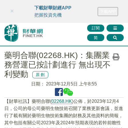
財華智庫網
FINTV
FINMETA
財華證券
媒體矩陣
下載財華財經APP
×
下載APP
智庫沙龍
聯絡我們
把握投資先機
訂閱
简
藥明合聯(02268.HK)：集團業
務營運已按計劃進行 無出現不
利變動
原創
日期：
2023年12月5日 上午8:55
【財華社訊】藥明合聯(
02268.HK
)公佈，於2023年12月4
日，公司的母公司藥明生物技術召開了業務更新會議，並進
行了載有關於藥明生物技術集團的財務及其他資料的簡報，
其中包括有關公司2023年及2024年預期表現的若幹前瞻性