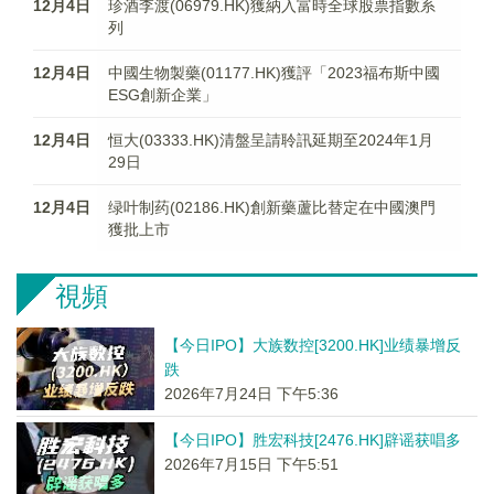
12月4日
珍酒李渡(06979.HK)獲納入富時全球股票指數系
列
12月4日
中國生物製藥(01177.HK)獲評「2023福布斯中國
ESG創新企業」
12月4日
恒大(03333.HK)清盤呈請聆訊延期至2024年1月
29日
12月4日
绿叶制药(02186.HK)創新藥蘆比替定在中國澳門
獲批上市
視頻
【今日IPO】大族数控[3200.HK]业绩暴增反
跌
2026年7月24日 下午5:36
【今日IPO】胜宏科技[2476.HK]辟谣获唱多
2026年7月15日 下午5:51