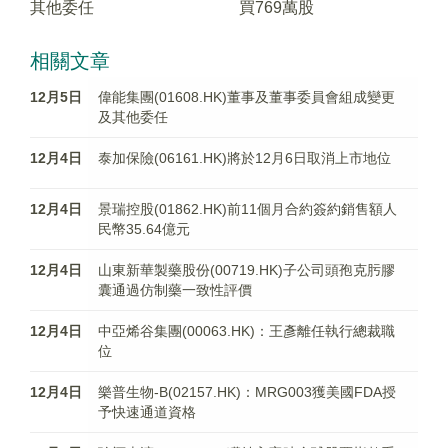
其他委任
買769萬股
相關文章
12月5日
偉能集團(01608.HK)董事及董事委員會組成變更
及其他委任
12月4日
泰加保險(06161.HK)將於12月6日取消上市地位
12月4日
景瑞控股(01862.HK)前11個月合約簽約銷售額人
民幣35.64億元
12月4日
山東新華製藥股份(00719.HK)子公司頭孢克肟膠
囊通過仿制藥一致性評價
12月4日
中亞烯谷集團(00063.HK)：王彥離任執行總裁職
位
12月4日
樂普生物-B(02157.HK)：MRG003獲美國FDA授
予快速通道資格