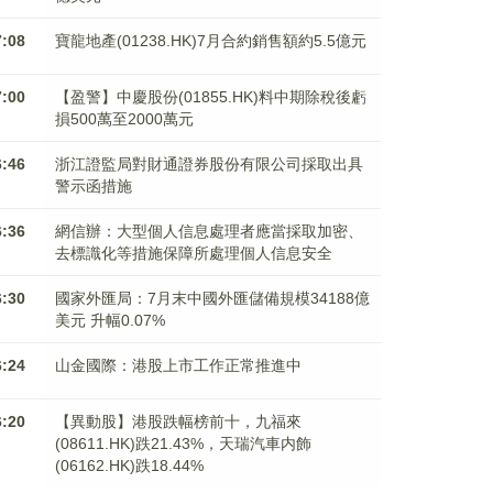
7:08
寶龍地產(01238.HK)7月合約銷售額約5.5億元
7:00
【盈警】中慶股份(01855.HK)料中期除稅後虧
損500萬至2000萬元
6:46
浙江證監局對財通證券股份有限公司採取出具
警示函措施
6:36
網信辦：大型個人信息處理者應當採取加密、
去標識化等措施保障所處理個人信息安全
6:30
國家外匯局：7月末中國外匯儲備規模34188億
美元 升幅0.07%
6:24
山金國際：港股上市工作正常推進中
6:20
【異動股】港股跌幅榜前十，九福來
(08611.HK)跌21.43%，天瑞汽車内飾
(06162.HK)跌18.44%