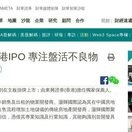
INMETA
財華證券
財華
媒體矩陣
財華
智庫沙龍
單
地圖
沙龍
企業
研究
顧問
合作
視頻
財經速
A股解碼
美股解碼
股評
研報
專訪
活動
Web3 Space專欄
IPO 專注盤活不良物
劃在主板掛牌上市；由東興證券(香港)擔任獨家保薦人。
作銷售及出租的物業開發商。灏輝國際認為其在中國房地
出售流程增加土地儲備的傳統房地產開發商，灏輝國際聚
相信，憑借其專業知識及行業知識，其能夠識别並開發具