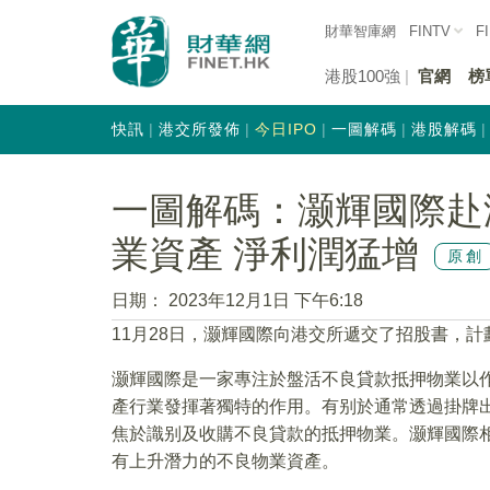
財華智庫網
FINTV
F
港股100強
官網
榜
快訊
港交所發佈
今日IPO
一圖解碼
港股解碼
一圖解碼：灏輝國際赴港
業資產 淨利潤猛增
原創
日期：
2023年12月1日 下午6:18
11月28日，灏輝國際向港交所遞交了招股書，計
灏輝國際是一家專注於盤活不良貸款抵押物業以
產行業發揮著獨特的作用。有别於通常透過掛牌
焦於識别及收購不良貸款的抵押物業。灏輝國際
有上升潛力的不良物業資產。