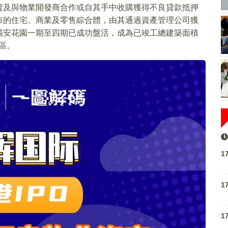
賣及與物業開發商合作或自其手中收購獲得不良貸款抵押
市的住宅、商業及零售綜合體，由其通過資產管理公司獲
瑞安花園一期至四期已成功盤活，成為已竣工總建築面積
社區。
1
1
1