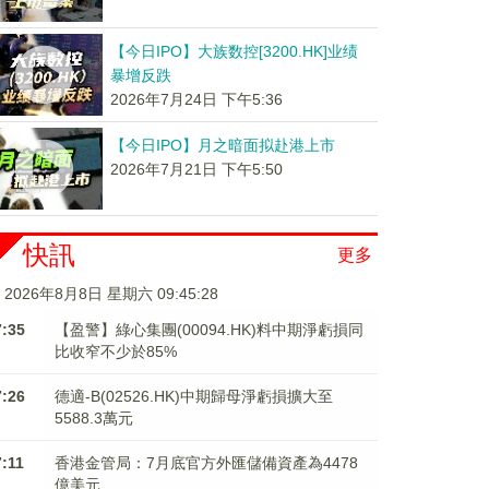
【今日IPO】大族数控[3200.HK]业绩
暴增反跌
2026年7月24日 下午5:36
【今日IPO】月之暗面拟赴港上市
2026年7月21日 下午5:50
快訊
更多
2026年8月8日 星期六 09:45:29
7:35
【盈警】綠心集團(00094.HK)料中期淨虧損同
比收窄不少於85%
7:26
德適-B(02526.HK)中期歸母淨虧損擴大至
5588.3萬元
7:11
香港金管局：7月底官方外匯儲備資產為4478
億美元