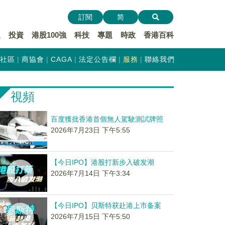
訂閱
简
遞
投資
港股100強
科技
專題
時政
香港百科
社區
商協會
CAGA
法定公告欄
服務
聯絡我們
視頻
百度獲批香港首個無人駕駛測試牌照
2026年7月23日 下午5:55
【今日IPO】港股打新步入破发潮
2026年7月14日 下午3:34
【今日IPO】贝斯特获赴港上市备案
2026年7月15日 下午5:50