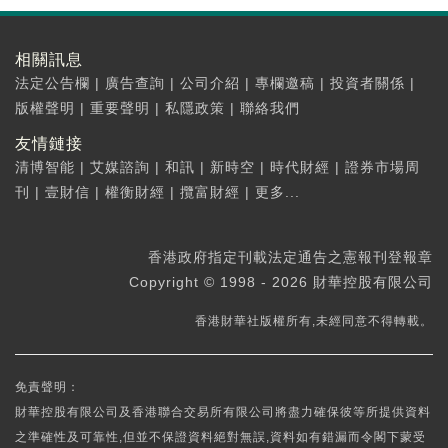
相關訊息
法定公告欄
|
廣告查詢
|
公司介紹
|
專欄邀稿
|
投資者關係
|
版權聲明
|
重要聲明
|
私隱政策
|
聯絡我們
友情鏈接
清博智能
|
艾媒諮詢
|
和訊
|
新時空
|
時代財經
|
證券市場周
刊
|
壹財信
|
權衡財經
|
攬富財經
|
更多...
香港政府指定刊載法定通告之憲報刊登報章
Copyright © 1998 - 2026 財華控股有限公司
香港財華社版權所有,未經同意不得轉載。
免責聲明：
財華控股有限公司及香港聯合交易所有限公司將盡力確保彼等所提供資料
之準確性及可靠性,但並不保證資料絕對無誤,資料如有錯漏而令閣下蒙受