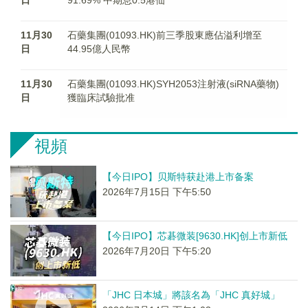
日
91.69% 中期息0.5港仙
11月30
石藥集團(01093.HK)前三季股東應佔溢利增至
日
44.95億人民幣
11月30
石藥集團(01093.HK)SYH2053注射液(siRNA藥物)
日
獲臨床試驗批准
視頻
【今日IPO】贝斯特获赴港上市备案
2026年7月15日 下午5:50
【今日IPO】芯碁微装[9630.HK]创上市新低
2026年7月20日 下午5:20
「JHC 日本城」將該名為「JHC 真好城」