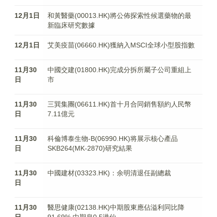
12月1日
和黃醫藥(00013.HK)將公佈探索性候選藥物的最
新臨床研究數據
12月1日
艾美疫苗(06660.HK)獲納入MSCI全球小型股指數
11月30
中國交建(01800.HK)完成分拆所屬子公司重組上
日
市​​​​​​​
11月30
三巽集團(06611.HK)首十月合同銷售額約人民幣
日
7.11億元
11月30
科倫博泰生物-B(06990.HK)将展示核心產品
日
SKB264(MK-2870)研究結果
11月30
中國建材(03323.HK)：余明清退任副總裁
日
11月30
醫思健康(02138.HK)中期股東應佔溢利同比降