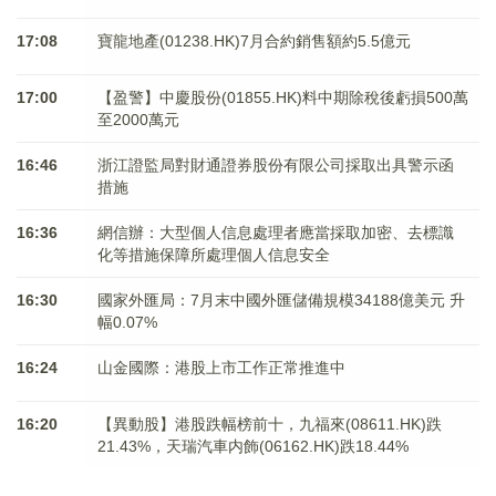
17:08
寶龍地產(01238.HK)7月合約銷售額約5.5億元
17:00
【盈警】中慶股份(01855.HK)料中期除稅後虧損500萬
至2000萬元
16:46
浙江證監局對財通證券股份有限公司採取出具警示函
措施
16:36
網信辦：大型個人信息處理者應當採取加密、去標識
化等措施保障所處理個人信息安全
16:30
國家外匯局：7月末中國外匯儲備規模34188億美元 升
幅0.07%
16:24
山金國際：港股上市工作正常推進中
16:20
【異動股】港股跌幅榜前十，九福來(08611.HK)跌
21.43%，天瑞汽車内飾(06162.HK)跌18.44%