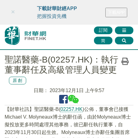
財華智庫網
FINTV
FINMETA
財華證券
媒體矩陣
下載財華財經APP
×
下載APP
智庫沙龍
聯絡我們
把握投資先機
訂閱
简
聖諾醫藥-B(02257.HK)：執行
董事辭任及高級管理人員變更
原創
日期：
2023年12月1日 上午9:57
【財華社訊】聖諾醫藥-B(
02257.HK
)公佈，董事會已接獲
Michael V. Molyneaux博士的辭任函，由於Molyneaux博士
擬投放更多時間處理其他事務，彼已辭任執行董事，自
2023年11月30日起生效。Molyneaux博士亦辭任集團首席