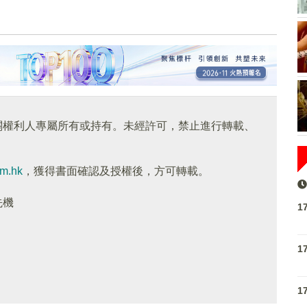
關權利人專屬所有或持有。未經許可，禁止進行轉載、
om.hk
，獲得書面確認及授權後，方可轉載。
先機
1
1
1