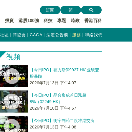
訂閱
简
遞
投資
港股100強
科技
專題
時政
香港百科
社區
商協會
CAGA
法定公告欄
服務
聯絡我們
視頻
【今日IPO】赛力斯[09927.HK]业绩变
脸暴跌
2026年7月13日 下午4:07
【今日IPO】晶合集成首日涨超
8%（02249.HK）
2026年7月10日 下午4:57
【今日IPO】明宇制药二度冲港交所
2026年7月13日 下午4:08