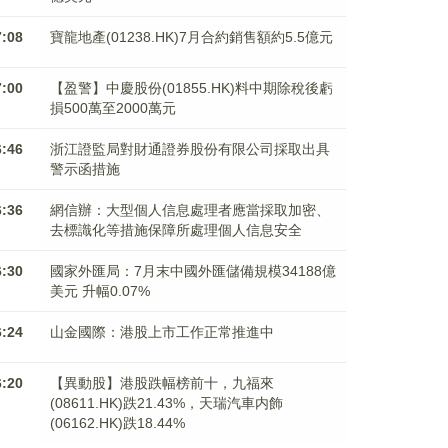
7:08
寶龍地產(01238.HK)7月合約銷售額約5.5億元
7:00
【盈警】中慶股份(01855.HK)料中期除稅後虧
損500萬至2000萬元
6:46
浙江證監局對財通證券股份有限公司採取出具
警示函措施
6:36
網信辦：大型個人信息處理者應當採取加密、
去標識化等措施保障所處理個人信息安全
6:30
國家外匯局：7月末中國外匯儲備規模34188億
美元 升幅0.07%
6:24
山金國際：港股上市工作正常推進中
6:20
【異動股】港股跌幅榜前十，九福來
(08611.HK)跌21.43%，天瑞汽車内飾
(06162.HK)跌18.44%