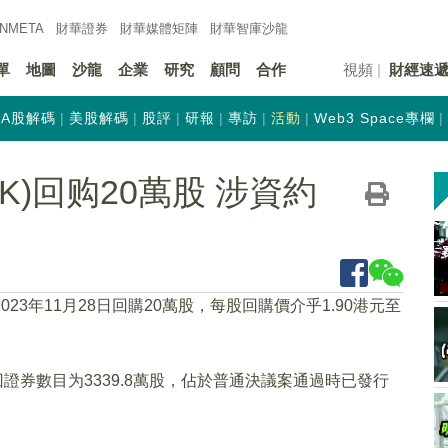
INMETA
財華證券
財華
媒體矩陣
財華
智庫沙龍
單
地圖
沙龍
企業
研究
顧問
合作
視頻
財經速
A股解碼
美股解碼
股評
研報
專訪
活動
Web3 Space專欄
HK)回购20萬股 涉資約
2023年11月28日回購20萬股，每股回購價介乎1.90港元至
證券數目为3339.8萬股，佔於普通決議案通過時已發行