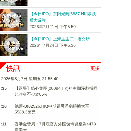
【今日IPO】东阳光药[6887.HK]暴跌
后大反弹
2026年7月21日 下午5:50
【今日IPO】上海生生二冲港交所
2026年7月24日 下午5:36
快訊
更多
2026年8月7日 星期五 21:55:40
7:35
【盈警】綠心集團(00094.HK)料中期淨虧損同
比收窄不少於85%
7:26
德適-B(02526.HK)中期歸母淨虧損擴大至
5588.3萬元
7:11
香港金管局：7月底官方外匯儲備資產為4478
億美元