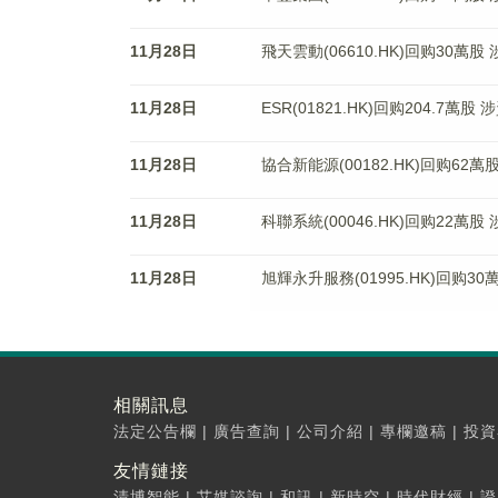
11月28日
飛天雲動(06610.HK)回购30萬股 
11月28日
ESR(01821.HK)回购204.7萬股 
11月28日
協合新能源(00182.HK)回购62萬
11月28日
科聯系統(00046.HK)回购22萬股 
11月28日
旭輝永升服務(01995.HK)回购30
相關訊息
法定公告欄
|
廣告查詢
|
公司介紹
|
專欄邀稿
|
投資
友情鏈接
清博智能
|
艾媒諮詢
|
和訊
|
新時空
|
時代財經
|
證