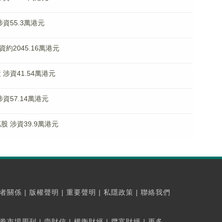
涉資55.3萬港元
涉資約2045.16萬港元
股 涉資41.54萬港元
涉資57.14萬港元
萬股 涉資39.9萬港元
者關係
|
版權聲明
|
重要聲明
|
私隱政策
|
聯絡我們
券市場周刊
|
壹財信
|
權衡財經
|
攬富財經
|
更多...