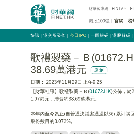
財華智庫網
FINTV
F
港股100強
官網
榜
快訊
港交所發佈
今日IPO
一圖解碼
港股解碼
歌禮製藥－Ｂ(01672.
38.69萬港元
原創
日期：
2023年11月29日 上午9:25
【財華社訊】歌禮製藥－Ｂ(
01672.HK
)公佈，於
1.97港元，涉資約38.69萬港元。
本年內至今為止(自普通決議案通過以來) 累计購回
股份數目的3.072%。