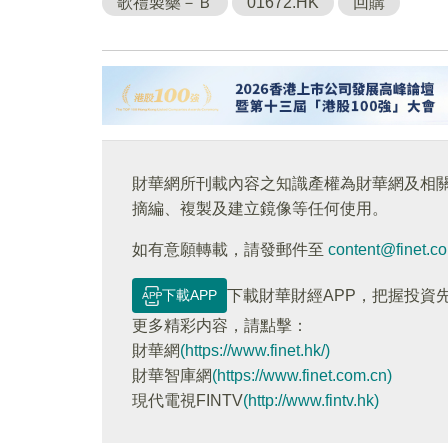
歌禮製藥－Ｂ
01672.HK
回購
財華網所刊載內容之知識產權為財華網及相
摘編、複製及建立鏡像等任何使用。
如有意願轉載，請發郵件至
content@finet.c
下載APP
下載財華財經APP，把握投資
更多精彩内容，請點擊：
財華網
(https://www.finet.hk/)
財華智庫網
(https://www.finet.com.cn)
現代電視FINTV
(http://www.fintv.hk)