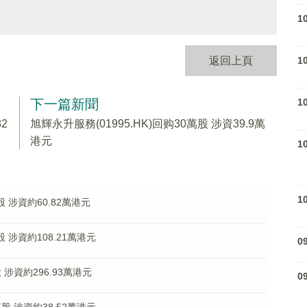
1
1
返回上頁
1
下一篇新聞
82
旭輝永升服務(01995.HK)回购30萬股 涉資39.9萬
港元
1
1
萬股 涉資約60.82萬港元
萬股 涉資約108.21萬港元
0
股 涉資約296.93萬港元
0