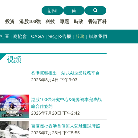
訂閱
简
遞
投資
港股100強
科技
專題
時政
香港百科
社區
商協會
CAGA
法定公告欄
服務
聯絡我們
視頻
香港寬頻推出一站式AI企業服務平台
2026年8月4日 下午3:03
港股100强研究中心&链界资本完成战
略合作签约
2026年7月20日 下午2:42
百度獲批香港首個無人駕駛測試牌照
2026年7月23日 下午5:55