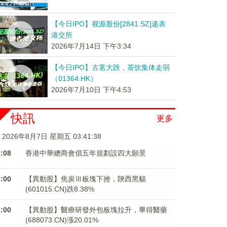
【今日IPO】视源股份[2841.SZ]递表
港交所
2026年7月14日 下午3:34
【今日IPO】古茗大跌，茶饮集体走弱
（01364.HK）
2026年7月10日 下午4:53
快訊
更多
2026年8月7日 星期五 03:41:38
1:08
香港中華總商會倡五年規劃設四大願景
1:00
【異動股】焦炭Ⅲ板塊下挫，陝西黑貓
(601015.CN)跌8.38%
1:00
【異動股】醫療研發外包板塊拉升，畢得醫藥
(688073.CN)漲20.01%