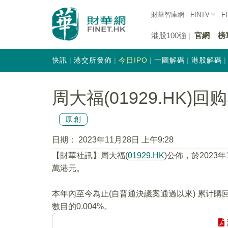
財華智庫網
FINTV
F
港股100強
官網
榜
快訊
港交所發佈
今日IPO
一圖解碼
港股解碼
周大福(01929.HK)回
原創
日期：
2023年11月28日 上午9:28
【財華社訊】周大福(
01929.HK
)公佈，於2023
萬港元。
本年內至今為止(自普通決議案通過以來) 累计購
數目的0.004%。