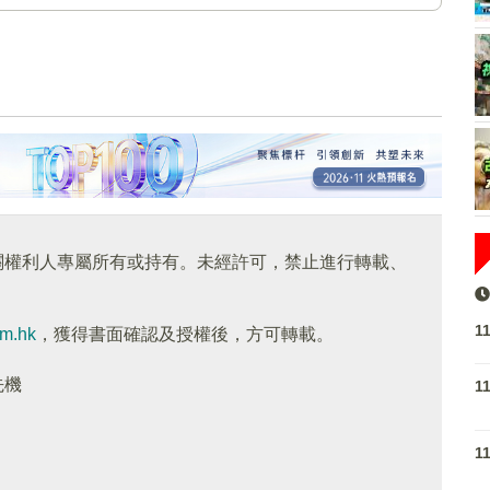
關權利人專屬所有或持有。未經許可，禁止進行轉載、
1
om.hk
，獲得書面確認及授權後，方可轉載。
先機
1
1