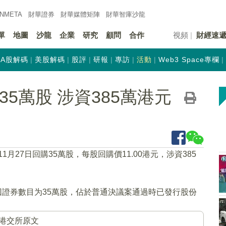
INMETA
財華證券
財華
媒體矩陣
財華
智庫沙龍
單
地圖
沙龍
企業
研究
顧問
合作
視頻
財經速
A股解碼
美股解碼
股評
研報
專訪
活動
Web3 Space專欄
购35萬股 涉資385萬港元
年11月27日回購35萬股，每股回購價11.00港元，涉資385
回證券數目为35萬股，佔於普通決議案通過時已發行股份
港交所原文