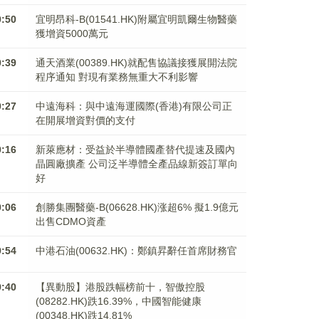
0:50
宜明昂科-B(01541.HK)附屬宜明凱爾生物醫藥
獲增資5000萬元
0:39
通天酒業(00389.HK)就配售協議接獲展開法院
程序通知 對現有業務無重大不利影響
0:27
中遠海科：與中遠海運國際(香港)有限公司正
在開展增資對價的支付
0:16
新萊應材：受益於半導體國產替代提速及國內
晶圓廠擴產 公司泛半導體全產品線新簽訂單向
好
0:06
創勝集團醫藥-B(06628.HK)涨超6% 擬1.9億元
出售CDMO資產
9:54
中港石油(00632.HK)：鄭鎮昇辭任首席財務官
9:40
【異動股】港股跌幅榜前十，智傲控股
(08282.HK)跌16.39%，中國智能健康
(00348.HK)跌14.81%