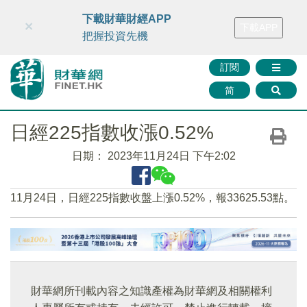
財華智庫網
FINTV
FINMETA
財華證券
媒體矩陣
下載財華財經APP
×
下載APP
智庫沙龍
聯絡我們
把握投資先機
訂閱
简
日經225指數收漲0.52%
日期：
2023年11月24日 下午2:02
11月24日，日經225指數收盤上漲0.52%，報33625.53點。
財華網所刊載內容之知識產權為財華網及相關權利