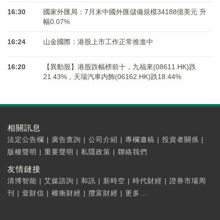
16:30
國家外匯局：7月末中國外匯儲備規模34188億美元 升
幅0.07%
16:24
山金國際：港股上市工作正常推進中
16:20
【異動股】港股跌幅榜前十，九福來(08611.HK)跌
21.43%，天瑞汽車内飾(06162.HK)跌18.44%
相關訊息
法定公告欄
|
廣告查詢
|
公司介紹
|
專欄邀稿
|
投資者關係
|
版權聲明
|
重要聲明
|
私隱政策
|
聯絡我們
友情鏈接
清博智能
|
艾媒諮詢
|
和訊
|
新時空
|
時代財經
|
證券市場周
刊
|
壹財信
|
權衡財經
|
攬富財經
|
更多...