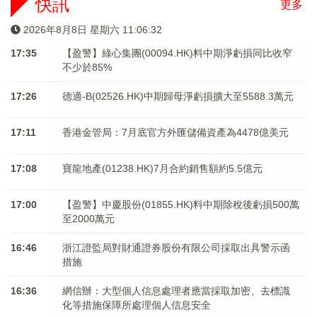
快訊
更多
2026年8月8日 星期六 11:06:33
17:35
【盈警】綠心集團(00094.HK)料中期淨虧損同比收窄
不少於85%
17:26
德適-B(02526.HK)中期歸母淨虧損擴大至5588.3萬元
17:11
香港金管局：7月底官方外匯儲備資產為4478億美元
17:08
寶龍地產(01238.HK)7月合約銷售額約5.5億元
17:00
【盈警】中慶股份(01855.HK)料中期除稅後虧損500萬
至2000萬元
16:46
浙江證監局對財通證券股份有限公司採取出具警示函
措施
16:36
網信辦：大型個人信息處理者應當採取加密、去標識
化等措施保障所處理個人信息安全