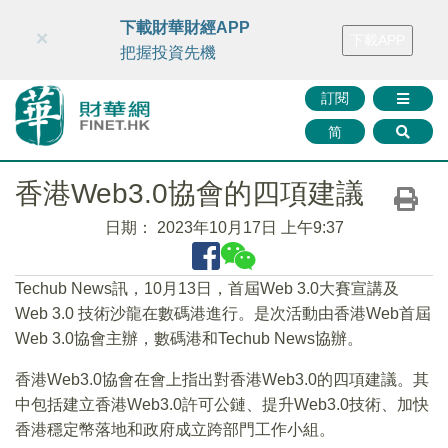
財華智庫網
FINTV
FINMETA
財華證券
媒體矩陣
下載財華財經APP
×
下載APP
智庫沙龍
聯絡我們
把握投資先機
訂閱
简
香港Web3.0協會的四項建議
日期：
2023年10月17日 上午9:37
Techub News訊，10月13日，首屆Web 3.0大賽宣講及
Web 3.0 技術沙龍在數碼港進行。是次活動由香港Web首屆
Web 3.0協會主辦，數碼港和Techub News協辦。
香港Web3.0協會在會上指出對香港Web3.0的四項建議。其
中包括建立香港Web3.0許可公鏈、提升Web3.0技術、加快
香港穩定幣落地和政府成立跨部門工作小組。