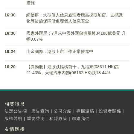
措施
16:36
網信辦：大型個人信息處理者應當採取加密、去標識
化等措施保障所處理個人信息安全
16:30
國家外匯局：7月末中國外匯儲備規模34188億美元 升
幅0.07%
16:24
山金國際：港股上市工作正常推進中
16:20
【異動股】港股跌幅榜前十，九福來(08611.HK)跌
21.43%，天瑞汽車内飾(06162.HK)跌18.44%
相關訊息
法定公告欄
|
廣告查詢
|
公司介紹
|
專欄邀稿
|
投資者關係
|
版權聲明
|
重要聲明
|
私隱政策
|
聯絡我們
友情鏈接