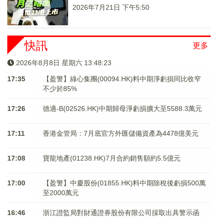
2026年7月21日 下午5:50
快訊
更多
2026年8月8日 星期六 13:48:23
17:35
【盈警】綠心集團(00094.HK)料中期淨虧損同比收窄
不少於85%
17:26
德適-B(02526.HK)中期歸母淨虧損擴大至5588.3萬元
17:11
香港金管局：7月底官方外匯儲備資產為4478億美元
17:08
寶龍地產(01238.HK)7月合約銷售額約5.5億元
17:00
【盈警】中慶股份(01855.HK)料中期除稅後虧損500萬
至2000萬元
16:46
浙江證監局對財通證券股份有限公司採取出具警示函