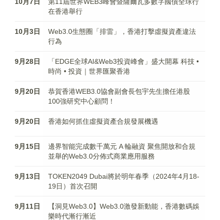
10月7日
第11屆世界WEB3峰會暨薩爾瓦多數字國債全球行
在香港舉行
10月3日
Web3.0生態圈「排雷」，香港打擊虛擬資產違法
行為
9月28日
「EDGE全球AI&Web3投資峰會」盛大開幕 科技 •
時尚 • 投資｜世界匯聚香港
9月20日
恭賀香港WEB3.0協會副會長包宇先生擔任港股
100強研究中心顧問！
9月20日
香港如何抓住虛擬資產合規發展機遇
9月15日
邊界智能完成數千萬元 A 輪融資 聚焦開放和合規
並舉的Web3.0分佈式商業應用服務
9月13日
TOKEN2049 Dubai將於明年春季（2024年4月18-
19日）首次召開
9月11日
【洞見Web3.0】Web3.0激發新動能，香港數碼娛
樂時代漸行漸近