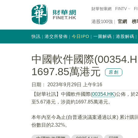
財華智庫網
FINTV
F
港股100強
官網
榜
快訊
港交所發佈
今日IPO
一圖解碼
港股解碼
中國軟件國際(00354.
1697.85萬港元
原創
日期：
2023年9月29日 上午9:16
【財華社訊】中國軟件國際(
00354.HK
)公佈，於2
至5.67港元，涉資約1697.85萬港元。
本年內至今為止(自普通決議案通過以來) 累计購
份數目的2.32%。