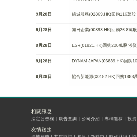
9月28日
綠城服務(02869.HK)回购116萬股
9月28日
旭日企業(00393.HK)回购26.8萬
9月28日
ESR(01821.HK)回购200萬股 涉
9月28日
DYNAM JAPAN(06889.HK)回
9月28日
協合新能源(00182.HK)回购1888
相關訊息
法定公告欄
|
廣告查詢
|
公司介紹
|
專欄邀稿
|
投資
友情鏈接
清博智能
|
艾媒諮詢
|
和訊
|
新時空
|
時代財經
|
證