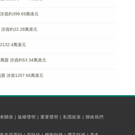
 涉資約398.69萬港元
股 涉資約22.28萬港元
資2132.4萬港元
购10萬股 涉資約53.34萬港元
萬股 涉資1207.66萬港元
者關係
|
版權聲明
|
重要聲明
|
私隱政策
|
聯絡我們
券市場周刊
|
壹財信
|
權衡財經
|
攬富財經
|
更多...