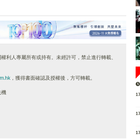
關權利人專屬所有或持有。未經許可，禁止進行轉載、
om.hk
，獲得書面確認及授權後，方可轉載。
先機
1
1
1