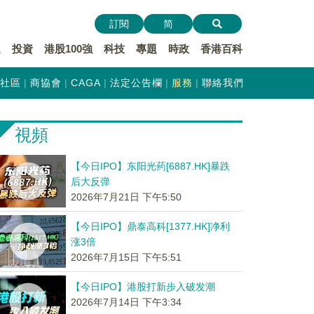
訂閱
简
遞
投資
港股100強
科技
專題
時政
香港百科
社區
商協會
CAGA
法定公告欄
服務
聯絡我們
視頻
【今日IPO】东阳光药[6887.HK]暴跌
后大反弹
2026年7月21日 下午5:50
【今日IPO】鼎泰高科[1377.HK]净利
涨3倍
2026年7月15日 下午5:51
【今日IPO】港股打新步入破发潮
2026年7月14日 下午3:34