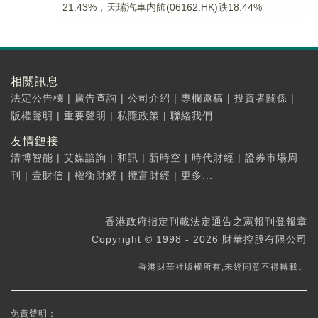
21.43%，天瑞汽車内飾(06162.HK)跌18.44%
相關訊息
法定公告欄
|
廣告查詢
|
公司介紹
|
專欄邀稿
|
投資者關係
|
版權聲明
|
重要聲明
|
私隱政策
|
聯絡我們
友情鏈接
清博智能
|
艾媒諮詢
|
和訊
|
新時空
|
時代財經
|
證券市場周
刊
|
壹財信
|
權衡財經
|
攬富財經
|
更多...
香港政府指定刊載法定通告之憲報刊登報章
Copyright © 1998 - 2026 財華控股有限公司
香港財華社版權所有,未經同意不得轉載。
免責聲明：