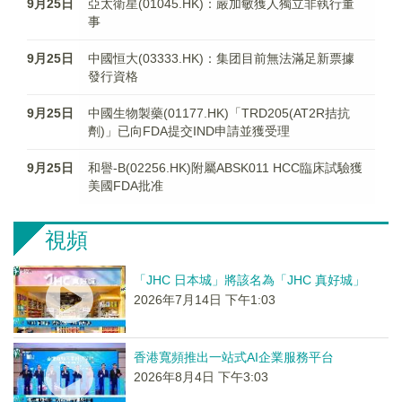
9月25日
亞太衛星(01045.HK)：嚴加敏獲人獨立非執行董
事
9月25日
中國恒大(03333.HK)：集团目前無法滿足新票據
發行資格
9月25日
中國生物製藥(01177.HK)「TRD205(AT2R拮抗
劑)」已向FDA提交IND申請並獲受理
9月25日
和譽-B(02256.HK)附屬ABSK011 HCC臨床試驗獲
美國FDA批准
視頻
「JHC 日本城」將該名為「JHC 真好城」
2026年7月14日 下午1:03
香港寬頻推出一站式AI企業服務平台
2026年8月4日 下午3:03