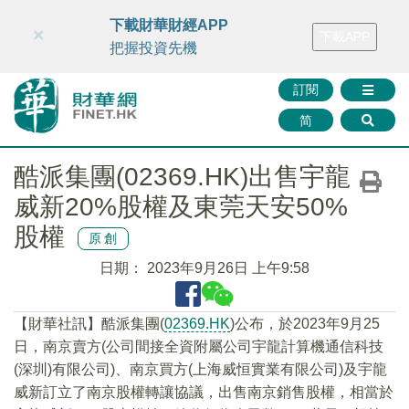
財華智庫網
FINTV
FINMETA
財華證券
媒體矩陣
下載財華財經APP
×
下載APP
智庫沙龍
聯絡我們
把握投資先機
訂閱
简
酷派集團(02369.HK)出售宇龍
威新20%股權及東莞天安50%
股權
原創
日期：
2023年9月26日 上午9:58
【財華社訊】酷派集團(
02369.HK
)公布，於2023年9月25
日，南京賣方(公司間接全資附屬公司宇龍計算機通信科技
(深圳)有限公司)、南京買方(上海威恒實業有限公司)及宇龍
威新訂立了南京股權轉讓協議，出售南京銷售股權，相當於