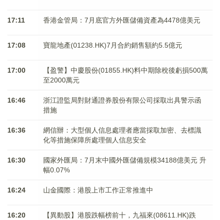
17:11
香港金管局：7月底官方外匯儲備資產為4478億美元
17:08
寶龍地產(01238.HK)7月合約銷售額約5.5億元
17:00
【盈警】中慶股份(01855.HK)料中期除稅後虧損500萬
至2000萬元
16:46
浙江證監局對財通證券股份有限公司採取出具警示函
措施
16:36
網信辦：大型個人信息處理者應當採取加密、去標識
化等措施保障所處理個人信息安全
16:30
國家外匯局：7月末中國外匯儲備規模34188億美元 升
幅0.07%
16:24
山金國際：港股上市工作正常推進中
16:20
【異動股】港股跌幅榜前十，九福來(08611.HK)跌