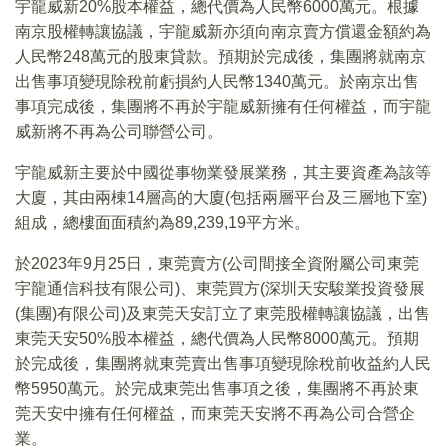
宇龍威新20%股本權益，總代價為人民幣6000萬元。根據
南京股權轉讓協議，宇龍威新亦須向南京賣方償還金額約為
人民幣248萬元的股東貸款。預期於完成後，集團將就南京
出售事項變現除稅前虧損約人民幣1340萬元。於南京出售
事項完成後，集團將不再於宇龍威新擁有任何權益，而宇龍
威新將不再為公司聯營公司。
宇龍威新主要於中國從事物業發展業務，其主要資產為該等
大廈，其由兩棟14層高的大廈(包括兩層平台及三層地下室)
組成，總樓面面積約為89,239,19平方米。
於2023年9月25日，東莞賣方(公司間接全資附屬公司東莞
宇龍通信科技有限公司)、東莞買方(深圳天安駿業投資發展
(集團)有限公司)及東莞天安訂立了東莞股權轉讓協議，出售
東莞天安50%股本權益，總代價為人民幣8000萬元。預期
於完成後，集團將就東莞賣出售事項變現除稅前收益約人民
幣5950萬元。於完成東莞出售事項之後，集團將不再於東
莞天安中擁有任何權益，而東莞天安將不再為公司合營企
業。