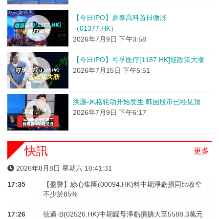
【今日IPO】鼎泰高科首日微涨
（01377.HK）
2026年7月9日 下午3:58
【今日IPO】可孚医疗[1187.HK]迎政策大涨
2026年7月15日 下午5:51
洪灏-风格轮动开始发生 韩国股市已经见顶
2026年7月9日 下午6:17
快訊
更多
2026年8月8日 星期六 10:41:31
17:35
【盈警】綠心集團(00094.HK)料中期淨虧損同比收窄
不少於85%
17:26
德適-B(02526.HK)中期歸母淨虧損擴大至5588.3萬元