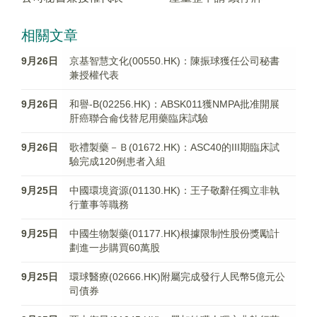
相關文章
9月26日
京基智慧文化(00550.HK)：陳振球獲任公司秘書
兼授權代表
9月26日
和譽-B(02256.HK)：ABSK011獲NMPA批准開展
肝癌聯合侖伐替尼用藥臨床試驗
9月26日
歌禮製藥－Ｂ(01672.HK)：ASC40的III期臨床試
驗完成120例患者入組
9月25日
中國環境資源(01130.HK)：王子敬辭任獨立非執
行董事等職務
9月25日
中國生物製藥(01177.HK)根據限制性股份獎勵計
劃進一步購買60萬股
9月25日
環球醫療(02666.HK)附屬完成發行人民幣5億元公
司債券