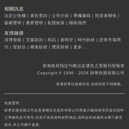
相關訊息
法定公告欄
|
廣告查詢
|
公司介紹
|
專欄邀稿
|
投資者關係
|
版權聲明
|
重要聲明
|
私隱政策
|
聯絡我們
友情鏈接
清博智能
|
艾媒諮詢
|
和訊
|
新時空
|
時代財經
|
證券市場周
刊
|
壹財信
|
權衡財經
|
攬富財經
|
更多...
香港政府指定刊載法定通告之憲報刊登報章
Copyright © 1998 - 2026 財華控股有限公司
香港財華社版權所有,未經同意不得轉載。
免責聲明：
財華控股有限公司及香港聯合交易所有限公司將盡力確保彼等所提供資料
之準確性及可靠性,但並不保證資料絕對無誤,資料如有錯漏而令閣下蒙受
損失,本公司概不負責。