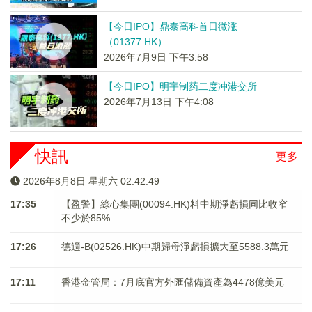
【今日IPO】鼎泰高科首日微涨
（01377.HK）
2026年7月9日 下午3:58
【今日IPO】明宇制药二度冲港交所
2026年7月13日 下午4:08
快訊
更多
2026年8月8日 星期六 02:42:49
17:35
【盈警】綠心集團(00094.HK)料中期淨虧損同比收窄
不少於85%
17:26
德適-B(02526.HK)中期歸母淨虧損擴大至5588.3萬元
17:11
香港金管局：7月底官方外匯儲備資產為4478億美元