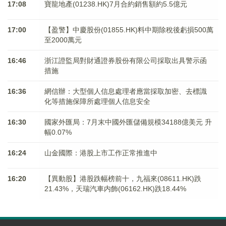
17:08
寶龍地產(01238.HK)7月合約銷售額約5.5億元
17:00
【盈警】中慶股份(01855.HK)料中期除稅後虧損500萬
至2000萬元
16:46
浙江證監局對財通證券股份有限公司採取出具警示函
措施
16:36
網信辦：大型個人信息處理者應當採取加密、去標識
化等措施保障所處理個人信息安全
16:30
國家外匯局：7月末中國外匯儲備規模34188億美元 升
幅0.07%
16:24
山金國際：港股上市工作正常推進中
16:20
【異動股】港股跌幅榜前十，九福來(08611.HK)跌
21.43%，天瑞汽車内飾(06162.HK)跌18.44%