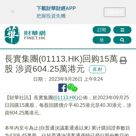
財華智庫網
FINTV
FINMETA
財華證券
媒體矩陣
下載財華財經APP
×
下載APP
智庫沙龍
聯絡我們
把握投資先機
訂閱
简
長實集團(01113.HK)回购15萬
股 涉資604.25萬港元
原創
日期：
2023年9月26日 上午9:24
【財華社訊】長實集團(
01113.HK
)公佈，於2023年09月25
日回購15萬股，每股回購價介乎40.25港元至40.30港元，涉
資604.25萬港元。
本年內至今為止(自普通決議案通過以來) 累计購回證券數目
为4206.45萬股，佔於普通決議案通過時已發行股份數目的