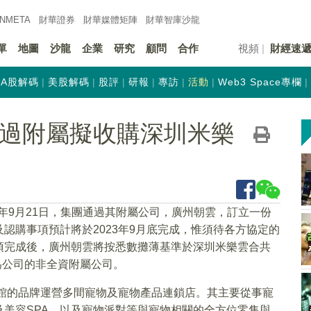
INMETA
財華證券
財華
媒體矩陣
財華
智庫沙龍
單
地圖
沙龍
企業
研究
顧問
合作
視頻
財經速
A股解碼
美股解碼
股評
研報
專訪
活動
Web3 Space專欄
K)通過附屬擬收購深圳米樂
23年9月21日，集團通過其附屬公司，廣州朝雲，訂立一份
認購事項預計將於2023年9月底完成，惟須待各方協定的
項完成後，廣州朝雲將按悉數攤薄基準於深圳米樂雲合共
為公司的非全資附屬公司。
活館的品牌運營多間寵物及寵物產品連鎖店。其主要從事寵
美容SPA，以及寵物派對等與寵物相關的全方位零售與