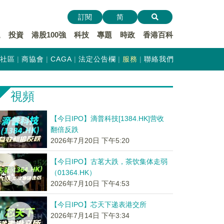
訂閱
简
遞
投資
港股100強
科技
專題
時政
香港百科
社區
商協會
CAGA
法定公告欄
服務
聯絡我們
視頻
【今日IPO】滴普科技[1384.HK]营收
翻倍反跌
2026年7月20日 下午5:20
【今日IPO】古茗大跌，茶饮集体走弱
（01364.HK）
2026年7月10日 下午4:53
【今日IPO】芯天下递表港交所
2026年7月14日 下午3:34