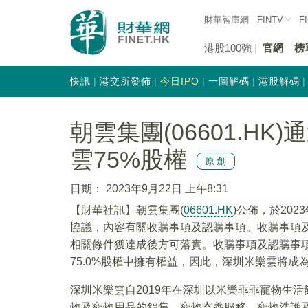
財華智庫網
FINTV
F
港股100強
官網
榜
快訊
港交所發佈
今日IPO
一圖解碼
港股解碼
朝雲集團(06601.H
雲75%股權
原創
日期：
2023年9月22日 上午8:31
【財華社訊】朝雲集團(
06601.HK
)公佈，於20
協議，內容有關收購事項及認購事項。收購事項及
相關條件獲達成後方可落實。收購事項及認購事
75.0%股權中擁有權益，因此，深圳米樂雲將成
深圳米樂雲自2019年在深圳以米樂乖乖寵物生
物及寵物用品的銷售、寵物寄養服務、寵物洗護及