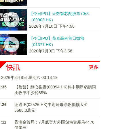
【今日IPO】天数智芯配股筹70亿
（09903.HK）
2026年7月10日 下午4:58
【今日IPO】鼎泰高科首日微涨
（01377.HK）
2026年7月9日 下午3:58
快訊
更多
2026年8月8日 星期六 03:13:19
7:35
【盈警】綠心集團(00094.HK)料中期淨虧損同
比收窄不少於85%
7:26
德適-B(02526.HK)中期歸母淨虧損擴大至
5588.3萬元
7:11
香港金管局：7月底官方外匯儲備資產為4478
億美元