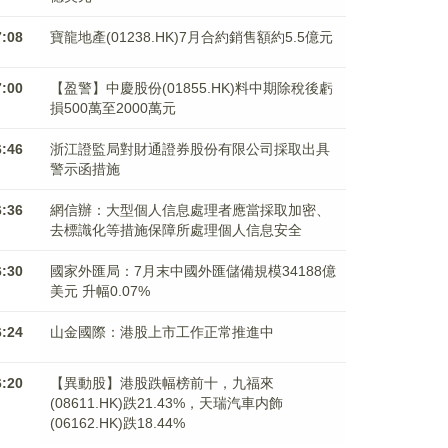
7:08
寶龍地產(01238.HK)7月合約銷售額約5.5億元
7:00
【盈警】中慶股份(01855.HK)料中期除稅後虧
損500萬至2000萬元
6:46
浙江證監局對財通證券股份有限公司採取出具
警示函措施
6:36
網信辦：大型個人信息處理者應當採取加密、
去標識化等措施保障所處理個人信息安全
6:30
國家外匯局：7月末中國外匯儲備規模34188億
美元 升幅0.07%
6:24
山金國際：港股上市工作正常推進中
6:20
【異動股】港股跌幅榜前十，九福來
(08611.HK)跌21.43%，天瑞汽車内飾
(06162.HK)跌18.44%