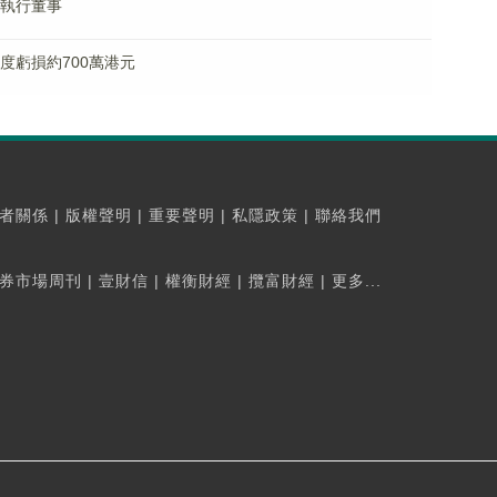
非執行董事
年度虧損約700萬港元
者關係
|
版權聲明
|
重要聲明
|
私隱政策
|
聯絡我們
券市場周刊
|
壹財信
|
權衡財經
|
攬富財經
|
更多...