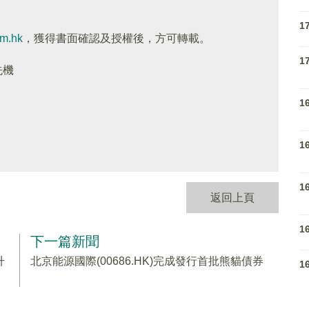
1
om.hk
，獲得書面確認及授權後，方可轉載。
1
先機
1
1
1
返回上頁
1
下一篇新聞
升
北京能源國際(00686.HK)完成發行首批熊貓債券
1