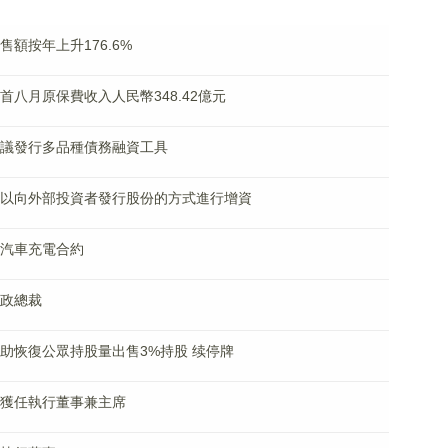
銷售額按年上升176.6%
財險首八月原保費收入人民幣348.42億元
冊及建議發行多品種債務融資工具
養老擬以向外部投資者發行股份的方式進行增資
電動汽車充電合約
行政總裁
為協助恢復公眾持股量出售3%持股 续停牌
許晉瑛獲任執行董事兼主席