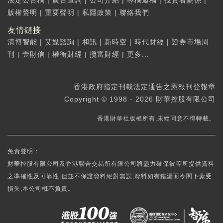
法定公告欄
|
廣告查詢
|
公司介紹
|
專欄邀稿
|
投資者關係
|
版權聲明
|
重要聲明
|
私隱政策
|
聯絡我們
友情鏈接
清博智能
|
艾媒諮詢
|
和訊
|
新時空
|
時代財經
|
證券市場周
刊
|
壹財信
|
權衡財經
|
攬富財經
|
更多...
香港政府指定刊載法定通告之憲報刊登報章
Copyright © 1998 - 2026 財華控股有限公司
香港財華社版權所有,未經同意不得轉載。
免責聲明：
財華控股有限公司及香港聯合交易所有限公司將盡力確保彼等所提供資料
之準確性及可靠性,但並不保證資料絕對無誤,資料如有錯漏而令閣下蒙受
損失,本公司概不負責。