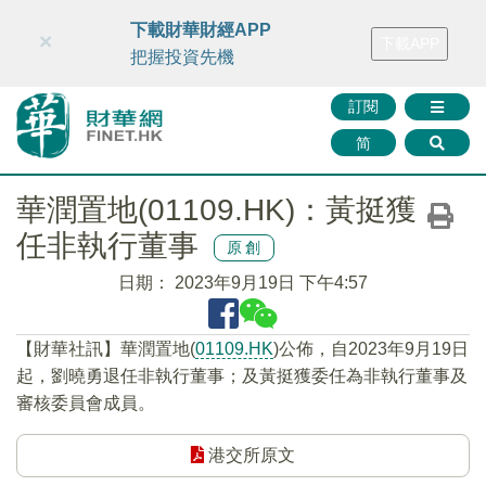
財華智庫網
FINTV
FINMETA
財華證券
媒體矩陣
下載財華財經APP
×
下載APP
智庫沙龍
聯絡我們
把握投資先機
訂閱
简
華潤置地(01109.HK)：黃挺獲
任非執行董事
原創
日期：
2023年9月19日 下午4:57
【財華社訊】華潤置地(
01109.HK
)公佈，自2023年9月19日
起，劉曉勇退任非執行董事；及黃挺獲委任為非執行董事及
審核委員會成員。
港交所原文