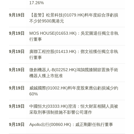
17.26%
9月19日
【盈警】松景科技(01079.HK)料年度綜合淨虧損
不少於9500萬港元
9月19日
MOS HOUSE(01653.HK)：吳宏圖退任獨立非執
行董事
9月19日
廣聯工程控股(01413.HK)：鄧文祖獲任獨立非執
行董事
9月19日
微創機器人-B(02252.HK)鴻鵠髖膝關節置換手術
機器人獲上市批准
9月19日
威鋮國際(01002.HK)料年度股東應佔虧損減少約
60%
9月19日
中國恒大(03333.HK)澄清：恒大财富相關人員被
采取刑事强制措施不影響公司運作
9月19日
Apollo出行(00860.HK)：戚正剛辭任執行董事