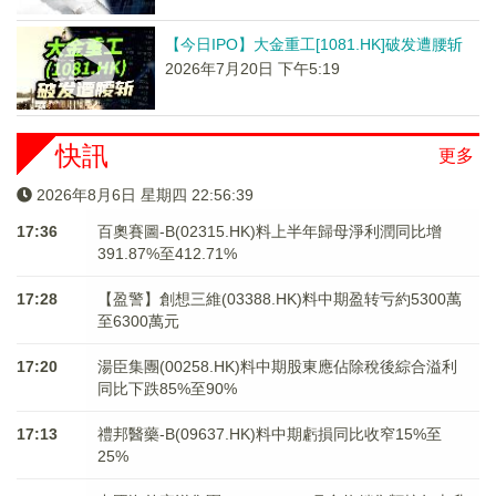
【今日IPO】大金重工[1081.HK]破发遭腰斩
2026年7月20日 下午5:19
快訊
更多
2026年8月6日 星期四 22:56:39
17:36
百奧賽圖-B(02315.HK)料上半年歸母淨利潤同比增
391.87%至412.71%
17:28
【盈警】創想三維(03388.HK)料中期盈转亏約5300萬
至6300萬元
17:20
湯臣集團(00258.HK)料中期股東應佔除稅後綜合溢利
同比下跌85%至90%
17:13
禮邦醫藥-B(09637.HK)料中期虧損同比收窄15%至
25%