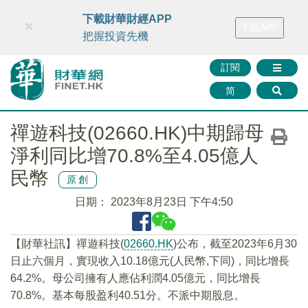
財華智庫網
FINTV
FINMETA
財華證券
媒體矩陣
下載財華財經APP
×
下載APP
智庫沙龍
聯絡我們
把握投資先機
訂閱
简
禪遊科技(02660.HK)中期歸母
淨利同比增70.8%至4.05億人
民幣
原創
日期：
2023年8月23日 下午4:50
【財華社訊】禪遊科技(
02660.HK
)公布，截至2023年6月30
日止六個月，實現收入10.18億元(人民幣,下同)，同比增長
64.2%。母公司擁有人應佔利潤4.05億元，同比增長
70.8%。基本每股盈利40.51分。不派中期股息。