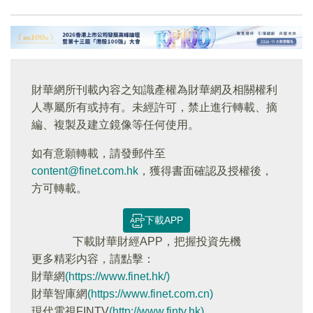
財華網所刊載內容之知識產權為財華網及相關權利
人專屬所有或持有。未經許可，禁止進行轉載、摘
編、複製及建立鏡像等任何使用。
如有意願轉載，請發郵件至
content@finet.com.hk
，獲得書面確認及授權後，
方可轉載。
下載APP
下載財華財經APP，把握投資先機
更多精彩内容，請點擊：
財華網
(https://www.finet.hk/)
財華智庫網
(https://www.finet.com.cn)
現代電視FINTV
(http://www.fintv.hk)