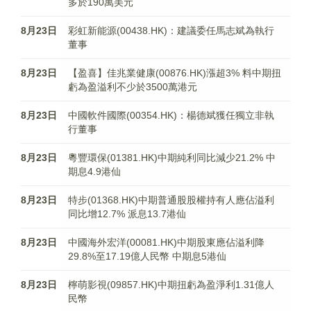
多於190萬美元
8月23日
彩虹新能源(00438.HK)：建議委任馬志斌為執行
董事
8月23日
【盈喜】佳兆業健康(00876.HK)漲超3% 料中期扭
虧為盈溢利不少於3500萬港元
8月23日
中國軟件國際(00354.HK)：楊德斌獲任獨立非執
行董事
8月23日
粵豐環保(01381.HK)中期純利同比減少21.2% 中
期息4.9港仙
8月23日
特步(01368.HK)中期普通股股權持有人應佔溢利
同比增12.7% 派息13.7港仙
8月23日
中國海外宏洋(00081.HK)中期股東應佔溢利降
29.8%至17.19億人民幣 中期息5港仙
8月23日
檸萌影視(09857.HK)中期扭虧為盈淨利1.31億人
民幣