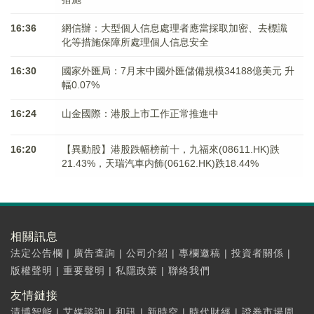
16:36
網信辦：大型個人信息處理者應當採取加密、去標識
化等措施保障所處理個人信息安全
16:30
國家外匯局：7月末中國外匯儲備規模34188億美元 升
幅0.07%
16:24
山金國際：港股上市工作正常推進中
16:20
【異動股】港股跌幅榜前十，九福來(08611.HK)跌
21.43%，天瑞汽車内飾(06162.HK)跌18.44%
相關訊息
法定公告欄
|
廣告查詢
|
公司介紹
|
專欄邀稿
|
投資者關係
|
版權聲明
|
重要聲明
|
私隱政策
|
聯絡我們
友情鏈接
清博智能
|
艾媒諮詢
|
和訊
|
新時空
|
時代財經
|
證券市場周