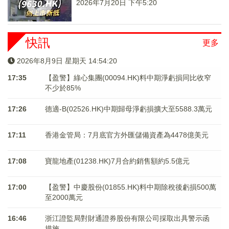
2026年7月20日 下午5:20
快訊
更多
2026年8月9日 星期天 14:54:20
17:35
【盈警】綠心集團(00094.HK)料中期淨虧損同比收窄
不少於85%
17:26
德適-B(02526.HK)中期歸母淨虧損擴大至5588.3萬元
17:11
香港金管局：7月底官方外匯儲備資產為4478億美元
17:08
寶龍地產(01238.HK)7月合約銷售額約5.5億元
17:00
【盈警】中慶股份(01855.HK)料中期除稅後虧損500萬
至2000萬元
16:46
浙江證監局對財通證券股份有限公司採取出具警示函
措施