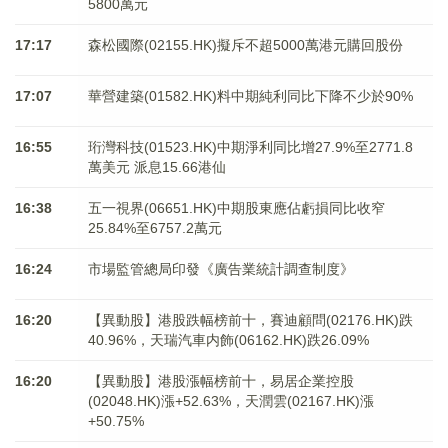
5800萬元
17:17
森松國際(02155.HK)擬斥不超5000萬港元購回股份
17:07
華營建築(01582.HK)料中期純利同比下降不少於90%
16:55
珩灣科技(01523.HK)中期淨利同比增27.9%至2771.8
萬美元 派息15.66港仙
16:38
五一視界(06651.HK)中期股東應佔虧損同比收窄
25.84%至6757.2萬元
16:24
市場監管總局印發《廣告業統計調查制度》
16:20
【異動股】港股跌幅榜前十，賽迪顧問(02176.HK)跌
40.96%，天瑞汽車内飾(06162.HK)跌26.09%
16:20
【異動股】港股漲幅榜前十，易居企業控股
(02048.HK)漲+52.63%，天潤雲(02167.HK)漲
+50.75%