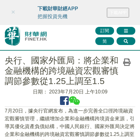
財華智庫網
FINTV
FINMETA
財華證券
媒體矩陣
下載財華財經APP
×
下載APP
智庫沙龍
聯絡我們
把握投資先機
訂閱
简
央行、國家外匯局：將企業和
金融機構的跨境融資宏觀審慎
調節參數從1.25上調至1.5
日期：
2023年7月20日 上午10:09
7月20日，據央行官網发布，為進一步完善全口徑跨境融資
宏觀審慎管理，繼續增加企業和金融機構跨境資金來源，引
導其優化資產負債結構，中國人民銀行、國家外匯局決定將
企業和金融機構的跨境融資宏觀審慎調節參數從1.25上調至