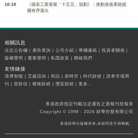
16:18
《煤炭工業發展「十五五」規劃》：推動落後產能煤
礦有序退出
相關訊息
法定公告欄
|
廣告查詢
|
公司介紹
|
專欄邀稿
|
投資者關係
|
版權聲明
|
重要聲明
|
私隱政策
|
聯絡我們
友情鏈接
清博智能
|
艾媒諮詢
|
和訊
|
新時空
|
時代財經
|
證券市場周
刊
|
壹財信
|
權衡財經
|
攬富財經
|
更多...
香港政府指定刊載法定通告之憲報刊登報章
Copyright © 1998 - 2026 財華控股有限公司
香港財華社版權所有,未經同意不得轉載。