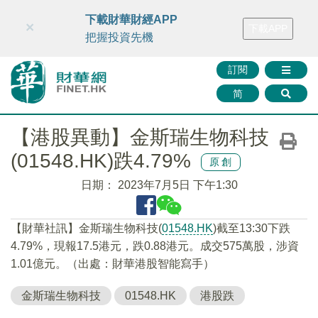
財華智庫網
FINTV
FINMETA
財華證券
媒體矩陣
下載財華財經APP
×
下載APP
智庫沙龍
聯絡我們
把握投資先機
訂閱
简
【港股異動】金斯瑞生物科技
(01548.HK)跌4.79%
原創
日期：
2023年7月5日 下午1:30
【財華社訊】金斯瑞生物科技(
01548.HK
)截至13:30下跌
4.79%，現報17.5港元，跌0.88港元。成交575萬股，涉資
1.01億元。（出處：財華港股智能寫手）
金斯瑞生物科技
01548.HK
港股跌