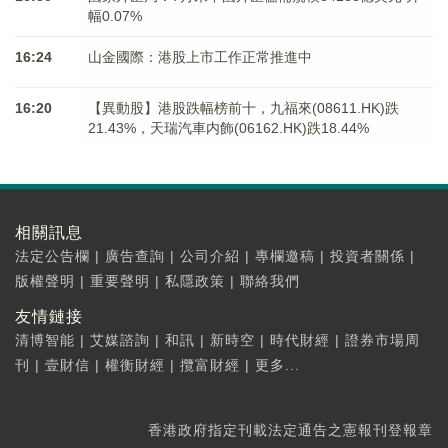
幅0.07%
16:24
山金國際：港股上市工作正常推進中
16:20
【異動股】港股跌幅榜前十，九福來(08611.HK)跌
21.43%，天瑞汽車内飾(06162.HK)跌18.44%
相關訊息
法定公告欄
|
廣告查詢
|
公司介紹
|
專欄邀稿
|
投資者關係
|
版權聲明
|
重要聲明
|
私隱政策
|
聯絡我們
友情鏈接
清博智能
|
艾媒諮詢
|
和訊
|
新時空
|
時代財經
|
證券市場周
刊
|
壹財信
|
權衡財經
|
攬富財經
|
更多...
香港政府指定刊載法定通告之憲報刊登報章