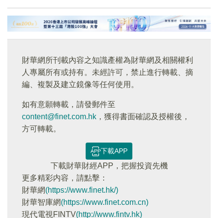
財華網所刊載內容之知識產權為財華網及相關權利
人專屬所有或持有。未經許可，禁止進行轉載、摘
編、複製及建立鏡像等任何使用。
如有意願轉載，請發郵件至
content@finet.com.hk
，獲得書面確認及授權後，
方可轉載。
下載APP
下載財華財經APP，把握投資先機
更多精彩内容，請點擊：
財華網
(https://www.finet.hk/)
財華智庫網
(https://www.finet.com.cn)
現代電視FINTV
(http://www.fintv.hk)