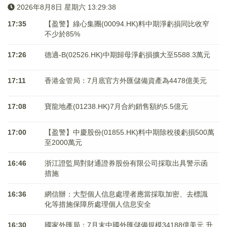
2026年8月8日 星期六 13:29:39
17:35
【盈警】綠心集團(00094.HK)料中期淨虧損同比收窄
不少於85%
17:26
德適-B(02526.HK)中期歸母淨虧損擴大至5588.3萬元
17:11
香港金管局：7月底官方外匯儲備資產為4478億美元
17:08
寶龍地產(01238.HK)7月合約銷售額約5.5億元
17:00
【盈警】中慶股份(01855.HK)料中期除稅後虧損500萬
至2000萬元
16:46
浙江證監局對財通證券股份有限公司採取出具警示函
措施
16:36
網信辦：大型個人信息處理者應當採取加密、去標識
化等措施保障所處理個人信息安全
16:30
國家外匯局：7月末中國外匯儲備規模34188億美元 升