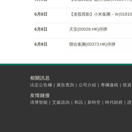
6月8日
【港股異動】小米集團－Ｗ(01810.H
6月8日
天安(00028.HK)停牌
6月8日
聯合集團(00373.HK)停牌
相關訊息
法定公告欄
|
廣告查詢
|
公司介紹
|
專欄邀稿
|
投資
友情鏈接
清博智能
|
艾媒諮詢
|
和訊
|
新時空
|
時代財經
|
證