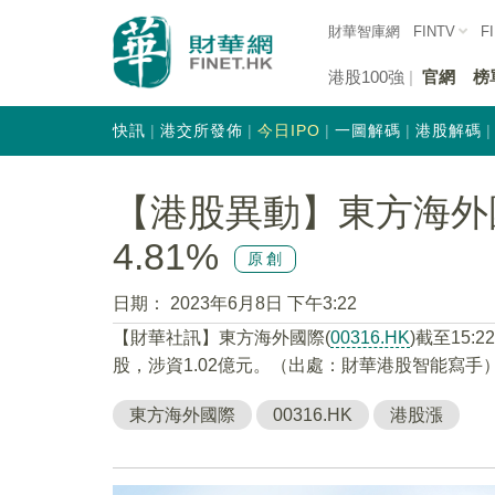
財華智庫網
FINTV
F
港股100強
官網
榜
快訊
港交所發佈
今日IPO
一圖解碼
港股解碼
【港股異動】東方海外國際
4.81%
原創
日期：
2023年6月8日 下午3:22
【財華社訊】東方海外國際(
00316.HK
)截至15:
股，涉資1.02億元。（出處：財華港股智能寫手
東方海外國際
00316.HK
港股漲