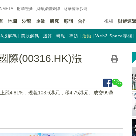
INMETA
財華證券
財華
媒體矩陣
財華
智庫沙龍
單
地圖
沙龍
企業
研究
顧問
合作
視頻
財經速
A股解碼
美股解碼
股評
研報
專訪
活動
Web3 Space專欄
(00316.HK)漲
22上漲4.81%，現報103.6港元，漲4.75港元。成交99萬
）