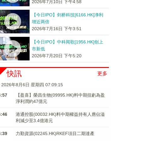
2026年7月10日 下午4:58
【今日IPO】剑桥科技[6166.HK]净利
增近两倍
2026年7月16日 下午3:51
【今日IPO】中科闻歌[1956.HK]创上
市新低
2026年7月20日 下午5:20
快訊
更多
2026年8月6日 星期四 07:09:15
4:57
【盈喜】榮昌生物(09995.HK)料中期扭虧為盈
淨利潤約47億元
4:46
港通控股(00032.HK)料中期權益持有人應佔溢
利減少至3.4億港元
4:39
力勤資源(02245.HK)RKEF項目二期達產