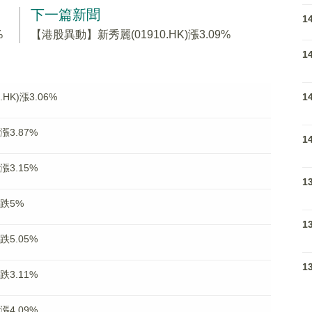
下一篇新聞
1
%
【港股異動】新秀麗(01910.HK)漲3.09%
1
1
K)漲3.06%
漲3.87%
1
漲3.15%
1
)跌5%
1
跌5.05%
1
跌3.11%
漲4.09%