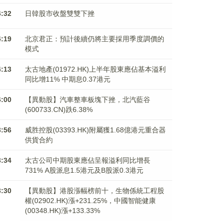
4:32
日韓股市收盤雙雙下挫
4:19
北京君正：預計後續仍將主要採用季度調價的
模式
4:13
太古地產(01972.HK)上半年股東應佔基本溢利
同比增11% 中期息0.37港元
4:00
【異動股】汽車整車板塊下挫，北汽藍谷
(600733.CN)跌6.38%
3:56
威胜控股(03393.HK)附屬獲1.68億港元重合器
供貨合約
3:34
太古公司中期股東應佔呈報溢利同比增長
731% A股派息1.5港元及B股派0.3港元
3:30
【異動股】港股漲幅榜前十，生物係統工程股
權(02902.HK)漲+231.25%，中國智能健康
(00348.HK)漲+133.33%