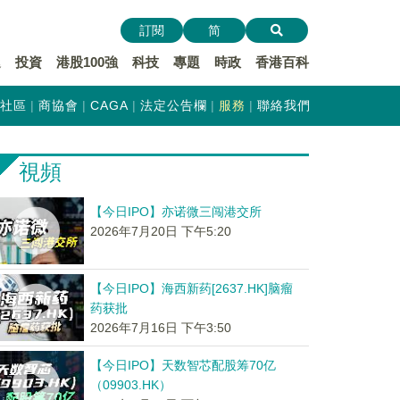
訂閱
简
遞
投資
港股100強
科技
專題
時政
香港百科
社區
商協會
CAGA
法定公告欄
服務
聯絡我們
視頻
【今日IPO】亦诺微三闯港交所
2026年7月20日 下午5:20
【今日IPO】海西新药[2637.HK]脑瘤
药获批
2026年7月16日 下午3:50
【今日IPO】天数智芯配股筹70亿
（09903.HK）