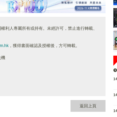
關權利人專屬所有或持有。未經許可，禁止進行轉載、
om.hk
，獲得書面確認及授權後，方可轉載。
先機
1
1
返回上頁
1