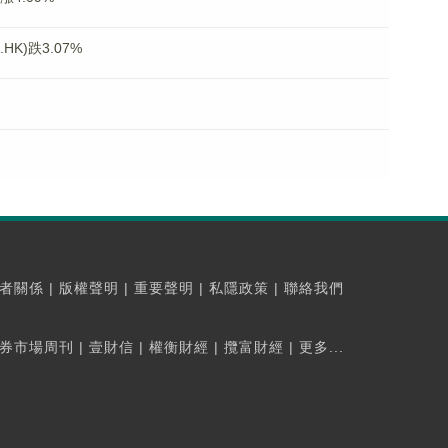
K)跌3.07%
者關係
|
版權聲明
|
重要聲明
|
私隱政策
|
聯絡我們
券市場周刊
|
壹財信
|
權衡財經
|
攬富財經
|
更多...