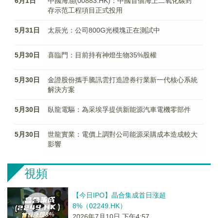
6月1日
中國海油(00883.HK)：中國首個海上二氧化碳封
存示范工程項目正式投用
5月31日
太辰光：公司800G光模塊正在測試中
5月30日
喜臨門：目前持有神燈生物35%股權
5月30日
金證股份攜手騰訊雲打造證券行業新一代核心系統
解決方案
5月30日
臥龍電驅：為采埃孚提供新能源汽車電機零部件
5月30日
世龍實業：電價上調對公司能源采購成本造成較大
影響
視頻
【今日IPO】晶合集成首日涨超
8%（02249.HK）
2026年7月10日 下午4:57