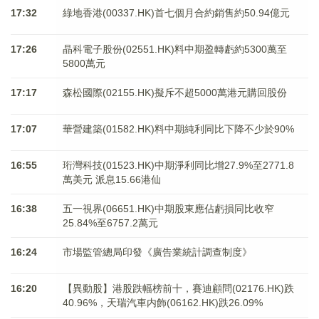
17:32
綠地香港(00337.HK)首七個月合約銷售約50.94億元
17:26
晶科電子股份(02551.HK)料中期盈轉虧約5300萬至
5800萬元
17:17
森松國際(02155.HK)擬斥不超5000萬港元購回股份
17:07
華營建築(01582.HK)料中期純利同比下降不少於90%
16:55
珩灣科技(01523.HK)中期淨利同比增27.9%至2771.8
萬美元 派息15.66港仙
16:38
五一視界(06651.HK)中期股東應佔虧損同比收窄
25.84%至6757.2萬元
16:24
市場監管總局印發《廣告業統計調查制度》
16:20
【異動股】港股跌幅榜前十，賽迪顧問(02176.HK)跌
40.96%，天瑞汽車内飾(06162.HK)跌26.09%