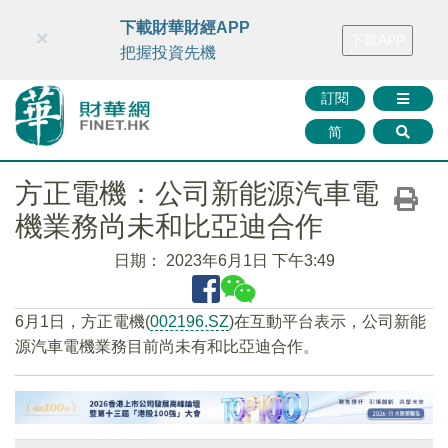
財華智庫網
FINTV
FINMETA
財華證券
媒體矩陣
下載財華財經APP
×
下載APP
智庫沙龍
聯絡我們
把握投資先機
訂閱
简
方正電機：公司新能源汽車電
機業務尚未和比亞迪合作
日期：
2023年6月1日 下午3:49
6月1日，方正電機(
002196.SZ
)在互動平台表示，公司新能
源汽車電機業務目前尚未有和比亞迪合作。