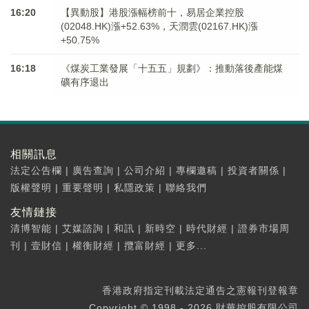
16:20
【異動股】港股漲幅榜前十，易居企業控股
(02048.HK)漲+52.63%，天潤雲(02167.HK)漲
+50.75%
16:18
《煤炭工業發展「十五五」規劃》：推動落後產能煤
礦有序退出
相關訊息
法定公告欄
|
廣告查詢
|
公司介紹
|
專欄邀稿
|
投資者關係
|
版權聲明
|
重要聲明
|
私隱政策
|
聯絡我們
友情鏈接
清博智能
|
艾媒諮詢
|
和訊
|
新時空
|
時代財經
|
證券市場周
刊
|
壹財信
|
權衡財經
|
攬富財經
|
更多...
香港政府指定刊載法定通告之憲報刊登報章
Copyright © 1998 - 2026 財華控股有限公司