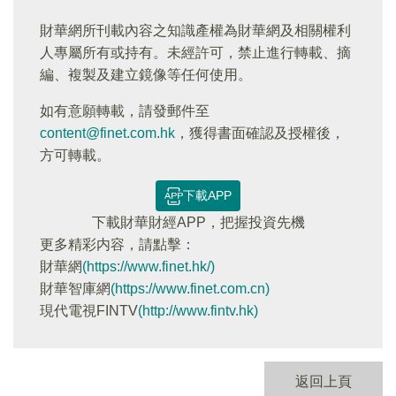
財華網所刊載內容之知識產權為財華網及相關權利
人專屬所有或持有。未經許可，禁止進行轉載、摘
編、複製及建立鏡像等任何使用。
如有意願轉載，請發郵件至
content@finet.com.hk
，獲得書面確認及授權後，
方可轉載。
下載APP
下載財華財經APP，把握投資先機
更多精彩内容，請點擊：
財華網
(https://www.finet.hk/)
財華智庫網
(https://www.finet.com.cn)
現代電視FINTV
(http://www.fintv.hk)
返回上頁