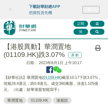
財華智庫網
FINTV
FINMETA
財華證券
媒體矩陣
下載財華財經APP
×
下載APP
智庫沙龍
聯絡我們
把握投資先機
訂閱
简
【港股異動】華潤置地
(01109.HK)跌3.07%
原創
日期：
2023年6月1日 上午10:17
【財華社訊】華潤置地(
01109.HK
)截至10:17下跌3.07%，
現報28.4港元，跌0.9港元。成交380萬股，涉資1.105億
元。（出處：財華港股智能寫手）
華潤置地
01109.HK
港股跌