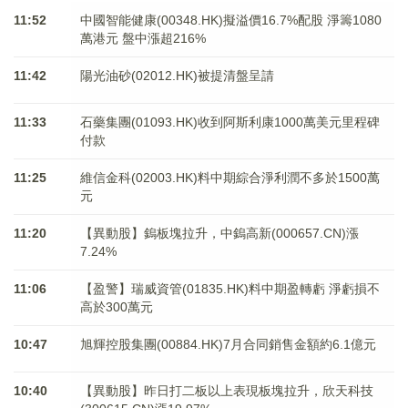
11:52
中國智能健康(00348.HK)擬溢價16.7%配股 淨籌1080
萬港元 ​​​​​​​盤中漲超216%
11:42
陽光油砂(02012.HK)被提清盤呈請
11:33
石藥集團(01093.HK)收到阿斯利康1000萬美元里程碑
付款
11:25
維信金科(02003.HK)料中期綜合淨利潤不多於1500萬
元
11:20
【異動股】鎢板塊拉升，中鎢高新(000657.CN)漲
7.24%
11:06
【盈警】瑞威資管(01835.HK)料中期盈轉虧 淨虧損不
高於300萬元
10:47
旭輝控股集團(00884.HK)7月合同銷售金額約6.1億元
10:40
【異動股】昨日打二板以上表現板塊拉升，欣天科技