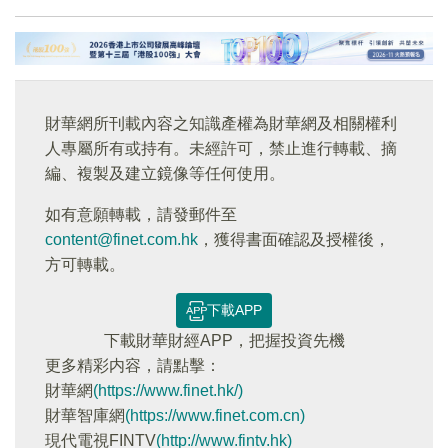
財華網所刊載內容之知識產權為財華網及相關權利
人專屬所有或持有。未經許可，禁止進行轉載、摘
編、複製及建立鏡像等任何使用。
如有意願轉載，請發郵件至
content@finet.com.hk
，獲得書面確認及授權後，
方可轉載。
下載APP
下載財華財經APP，把握投資先機
更多精彩内容，請點擊：
財華網
(https://www.finet.hk/)
財華智庫網
(https://www.finet.com.cn)
現代電視FINTV
(http://www.fintv.hk)