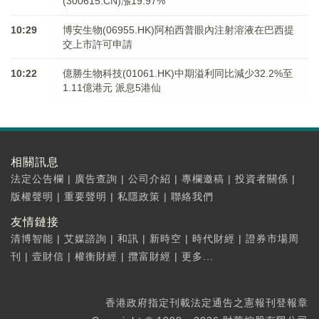
(300615.CN)漲19.97%
10:29
博安生物(06955.HK)阿柏西普眼內注射溶液在巴西提
交上市許可申請
10:22
億勝生物科技(01061.HK)中期溢利同比減少32.2%至
1.11億港元 派息5港仙
相關訊息
法定公告欄
|
廣告查詢
|
公司介紹
|
專欄邀稿
|
投資者關係
|
版權聲明
|
重要聲明
|
私隱政策
|
聯絡我們
友情鏈接
清博智能
|
艾媒諮詢
|
和訊
|
新時空
|
時代財經
|
證券市場周
刊
|
壹財信
|
權衡財經
|
攬富財經
|
更多...
香港政府指定刊載法定通告之憲報刊登報章