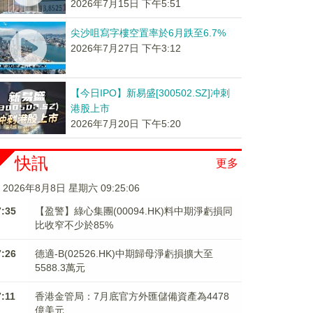
2026年7月15日 下午5:51
尖沙咀寫字樓空置率於6月跌至6.7%
2026年7月27日 下午3:12
【今日IPO】新易盛[300502.SZ]冲刺
港股上市
2026年7月20日 下午5:20
快訊
更多
2026年8月8日 星期六 09:25:07
7:35
【盈警】綠心集團(00094.HK)料中期淨虧損同
比收窄不少於85%
7:26
德適-B(02526.HK)中期歸母淨虧損擴大至
5588.3萬元
7:11
香港金管局：7月底官方外匯儲備資產為4478
億美元