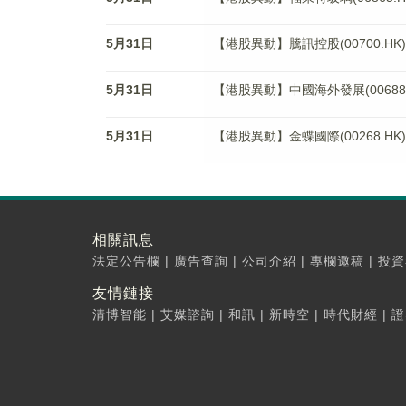
5月31日
【港股異動】騰訊控股(00700.HK)
5月31日
【港股異動】中國海外發展(00688.H
5月31日
【港股異動】金蝶國際(00268.HK)
相關訊息
法定公告欄
|
廣告查詢
|
公司介紹
|
專欄邀稿
|
投資
友情鏈接
清博智能
|
艾媒諮詢
|
和訊
|
新時空
|
時代財經
|
證