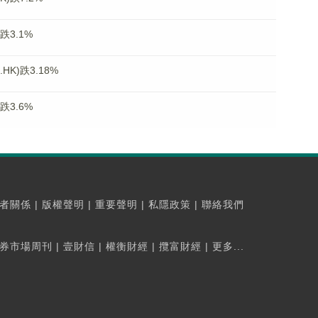
跌3.1%
K)跌3.18%
跌3.6%
者關係
|
版權聲明
|
重要聲明
|
私隱政策
|
聯絡我們
券市場周刊
|
壹財信
|
權衡財經
|
攬富財經
|
更多...