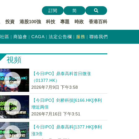
訂閱
简
遞
投資
港股100強
科技
專題
時政
香港百科
社區
商協會
CAGA
法定公告欄
服務
聯絡我們
視頻
【今日IPO】鼎泰高科首日微涨
（01377.HK）
2026年7月9日 下午3:58
【今日IPO】剑桥科技[6166.HK]净利
增近两倍
2026年7月16日 下午3:51
【今日IPO】鼎泰高科[1377.HK]净利
涨3倍