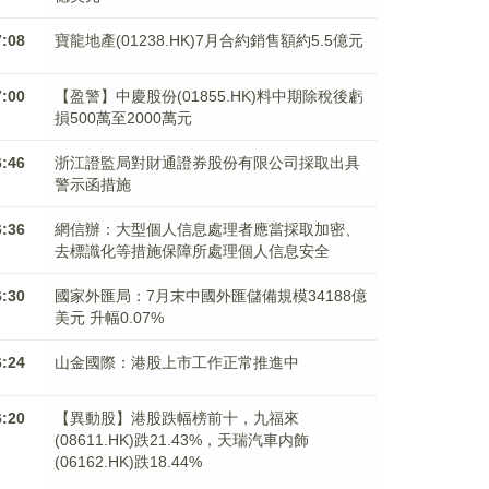
7:08
寶龍地產(01238.HK)7月合約銷售額約5.5億元
7:00
【盈警】中慶股份(01855.HK)料中期除稅後虧
損500萬至2000萬元
6:46
浙江證監局對財通證券股份有限公司採取出具
警示函措施
6:36
網信辦：大型個人信息處理者應當採取加密、
去標識化等措施保障所處理個人信息安全
6:30
國家外匯局：7月末中國外匯儲備規模34188億
美元 升幅0.07%
6:24
山金國際：港股上市工作正常推進中
6:20
【異動股】港股跌幅榜前十，九福來
(08611.HK)跌21.43%，天瑞汽車内飾
(06162.HK)跌18.44%