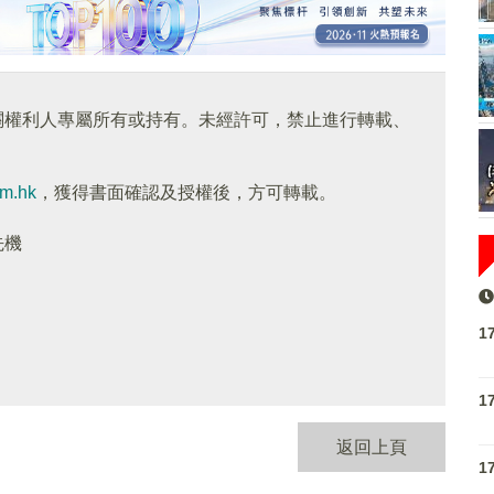
關權利人專屬所有或持有。未經許可，禁止進行轉載、
om.hk
，獲得書面確認及授權後，方可轉載。
先機
1
1
返回上頁
1