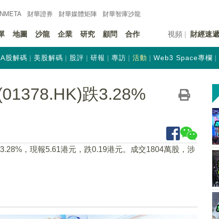
INMETA
財華證券
財華
媒體矩陣
財華
智庫沙龍
單
地圖
沙龍
企業
研究
顧問
合作
視頻
財經速
A股解碼
美股解碼
股評
研報
專訪
活動
Web3 Space專欄
378.HK)跌3.28%
跌3.28%，現報5.61港元，跌0.19港元。成交1804萬股，涉