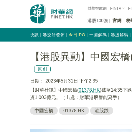
財華智庫網
FINTV
F
港股100強
官網
榜
快訊
港交所發佈
今日IPO
一圖解碼
港股解碼
【港股異動】中國宏橋(01
原創
日期：
2023年5月31日 下午2:35
【財華社訊】中國宏橋(
01378.HK
)截至14:35下
資1.003億元。（出處：財華港股智能寫手）
中國宏橋
01378.HK
港股跌