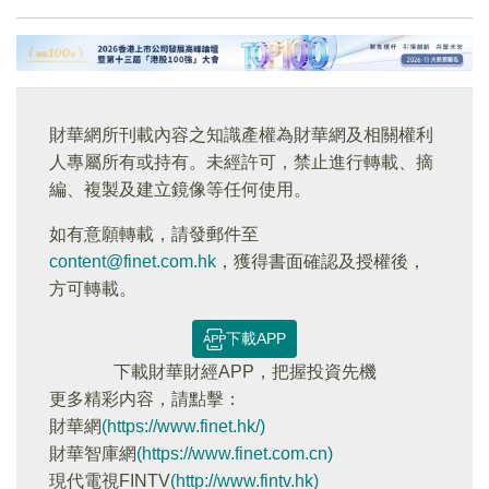
財華網所刊載內容之知識產權為財華網及相關權利
人專屬所有或持有。未經許可，禁止進行轉載、摘
編、複製及建立鏡像等任何使用。
如有意願轉載，請發郵件至
content@finet.com.hk
，獲得書面確認及授權後，
方可轉載。
下載APP
下載財華財經APP，把握投資先機
更多精彩内容，請點擊：
財華網
(https://www.finet.hk/)
財華智庫網
(https://www.finet.com.cn)
現代電視FINTV
(http://www.fintv.hk)