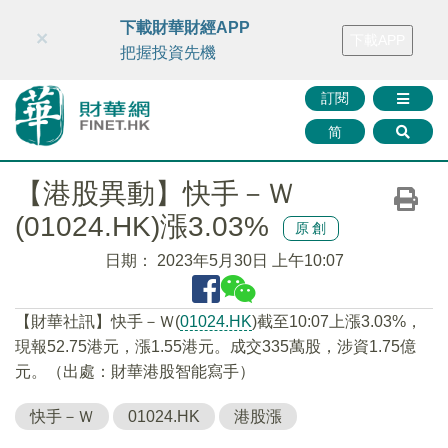
財華智庫網
FINTV
FINMETA
財華證券
媒體矩陣
下載財華財經APP
×
下載APP
智庫沙龍
聯絡我們
把握投資先機
訂閱
简
【港股異動】快手－Ｗ
(01024.HK)漲3.03%
原創
日期：
2023年5月30日 上午10:07
【財華社訊】快手－Ｗ(
01024.HK
)截至10:07上漲3.03%，
現報52.75港元，漲1.55港元。成交335萬股，涉資1.75億
元。（出處：財華港股智能寫手）
快手－Ｗ
01024.HK
港股漲