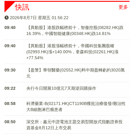
快訊
更多
2026年8月7日 星期五 01:56:22
09:40
【異動股】港股跌幅榜前十，智傲控股(08282.HK)跌
16.39%，中國智能健康(00348.HK)跌14.81%
09:40
【異動股】港股漲幅榜前十，帝國科技集團股權
(02993.HK)漲+140.00%，拿森科技(02261.HK)漲
+77.54%
09:30
【盈警】華領醫藥(02552.HK)料中期盈轉虧約3020萬
元
09:22
央行今日開展10億元7天期逆回購操作
08:58
科濟藥業-B(02171.HK)CT1190B獲批治療復發/難治性
大B細胞淋巴瘤患者
08:50
深交所：鑫元中證電池主題交易型開放式指數證券投
資基金8月12日上市交易