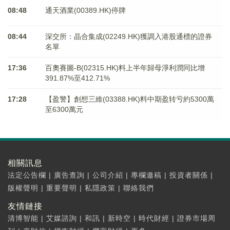
08:48
通天酒業(00389.HK)停牌
08:44
深交所：晶合集成(02249.HK)獲調入港股通標的證券
名單
17:36
百奧賽圖-B(02315.HK)料上半年歸母淨利潤同比增
391.87%至412.71%
17:28
【盈警】創想三維(03388.HK)料中期盈转亏約5300萬
至6300萬元
相關訊息
法定公告欄
|
廣告查詢
|
公司介紹
|
專欄邀稿
|
投資者關係
|
版權聲明
|
重要聲明
|
私隱政策
|
聯絡我們
友情鏈接
清博智能
|
艾媒諮詢
|
和訊
|
新時空
|
時代財經
|
證券市場周