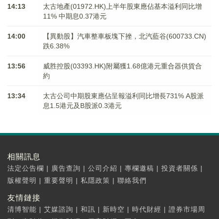
14:13
太古地產(01972.HK)上半年股東應佔基本溢利同比增
11% 中期息0.37港元
14:00
【異動股】汽車整車板塊下挫，北汽藍谷(600733.CN)
跌6.38%
13:56
威胜控股(03393.HK)附屬獲1.68億港元重合器供貨合
約
13:34
太古公司中期股東應佔呈報溢利同比增長731% A股派
息1.5港元及B股派0.3港元
相關訊息
法定公告欄
|
廣告查詢
|
公司介紹
|
專欄邀稿
|
投資者關係
|
版權聲明
|
重要聲明
|
私隱政策
|
聯絡我們
友情鏈接
清博智能
|
艾媒諮詢
|
和訊
|
新時空
|
時代財經
|
證券市場周