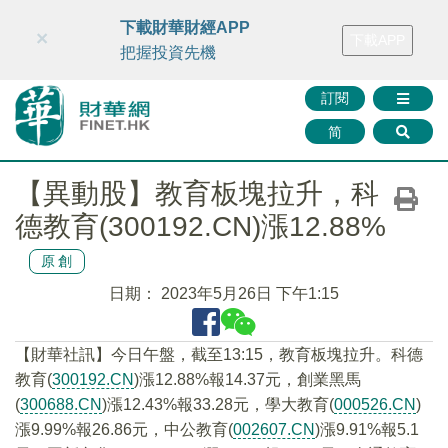
財華智庫網
FINTV
FINMETA
財華證券
媒體矩陣
下載財華財經APP
×
下載APP
智庫沙龍
聯絡我們
把握投資先機
訂閱
简
【異動股】教育板塊拉升，科
德教育(300192.CN)漲12.88%
原創
日期：
2023年5月26日 下午1:15
【財華社訊】今日午盤，截至13:15，教育板塊拉升。科德
教育(
300192.CN
)漲12.88%報14.37元，創業黑馬
(
300688.CN
)漲12.43%報33.28元，學大教育(
000526.CN
)
漲9.99%報26.86元，中公教育(
002607.CN
)漲9.91%報5.1