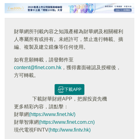
財華網所刊載內容之知識產權為財華網及相關權利
人專屬所有或持有。未經許可，禁止進行轉載、摘
編、複製及建立鏡像等任何使用。
如有意願轉載，請發郵件至
content@finet.com.hk
，獲得書面確認及授權後，
方可轉載。
下載APP
下載財華財經APP，把握投資先機
更多精彩内容，請點擊：
財華網
(https://www.finet.hk/)
財華智庫網
(https://www.finet.com.cn)
現代電視FINTV
(http://www.fintv.hk)