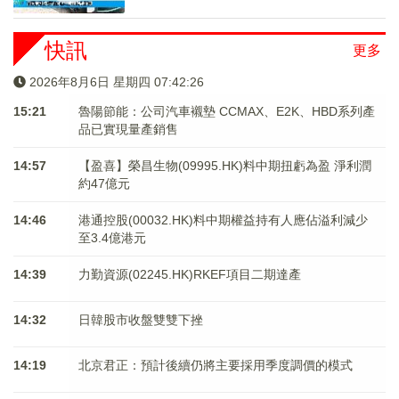
快訊
更多
2026年8月6日 星期四 07:42:26
15:21
魯陽節能：公司汽車襯墊 CCMAX、E2K、HBD系列產
品已實現量產銷售
14:57
【盈喜】榮昌生物(09995.HK)料中期扭虧為盈 淨利潤
約47億元
14:46
港通控股(00032.HK)料中期權益持有人應佔溢利減少
至3.4億港元
14:39
力勤資源(02245.HK)RKEF項目二期達產
14:32
日韓股市收盤雙雙下挫
14:19
北京君正：預計後續仍將主要採用季度調價的模式